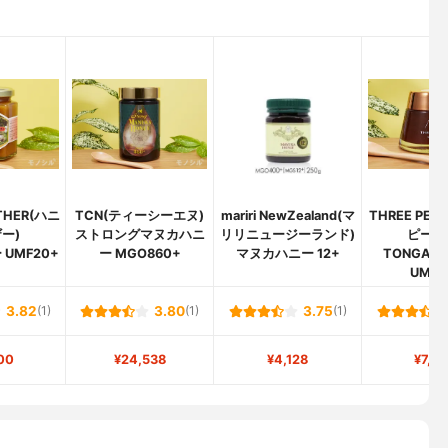
THER(ハニ
TCN(ティーシーエヌ)
mariri NewZealand(マ
THREE PE
ー)
ストロングマヌカハニ
リリニュージーランド)
ピーク
UMF20+
ー MGO860+
マヌカハニー 12+
TONGARIR
UMF1
3.82
(1)
3.80
(1)
3.75
(1)
00
¥24,538
¥4,128
¥7,8