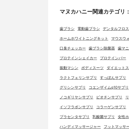
マヌカハニー関連カテゴリ
歯ブラシ
電動歯ブラシ
デンタルフロス
ホームホワイトニングキット
マウスウ
口臭チェッカー
歯ブラシ除菌器
歯マニ
プロテインシェイカー
プロテインバー
振動マシン
ボディスーツ
ダイエットス
ラクトフェリンサプリ
すっぽんサプリ
グリシンサプリ
コエンザイムq10サプリ
ノコギリヤシサプリ
ビオチンサプリ
リ
イソフラボンサプリ
コラーゲンサプリ
プラセンタサプリ
乳酸菌サプリ
女性ホ
ハンディマッサージャー
フットマッサ