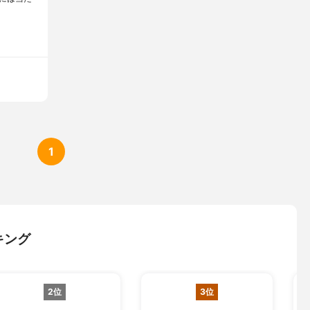
1
キング
2位
3位