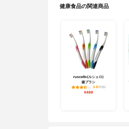
健康食品の関連商品
ruscello(ルシェロ)
歯ブラシ
3.81
(10)
¥499