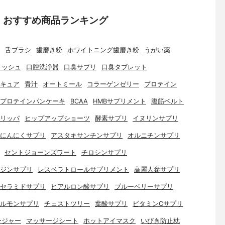
：おすすめ商品ランキング
舌ブラシ
歯磨き粉
ホワイトニング歯磨き粉
うがい薬
ォッシュ
口腔洗浄器
口臭サプリ
口臭タブレット
キュア
青汁
オートミール
コラーゲンゼリー
プロテイン
プロテインパンケーキ
BCAA
HMBサプリメント
腹筋ベルト
リッパ
ヒップアップショーツ
酵素サプリ
イヌリンサプリ
にんにくサプリ
アスタキサンチンサプリ
オルニチンサプリ
セントジョーンズワート
チロシンサプリ
ジンサプリ
レスベラトロールサプリメント
高麗人参サプリ
セラミドサプリ
ヒアルロン酸サプリ
ブルーベリーサプリ
ルモンサプリ
チェストツリー
葉酸サプリ
ビタミンCサプリ
ージャー
マッサージシート
ホットアイマスク
いびき防止枕