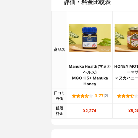
評価・料金比較表
商品名
Manuka Health(マヌカ
HONEY MO
ヘルス)
ーマザ
MGO 115+ Manuka
マヌカハニー 
Honey
口コミ
3.77
(2)
評価
値段
¥2,274
¥8,2
料金