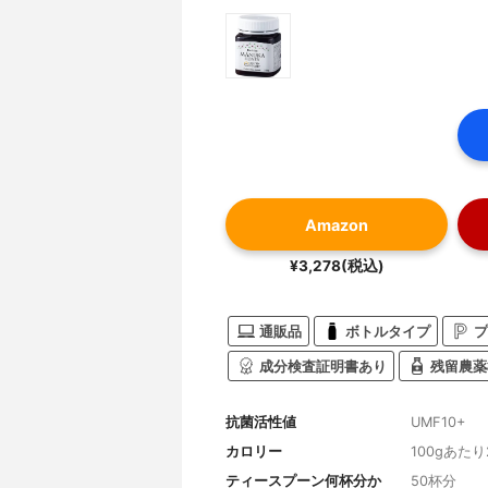
Amazon
¥3,278(税込)
通販品
ボトルタイプ
プ
成分検査証明書あり
残留農薬
抗菌活性値
UMF10+
カロリー
100gあたり2
ティースプーン何杯分か
50杯分