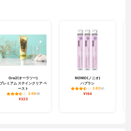
Ora2(オーラツー)
NONIO(ノニオ)
プレミアム ステインクリア ペ
ハブラシ
ースト
3.62
(4)
¥194
3.98
(8)
¥323