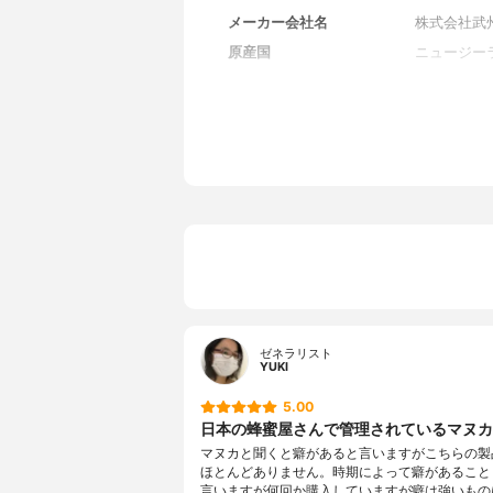
メーカー会社名
株式会社武
原産国
ニュージー
初回限定価格
2970円
返品制度の有無
なし
原材料名
マヌカ蜂蜜
ゼネラリスト
YUKI
5.00
日本の蜂蜜屋さんで管理されているマヌカ
マヌカと聞くと癖があると言いますがこちらの製
ほとんどありません。時期によって癖があること
言いますが何回か購入していますが癖は強いもの