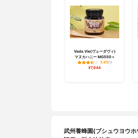
Vada.Vie(ヴェーダヴィ)
マヌカハニー MG550＋
3.85
(1)
¥7,644
武州養蜂園(ブシュウヨウホウ