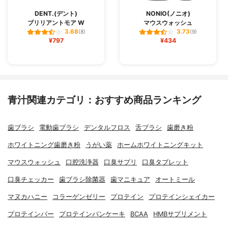
DENT.(デント)
NONIO(ノニオ)
ブリリアントモア W
マウスウォッシュ
3.68
3.73
(8)
(9)
¥797
¥434
青汁関連カテゴリ：おすすめ商品ランキング
歯ブラシ
電動歯ブラシ
デンタルフロス
舌ブラシ
歯磨き粉
ホワイトニング歯磨き粉
うがい薬
ホームホワイトニングキット
マウスウォッシュ
口腔洗浄器
口臭サプリ
口臭タブレット
口臭チェッカー
歯ブラシ除菌器
歯マニキュア
オートミール
マヌカハニー
コラーゲンゼリー
プロテイン
プロテインシェイカー
プロテインバー
プロテインパンケーキ
BCAA
HMBサプリメント