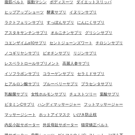
腹筋ベルト
振動マシン
ボディスーツ
ダイエットスリッパ
ヒップアップショーツ
酵素サプリ
イヌリンサプリ
ラクトフェリンサプリ
すっぽんサプリ
にんにくサプリ
アスタキサンチンサプリ
オルニチンサプリ
グリシンサプリ
コエンザイムq10サプリ
セントジョーンズワート
チロシンサプリ
ノコギリヤシサプリ
ビオチンサプリ
リジンサプリ
レスベラトロールサプリメント
高麗人参サプリ
イソフラボンサプリ
コラーゲンサプリ
セラミドサプリ
ヒアルロン酸サプリ
ブルーベリーサプリ
プラセンタサプリ
乳酸菌サプリ
女性ホルモンサプリ
チェストツリー
葉酸サプリ
ビタミンCサプリ
ハンディマッサージャー
フットマッサージャー
マッサージシート
ホットアイマスク
いびき防止枕
内反小趾サポーター
外反母趾サポーター
猫背矯正ベルト