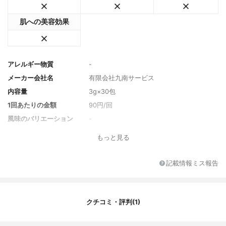
肌への美容効果
アレルギー物質
-
メーカー会社名
有限会社九南サービス
内容量
3g×30包
1回あたりの金額
90円/回
風味のバリエーション
-
セット商品
-
もっと見る
付属品
-
保護機能成分
-
記載情報ミス報告
原材料名
有機桑葉末（九州産）、有機大麦若葉末、
でんぷん、有機カワラケツメイ末、ボタン
ボウフウ末、ゴマ若葉末、抹茶末、モリン
クチコミ・評判(1)
ガ末