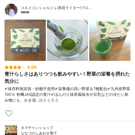
コスメコンシェルジュ/美容ライター/ブロ…
nene
4.00
青汁らしさはありつつも飲みやすい！野菜の栄養を摂れた
気分に
✔︎保存料無添加・砂糖不使用✔︎栄養価の高い野菜を7種配合✔︎九州産野菜
100％ 有機JAS認定の青汁✔︎ほんのり抹茶風味水や豆乳などの冷たい飲
み物にも、かき混…
続きを見る
タマチャンショップ
ななつのしあわせ青汁