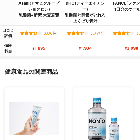
Asahi(アサヒグループ
DHC(ディーエイチシ
FANCL(ファ
ショクヒン)
ー)
1日分のケー
乳酸菌+酵素 大麦若葉
乳酸菌と酵素がとれる
よくばり青汁
口コミ
3.88
(4)
3.77
(5)
3
評価
値段
¥1,895
¥1,934
¥3,998
料金
健康食品の関連商品