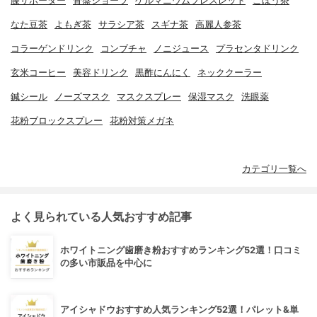
膝サポーター
骨盤ショーツ
ゲルマニウムブレスレット
ごぼう茶
なた豆茶
よもぎ茶
サラシア茶
スギナ茶
高麗人参茶
コラーゲンドリンク
コンブチャ
ノニジュース
プラセンタドリンク
玄米コーヒー
美容ドリンク
黒酢にんにく
ネッククーラー
鍼シール
ノーズマスク
マスクスプレー
保湿マスク
洗眼薬
花粉ブロックスプレー
花粉対策メガネ
カテゴリ一覧へ
よく見られている人気おすすめ記事
ホワイトニング歯磨き粉おすすめランキング52選！口コミ
の多い市販品を中心に
アイシャドウおすすめ人気ランキング52選！パレット&単