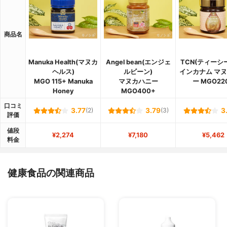
商品名
Manuka Health(マヌカ
Angel bean(エンジェ
TCN(ティーシ
ヘルス)
ルビーン)
インカナム マ
MGO 115+ Manuka
マヌカハニー
ー MGO22
Honey
MGO400+
口コミ
3.77
(2)
3.79
(3)
3
評価
値段
¥2,274
¥7,180
¥5,462
料金
健康食品の関連商品