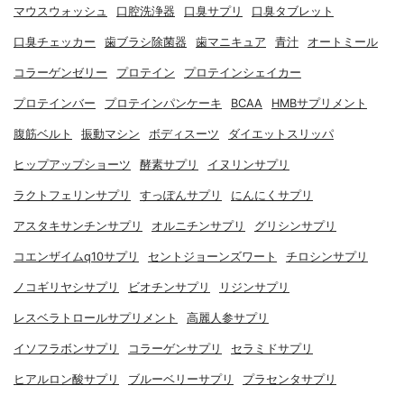
マウスウォッシュ
口腔洗浄器
口臭サプリ
口臭タブレット
口臭チェッカー
歯ブラシ除菌器
歯マニキュア
青汁
オートミール
コラーゲンゼリー
プロテイン
プロテインシェイカー
プロテインバー
プロテインパンケーキ
BCAA
HMBサプリメント
腹筋ベルト
振動マシン
ボディスーツ
ダイエットスリッパ
ヒップアップショーツ
酵素サプリ
イヌリンサプリ
ラクトフェリンサプリ
すっぽんサプリ
にんにくサプリ
アスタキサンチンサプリ
オルニチンサプリ
グリシンサプリ
コエンザイムq10サプリ
セントジョーンズワート
チロシンサプリ
ノコギリヤシサプリ
ビオチンサプリ
リジンサプリ
レスベラトロールサプリメント
高麗人参サプリ
イソフラボンサプリ
コラーゲンサプリ
セラミドサプリ
ヒアルロン酸サプリ
ブルーベリーサプリ
プラセンタサプリ