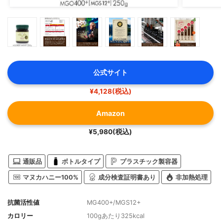
公式サイト
¥4,128(税込)
Amazon
¥5,980(税込)
通販品
ボトルタイプ
プラスチック製容器
マヌカハニー100%
成分検査証明書あり
非加熱処理
抗菌活性値
MG400+/MGS12+
カロリー
100gあたり325kcal