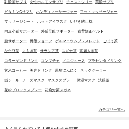
乳酸菌サプリ
女性ホルモンサプリ
チェストツリー
葉酸サプリ
ビタミンCサプリ
ハンディマッサージャー
フットマッサージャー
マッサージシート
ホットアイマスク
いびき防止枕
内反小趾サポーター
外反母趾サポーター
猫背矯正ベルト
膝サポーター
骨盤ショーツ
ゲルマニウムブレスレット
ごぼう茶
なた豆茶
よもぎ茶
サラシア茶
スギナ茶
高麗人参茶
コラーゲンドリンク
コンブチャ
ノニジュース
プラセンタドリンク
玄米コーヒー
美容ドリンク
黒酢にんにく
ネッククーラー
鍼シール
ノーズマスク
マスクスプレー
保湿マスク
洗眼薬
花粉ブロックスプレー
花粉対策メガネ
カテゴリ一覧へ
よく見られている人気おすすめ記事