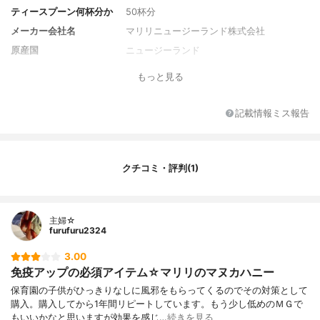
ティースプーン何杯分か
50杯分
メーカー会社名
マリリニュージーランド株式会社
原産国
ニュージーランド
返品制度の有無
なし
もっと見る
原材料名
マヌカハニー
記載情報ミス報告
クチコミ・評判(1)
主婦☆
furufuru2324
3.00
免疫アップの必須アイテム☆マリリのマヌカハニー
保育園の子供がひっきりなしに風邪をもらってくるのでその対策として
購入。購入してから1年間リピートしています。もう少し低めのＭＧで
もいいかなと思いますが効果を感じ…
続きを見る