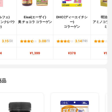
アルフェ)
Eisai(エーザイ)
DHC(ディーエイチシ
明治(mei
ンク(パウ
美 チョコラ コラーゲン
ー)
アミノコラ
)
コラーゲン
ミア
3.15
(3)
3.08
(1)
3.14
(19)
4
¥1,399
¥378
¥1,7
商品