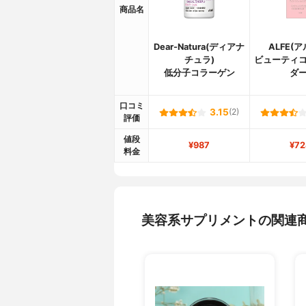
商品名
Dear-Natura(ディアナ
ALFE(
チュラ)
ビューティコ
低分子コラーゲン
ダー
口コミ
3.15
(2)
評価
値段
¥987
¥72
料金
美容系サプリメントの関連