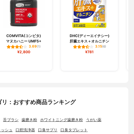
COMVITA(コンビタ)
DHC(ディーエイチシー)
マヌカハニー UMF5+
肝臓エキス＋オルニチン
3.69
3.15
(1)
(6)
¥2,800
¥781
ゴリ：おすすめ商品ランキング
舌ブラシ
歯磨き粉
ホワイトニング歯磨き粉
うがい薬
ォッシュ
口腔洗浄器
口臭サプリ
口臭タブレット