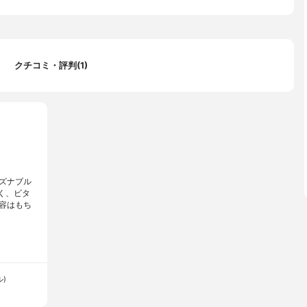
クチコミ・評判(1)
ズナブル
く、ビタ
容はもち
ル)