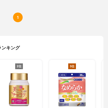
1
ランキング
2位
3位