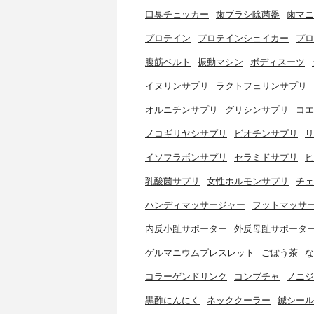
口臭チェッカー
歯ブラシ除菌器
歯マニ
プロテイン
プロテインシェイカー
プロ
腹筋ベルト
振動マシン
ボディスーツ
イヌリンサプリ
ラクトフェリンサプリ
オルニチンサプリ
グリシンサプリ
コエ
ノコギリヤシサプリ
ビオチンサプリ
リ
イソフラボンサプリ
セラミドサプリ
ヒ
乳酸菌サプリ
女性ホルモンサプリ
チェ
ハンディマッサージャー
フットマッサ
内反小趾サポーター
外反母趾サポータ
ゲルマニウムブレスレット
ごぼう茶
な
コラーゲンドリンク
コンブチャ
ノニジ
黒酢にんにく
ネッククーラー
鍼シール