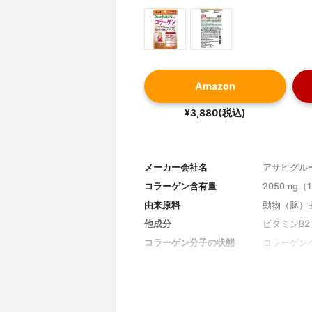
Amazon
¥3,880(税込)
メーカー会社名
アサヒグル
コラーゲン含有量
2050mg
由来原料
動物（豚）
他成分
ビタミンB2
コラーゲン分子の状態
コラーゲン
形状
錠剤