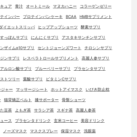
キュア
青汁
オートミール
マヌカハニー
コラーゲンゼリー
テインバー
プロテインパンケーキ
BCAA
HMBサプリメント
ダイエットスリッパ
ヒップアップショーツ
酵素サプリ
すっぽんサプリ
にんにくサプリ
アスタキサンチンサプリ
ンザイムq10サプリ
セントジョーンズワート
チロシンサプリ
ジンサプリ
レスベラトロールサプリメント
高麗人参サプリ
アルロン酸サプリ
ブルーベリーサプリ
プラセンタサプリ
ストツリー
葉酸サプリ
ビタミンCサプリ
ージャー
マッサージシート
ホットアイマスク
いびき防止枕
ー
猫背矯正ベルト
膝サポーター
骨盤ショーツ
た豆茶
よもぎ茶
サラシア茶
スギナ茶
高麗人参茶
ュース
プラセンタドリンク
玄米コーヒー
美容ドリンク
ノーズマスク
マスクスプレー
保湿マスク
洗眼薬