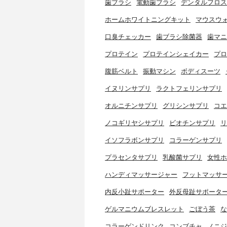
歯ブラシ
電動歯ブラシ
デンタルフロス
ホームホワイトニングキット
マウスウ
口臭チェッカー
歯ブラシ除菌器
歯マニ
プロテイン
プロテインシェイカー
プロ
腹筋ベルト
振動マシン
ボディスーツ
イヌリンサプリ
ラクトフェリンサプリ
オルニチンサプリ
グリシンサプリ
コエ
ノコギリヤシサプリ
ビオチンサプリ
リ
イソフラボンサプリ
コラーゲンサプリ
プラセンタサプリ
乳酸菌サプリ
女性ホ
ハンディマッサージャー
フットマッサ
内反小趾サポーター
外反母趾サポータ
ゲルマニウムブレスレット
ごぼう茶
な
コラーゲンドリンク
コンブチャ
ノニジ