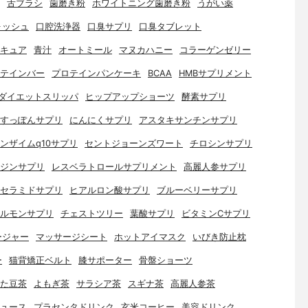
舌ブラシ
歯磨き粉
ホワイトニング歯磨き粉
うがい薬
ォッシュ
口腔洗浄器
口臭サプリ
口臭タブレット
キュア
青汁
オートミール
マヌカハニー
コラーゲンゼリー
テインバー
プロテインパンケーキ
BCAA
HMBサプリメント
ダイエットスリッパ
ヒップアップショーツ
酵素サプリ
すっぽんサプリ
にんにくサプリ
アスタキサンチンサプリ
ンザイムq10サプリ
セントジョーンズワート
チロシンサプリ
ジンサプリ
レスベラトロールサプリメント
高麗人参サプリ
セラミドサプリ
ヒアルロン酸サプリ
ブルーベリーサプリ
ルモンサプリ
チェストツリー
葉酸サプリ
ビタミンCサプリ
ージャー
マッサージシート
ホットアイマスク
いびき防止枕
ー
猫背矯正ベルト
膝サポーター
骨盤ショーツ
た豆茶
よもぎ茶
サラシア茶
スギナ茶
高麗人参茶
ュース
プラセンタドリンク
玄米コーヒー
美容ドリンク