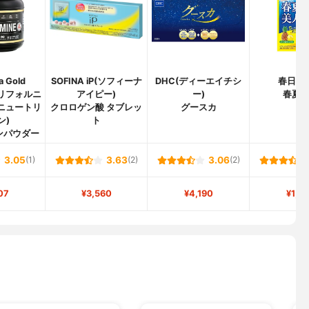
ia Gold
SOFINA iP(ソフィーナ
DHC(ディーエイチシ
春日井
n(カリフォルニ
アイピー)
ー)
春夏
 ニュートリ
クロロゲン酸 タブレッ
グースカ
ン)
ト
ンパウダー
3.05
(1)
3.63
(2)
3.06
(2)
07
¥3,560
¥4,190
¥1,9