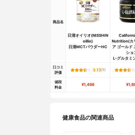
商品名
日清オイリオ(NISSHIN
Californ
oillio)
Nutritio
日清MCTパウダーHC
ア ゴールド
ショ
L-グルタミ
口コミ
3.13
(1)
評価
値段
¥1,466
¥1,8
料金
健康食品の関連商品