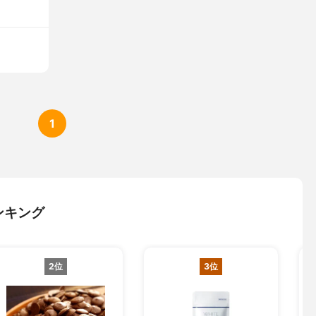
1
ンキング
2位
3位