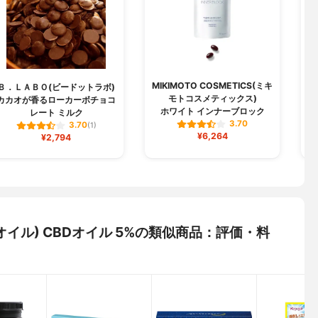
MIKIMOTO COSMETICS(ミキ
Ｂ．ＬＡＢＯ(ビードットラボ)
キ
モトコスメティックス)
カカオが香るローカーボチョコ
キ
ホワイト インナーブロック
レート ミルク
3.70
3.70
(1)
¥6,264
¥2,794
ックオイル) CBDオイル 5%の類似商品：評価・料