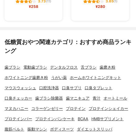
3.73
3.65
(11)
(1)
¥258
¥280
低糖質おやつ関連カテゴリ：おすすめ商品ランキ
ング
歯ブラシ
電動歯ブラシ
デンタルフロス
舌ブラシ
歯磨き粉
ホワイトニング歯磨き粉
うがい薬
ホームホワイトニングキット
マウスウォッシュ
口腔洗浄器
口臭サプリ
口臭タブレット
口臭チェッカー
歯ブラシ除菌器
歯マニキュア
青汁
オートミール
マヌカハニー
コラーゲンゼリー
プロテイン
プロテインシェイカー
プロテインバー
プロテインパンケーキ
BCAA
HMBサプリメント
腹筋ベルト
振動マシン
ボディスーツ
ダイエットスリッパ