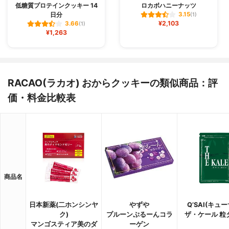
低糖質プロテインクッキー 14
ロカボハニーナッツ
日分
3.15
(1)
¥2,103
3.66
(1)
¥1,263
RACAO(ラカオ) おからクッキーの類似商品：評
価・料金比較表
商品名
日本新薬(二ホンシンヤ
やずや
Q’SAI(キュー
ク)
プルーンぷるーんコラ
ザ・ケール 粒
マンゴスティア美のダ
ーゲン