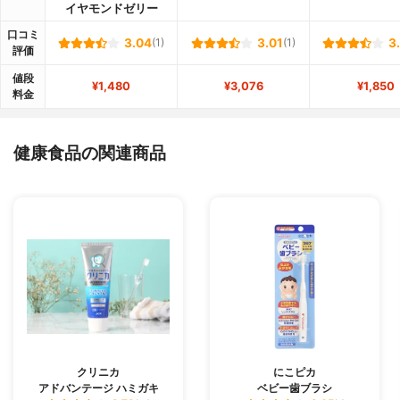
イヤモンドゼリー
口コミ
3.04
(1)
3.01
(1)
3
評価
値段
¥1,480
¥3,076
¥1,850
料金
健康食品の関連商品
クリニカ
にこピカ
アドバンテージ ハミガキ
ベビー歯ブラシ