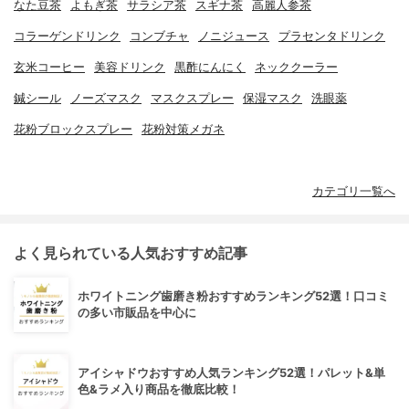
なた豆茶
よもぎ茶
サラシア茶
スギナ茶
高麗人参茶
コラーゲンドリンク
コンブチャ
ノニジュース
プラセンタドリンク
玄米コーヒー
美容ドリンク
黒酢にんにく
ネッククーラー
鍼シール
ノーズマスク
マスクスプレー
保湿マスク
洗眼薬
花粉ブロックスプレー
花粉対策メガネ
カテゴリ一覧へ
よく見られている人気おすすめ記事
ホワイトニング歯磨き粉おすすめランキング52選！口コミ
の多い市販品を中心に
アイシャドウおすすめ人気ランキング52選！パレット&単
色&ラメ入り商品を徹底比較！