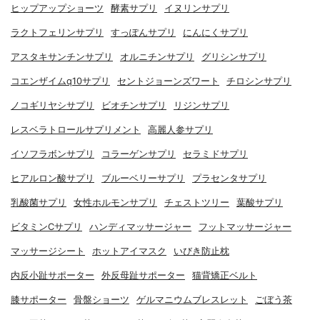
ヒップアップショーツ
酵素サプリ
イヌリンサプリ
ラクトフェリンサプリ
すっぽんサプリ
にんにくサプリ
アスタキサンチンサプリ
オルニチンサプリ
グリシンサプリ
コエンザイムq10サプリ
セントジョーンズワート
チロシンサプリ
ノコギリヤシサプリ
ビオチンサプリ
リジンサプリ
レスベラトロールサプリメント
高麗人参サプリ
イソフラボンサプリ
コラーゲンサプリ
セラミドサプリ
ヒアルロン酸サプリ
ブルーベリーサプリ
プラセンタサプリ
乳酸菌サプリ
女性ホルモンサプリ
チェストツリー
葉酸サプリ
ビタミンCサプリ
ハンディマッサージャー
フットマッサージャー
マッサージシート
ホットアイマスク
いびき防止枕
内反小趾サポーター
外反母趾サポーター
猫背矯正ベルト
膝サポーター
骨盤ショーツ
ゲルマニウムブレスレット
ごぼう茶