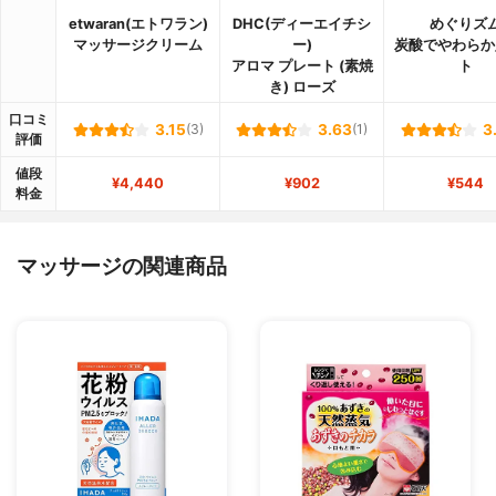
etwaran(エトワラン)
DHC(ディーエイチシ
めぐりズ
マッサージクリーム
ー)
炭酸でやわらか
アロマ プレート (素焼
ト
き) ローズ
口コミ
3.15
(3)
3.63
(1)
3
評価
値段
¥4,440
¥902
¥544
料金
マッサージの関連商品