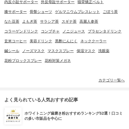
内反小趾サポーター
外反母趾サポーター
猫背矯正ベルト
膝サポーター
骨盤ショーツ
ゲルマニウムブレスレット
ごぼう茶
なた豆茶
よもぎ茶
サラシア茶
スギナ茶
高麗人参茶
コラーゲンドリンク
コンブチャ
ノニジュース
プラセンタドリンク
玄米コーヒー
美容ドリンク
黒酢にんにく
ネッククーラー
鍼シール
ノーズマスク
マスクスプレー
保湿マスク
洗眼薬
花粉ブロックスプレー
花粉対策メガネ
カテゴリ一覧へ
よく見られている人気おすすめ記事
ホワイトニング歯磨き粉おすすめランキング52選！口コミ
の多い市販品を中心に