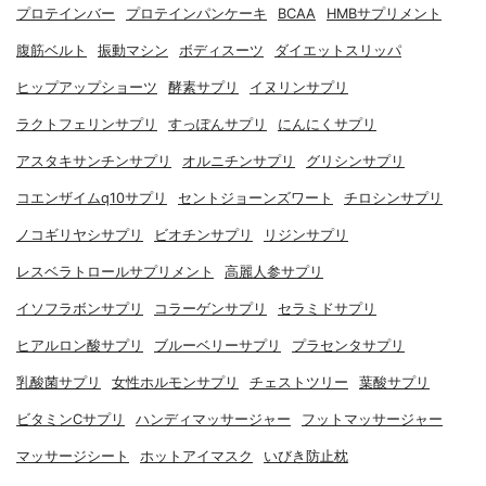
プロテインバー
プロテインパンケーキ
BCAA
HMBサプリメント
腹筋ベルト
振動マシン
ボディスーツ
ダイエットスリッパ
ヒップアップショーツ
酵素サプリ
イヌリンサプリ
ラクトフェリンサプリ
すっぽんサプリ
にんにくサプリ
アスタキサンチンサプリ
オルニチンサプリ
グリシンサプリ
コエンザイムq10サプリ
セントジョーンズワート
チロシンサプリ
ノコギリヤシサプリ
ビオチンサプリ
リジンサプリ
レスベラトロールサプリメント
高麗人参サプリ
イソフラボンサプリ
コラーゲンサプリ
セラミドサプリ
ヒアルロン酸サプリ
ブルーベリーサプリ
プラセンタサプリ
乳酸菌サプリ
女性ホルモンサプリ
チェストツリー
葉酸サプリ
ビタミンCサプリ
ハンディマッサージャー
フットマッサージャー
マッサージシート
ホットアイマスク
いびき防止枕