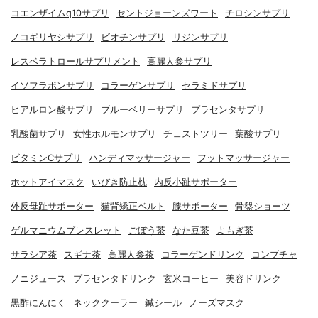
コエンザイムq10サプリ
セントジョーンズワート
チロシンサプリ
ノコギリヤシサプリ
ビオチンサプリ
リジンサプリ
レスベラトロールサプリメント
高麗人参サプリ
イソフラボンサプリ
コラーゲンサプリ
セラミドサプリ
ヒアルロン酸サプリ
ブルーベリーサプリ
プラセンタサプリ
乳酸菌サプリ
女性ホルモンサプリ
チェストツリー
葉酸サプリ
ビタミンCサプリ
ハンディマッサージャー
フットマッサージャー
ホットアイマスク
いびき防止枕
内反小趾サポーター
外反母趾サポーター
猫背矯正ベルト
膝サポーター
骨盤ショーツ
ゲルマニウムブレスレット
ごぼう茶
なた豆茶
よもぎ茶
サラシア茶
スギナ茶
高麗人参茶
コラーゲンドリンク
コンブチャ
ノニジュース
プラセンタドリンク
玄米コーヒー
美容ドリンク
黒酢にんにく
ネッククーラー
鍼シール
ノーズマスク