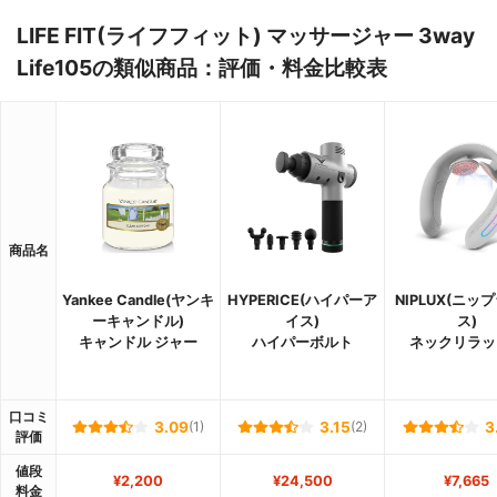
LIFE FIT(ライフフィット) マッサージャー 3way
Life105の類似商品：評価・料金比較表
商品名
Yankee Candle(ヤンキ
HYPERICE(ハイパーア
NIPLUX(ニッ
ーキャンドル)
イス)
ス)
キャンドル ジャー
ハイパーボルト
ネックリラッ
口コミ
3.09
(1)
3.15
(2)
3
評価
値段
¥2,200
¥24,500
¥7,665
料金