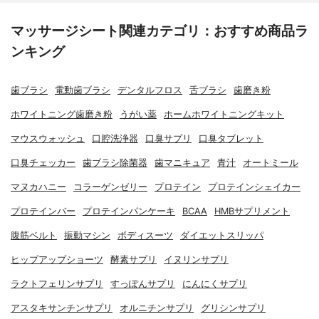
マッサージシート関連カテゴリ：おすすめ商品ラ
ンキング
歯ブラシ
電動歯ブラシ
デンタルフロス
舌ブラシ
歯磨き粉
ホワイトニング歯磨き粉
うがい薬
ホームホワイトニングキット
マウスウォッシュ
口腔洗浄器
口臭サプリ
口臭タブレット
口臭チェッカー
歯ブラシ除菌器
歯マニキュア
青汁
オートミール
マヌカハニー
コラーゲンゼリー
プロテイン
プロテインシェイカー
プロテインバー
プロテインパンケーキ
BCAA
HMBサプリメント
腹筋ベルト
振動マシン
ボディスーツ
ダイエットスリッパ
ヒップアップショーツ
酵素サプリ
イヌリンサプリ
ラクトフェリンサプリ
すっぽんサプリ
にんにくサプリ
アスタキサンチンサプリ
オルニチンサプリ
グリシンサプリ