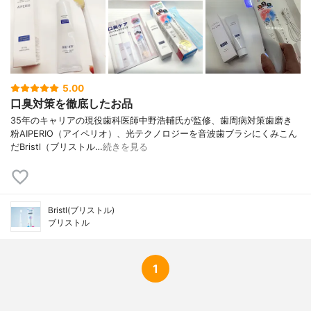
5.00
口臭対策を徹底したお品
35年のキャリアの現役歯科医師中野浩輔氏が監修、歯周病対策歯磨き
粉AIPERIO（アイペリオ）、光テクノロジーを音波歯ブラシにくみこん
だBristl（ブリストル…
続きを見る
Bristl(ブリストル)
ブリストル
1