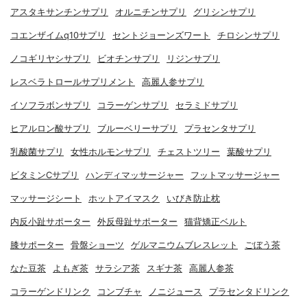
アスタキサンチンサプリ
オルニチンサプリ
グリシンサプリ
コエンザイムq10サプリ
セントジョーンズワート
チロシンサプリ
ノコギリヤシサプリ
ビオチンサプリ
リジンサプリ
レスベラトロールサプリメント
高麗人参サプリ
イソフラボンサプリ
コラーゲンサプリ
セラミドサプリ
ヒアルロン酸サプリ
ブルーベリーサプリ
プラセンタサプリ
乳酸菌サプリ
女性ホルモンサプリ
チェストツリー
葉酸サプリ
ビタミンCサプリ
ハンディマッサージャー
フットマッサージャー
マッサージシート
ホットアイマスク
いびき防止枕
内反小趾サポーター
外反母趾サポーター
猫背矯正ベルト
膝サポーター
骨盤ショーツ
ゲルマニウムブレスレット
ごぼう茶
なた豆茶
よもぎ茶
サラシア茶
スギナ茶
高麗人参茶
コラーゲンドリンク
コンブチャ
ノニジュース
プラセンタドリンク