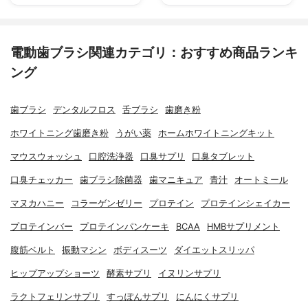
電動歯ブラシ関連カテゴリ：おすすめ商品ランキ
ング
歯ブラシ
デンタルフロス
舌ブラシ
歯磨き粉
ホワイトニング歯磨き粉
うがい薬
ホームホワイトニングキット
マウスウォッシュ
口腔洗浄器
口臭サプリ
口臭タブレット
口臭チェッカー
歯ブラシ除菌器
歯マニキュア
青汁
オートミール
マヌカハニー
コラーゲンゼリー
プロテイン
プロテインシェイカー
プロテインバー
プロテインパンケーキ
BCAA
HMBサプリメント
腹筋ベルト
振動マシン
ボディスーツ
ダイエットスリッパ
ヒップアップショーツ
酵素サプリ
イヌリンサプリ
ラクトフェリンサプリ
すっぽんサプリ
にんにくサプリ