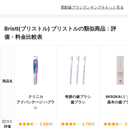
電動歯ブラシランキングをもっと見る
Bristl(ブリストル) ブリストルの類似商品：評
価・料金比較表
商品名
クリニカ
奇跡の歯ブラシ
MISOKA(ミ
アドバンテージ ハブラ
歯ブラシ
基本の歯ブ
シ
口コミ
3.88
(4)
3.78
(2)
3
評価