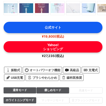
公式サイト
¥19,800(税込)
Yahoo!
ショッピング
¥27,235(税込)
振動式
オートパワーオフ機能
高級品
充電式
USB充電
ブラシやわらかめ
歯科医推奨
通常モード
優しめモード
高速モード
ホワイトニングモード
マッサージモード
舌ブラッシングモード