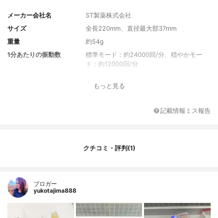
メーカー会社名
ST製薬株式会社
サイズ
全長220mm、直径最大部37mm
重量
約54g
1分あたりの振動数
標準モード：約24000回/分、穏やかモー
ド：約12000回/分
替えブラシ1本分の値段
不明
もっと見る
電源電圧
不明
付属ブラシ
飽和ポリエステルブラシ
記載情報ミス報告
クチコミ・評判(1)
ブロガー
yukotajima888