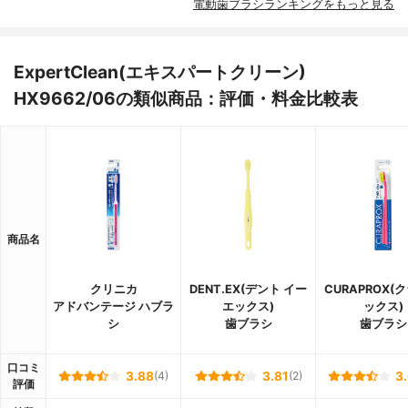
電動歯ブラシランキングをもっと見る
ExpertClean(エキスパートクリーン)
HX9662/06の類似商品：評価・料金比較表
商品名
クリニカ
DENT.EX(デント イー
CURAPROX(
アドバンテージ ハブラ
エックス)
ックス)
シ
歯ブラシ
歯ブラシ
口コミ
3.88
(4)
3.81
(2)
3
評価