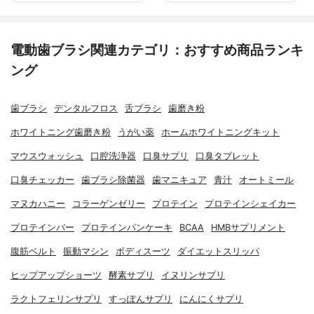
電動歯ブラシ関連カテゴリ：おすすめ商品ランキ
ング
歯ブラシ
デンタルフロス
舌ブラシ
歯磨き粉
ホワイトニング歯磨き粉
うがい薬
ホームホワイトニングキット
マウスウォッシュ
口腔洗浄器
口臭サプリ
口臭タブレット
口臭チェッカー
歯ブラシ除菌器
歯マニキュア
青汁
オートミール
マヌカハニー
コラーゲンゼリー
プロテイン
プロテインシェイカー
プロテインバー
プロテインパンケーキ
BCAA
HMBサプリメント
腹筋ベルト
振動マシン
ボディスーツ
ダイエットスリッパ
ヒップアップショーツ
酵素サプリ
イヌリンサプリ
ラクトフェリンサプリ
すっぽんサプリ
にんにくサプリ