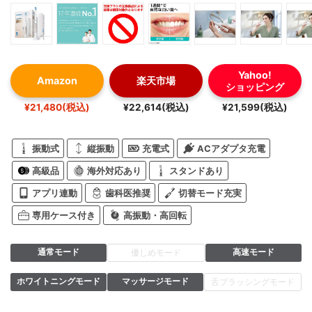
Yahoo!
Amazon
楽天市場
ショッピング
¥21,480(税込)
¥22,614(税込)
¥21,599(税込)
振動式
縦振動
充電式
ACアダプタ充電
高級品
海外対応あり
スタンドあり
アプリ連動
歯科医推奨
切替モード充実
専用ケース付き
高振動・高回転
通常モード
高速モード
優しめモード
ホワイトニングモード
マッサージモード
舌ブラッシングモード