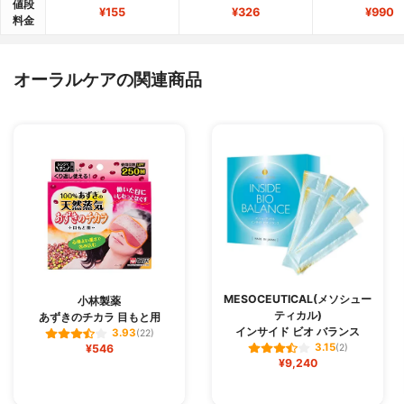
値段
¥155
¥326
¥990
料金
オーラルケアの関連商品
MESOCEUTICAL(メソシュー
小林製薬
ティカル)
あずきのチカラ 目もと用
インサイド ビオ バランス
3.93
(22)
3.15
¥546
(2)
¥9,240