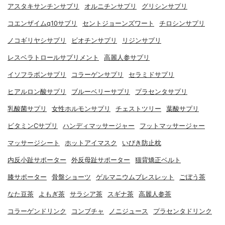
アスタキサンチンサプリ
オルニチンサプリ
グリシンサプリ
コエンザイムq10サプリ
セントジョーンズワート
チロシンサプリ
ノコギリヤシサプリ
ビオチンサプリ
リジンサプリ
レスベラトロールサプリメント
高麗人参サプリ
イソフラボンサプリ
コラーゲンサプリ
セラミドサプリ
ヒアルロン酸サプリ
ブルーベリーサプリ
プラセンタサプリ
乳酸菌サプリ
女性ホルモンサプリ
チェストツリー
葉酸サプリ
ビタミンCサプリ
ハンディマッサージャー
フットマッサージャー
マッサージシート
ホットアイマスク
いびき防止枕
内反小趾サポーター
外反母趾サポーター
猫背矯正ベルト
膝サポーター
骨盤ショーツ
ゲルマニウムブレスレット
ごぼう茶
なた豆茶
よもぎ茶
サラシア茶
スギナ茶
高麗人参茶
コラーゲンドリンク
コンブチャ
ノニジュース
プラセンタドリンク