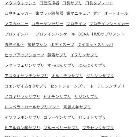
マウスウォッシュ
口腔洗浄器
口臭サプリ
口臭タブレット
口臭チェッカー
歯ブラシ除菌器
歯マニキュア
青汁
オートミール
マヌカハニー
コラーゲンゼリー
プロテイン
プロテインシェイカー
プロテインバー
プロテインパンケーキ
BCAA
HMBサプリメント
腹筋ベルト
振動マシン
ボディスーツ
ダイエットスリッパ
ヒップアップショーツ
酵素サプリ
イヌリンサプリ
ラクトフェリンサプリ
すっぽんサプリ
にんにくサプリ
アスタキサンチンサプリ
オルニチンサプリ
グリシンサプリ
コエンザイムq10サプリ
セントジョーンズワート
チロシンサプリ
ノコギリヤシサプリ
ビオチンサプリ
リジンサプリ
レスベラトロールサプリメント
高麗人参サプリ
イソフラボンサプリ
コラーゲンサプリ
セラミドサプリ
ヒアルロン酸サプリ
ブルーベリーサプリ
プラセンタサプリ