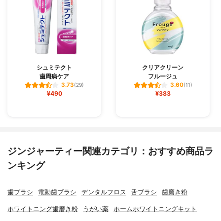
シュミテクト
クリアクリーン
歯周病ケア
フルージュ
3.73
3.60
(29)
(11)
¥490
¥383
ジンジャーティー関連カテゴリ：おすすめ商品ラ
ンキング
歯ブラシ
電動歯ブラシ
デンタルフロス
舌ブラシ
歯磨き粉
ホワイトニング歯磨き粉
うがい薬
ホームホワイトニングキット