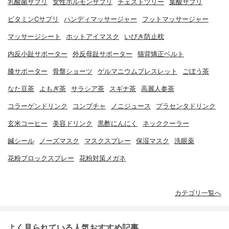
乳酸菌サプリ
女性ホルモンサプリ
チェストツリー
葉酸サプリ
ビタミンCサプリ
ハンディマッサージャー
フットマッサージャー
マッサージシート
ホットアイマスク
いびき防止枕
内反小趾サポーター
外反母趾サポーター
猫背矯正ベルト
膝サポーター
骨盤ショーツ
ゲルマニウムブレスレット
ごぼう茶
なた豆茶
よもぎ茶
サラシア茶
スギナ茶
高麗人参茶
コラーゲンドリンク
コンブチャ
ノニジュース
プラセンタドリンク
玄米コーヒー
美容ドリンク
黒酢にんにく
ネッククーラー
鍼シール
ノーズマスク
マスクスプレー
保湿マスク
洗眼薬
花粉ブロックスプレー
花粉対策メガネ
カテゴリ一覧へ
よく見られている人気おすすめ記事