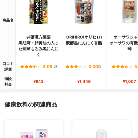
商品名
井藤漢方製薬
ORIHIRO(オリヒロ)
オーサワジャ
黒胡麻・卵黄油の入っ
醗酵黒にんにく香醋
オーサワの有機
た琉球もろみ黒にんに
琲
く
口コミ
3.09
(2)
3.00
(2)
3
評価
値段
¥643
¥1,449
¥1,007
料金
健康飲料の関連商品