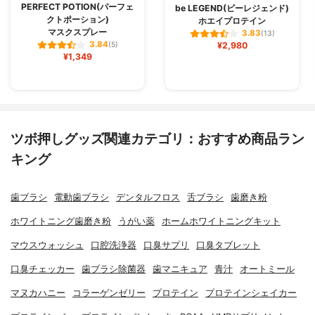
PERFECT POTION(パーフェ
be LEGEND(ビーレジェンド)
クトポーション)
ホエイプロテイン
マスクスプレー
3.83
(13)
3.84
(5)
¥2,980
¥1,349
ツボ押しグッズ関連カテゴリ：おすすめ商品ラン
キング
歯ブラシ
電動歯ブラシ
デンタルフロス
舌ブラシ
歯磨き粉
ホワイトニング歯磨き粉
うがい薬
ホームホワイトニングキット
マウスウォッシュ
口腔洗浄器
口臭サプリ
口臭タブレット
口臭チェッカー
歯ブラシ除菌器
歯マニキュア
青汁
オートミール
マヌカハニー
コラーゲンゼリー
プロテイン
プロテインシェイカー