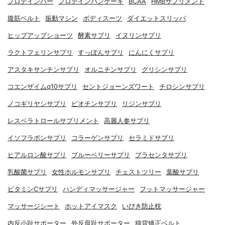
プロテインバー
プロテインパンケーキ
BCAA
HMBサプリメント
腹筋ベルト
振動マシン
ボディスーツ
ダイエットスリッパ
ヒップアップショーツ
酵素サプリ
イヌリンサプリ
ラクトフェリンサプリ
すっぽんサプリ
にんにくサプリ
アスタキサンチンサプリ
オルニチンサプリ
グリシンサプリ
コエンザイムq10サプリ
セントジョーンズワート
チロシンサプリ
ノコギリヤシサプリ
ビオチンサプリ
リジンサプリ
レスベラトロールサプリメント
高麗人参サプリ
イソフラボンサプリ
コラーゲンサプリ
セラミドサプリ
ヒアルロン酸サプリ
ブルーベリーサプリ
プラセンタサプリ
乳酸菌サプリ
女性ホルモンサプリ
チェストツリー
葉酸サプリ
ビタミンCサプリ
ハンディマッサージャー
フットマッサージャー
マッサージシート
ホットアイマスク
いびき防止枕
内反小趾サポーター
外反母趾サポーター
猫背矯正ベルト