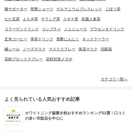
膝サポーター
骨盤ショーツ
ゲルマニウムブレスレット
ごぼう茶
なた豆茶
よもぎ茶
サラシア茶
スギナ茶
高麗人参茶
コラーゲンドリンク
コンブチャ
ノニジュース
プラセンタドリンク
玄米コーヒー
美容ドリンク
黒酢にんにく
ネッククーラー
鍼シール
ノーズマスク
マスクスプレー
保湿マスク
洗眼薬
花粉ブロックスプレー
花粉対策メガネ
カテゴリ一覧へ
よく見られている人気おすすめ記事
ホワイトニング歯磨き粉おすすめランキング52選！口コミ
の多い市販品を中心に