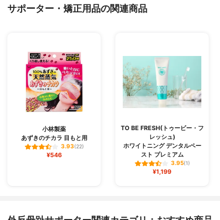
サポーター・矯正用品の関連商品
TO BE FRESH(トゥービー・フ
小林製薬
レッシュ)
あずきのチカラ 目もと用
ホワイトニング デンタルペー
3.93
(22)
スト プレミアム
¥546
3.95
(1)
¥1,199