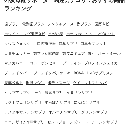
外反母趾サポーター関連カテゴリ：おすすめ商品
ランキング
歯ブラシ
電動歯ブラシ
デンタルフロス
舌ブラシ
歯磨き粉
ホワイトニング歯磨き粉
うがい薬
ホームホワイトニングキット
マウスウォッシュ
口腔洗浄器
口臭サプリ
口臭タブレット
口臭チェッカー
歯ブラシ除菌器
歯マニキュア
青汁
オートミール
マヌカハニー
コラーゲンゼリー
プロテイン
プロテインシェイカー
プロテインバー
プロテインパンケーキ
BCAA
HMBサプリメント
腹筋ベルト
振動マシン
ボディスーツ
ダイエットスリッパ
ヒップアップショーツ
酵素サプリ
イヌリンサプリ
ラクトフェリンサプリ
すっぽんサプリ
にんにくサプリ
アスタキサンチンサプリ
オルニチンサプリ
グリシンサプリ
コエンザイムq10サプリ
セントジョーンズワート
チロシンサプリ