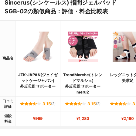
Sincerus(シンケールス) 指間ジェルパッド
SGB-02の類似商品：評価・料金比較表
商品名
JZK-JAPAN(ジェイゼ
TrendMarche(トレン
レッグニット
ットケージャパン)
ドマルシェ)
美求足
外反母趾サポーター
外反母趾サポーター
meru2
口コミ
3.15
(2)
3.15
(2)
3
評価
値段
¥999
¥1,280
¥2,190
料金