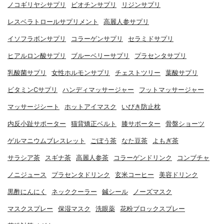
ノコギリヤシサプリ
ビオチンサプリ
リジンサプリ
レスベラトロールサプリメント
高麗人参サプリ
イソフラボンサプリ
コラーゲンサプリ
セラミドサプリ
ヒアルロン酸サプリ
ブルーベリーサプリ
プラセンタサプリ
乳酸菌サプリ
女性ホルモンサプリ
チェストツリー
葉酸サプリ
ビタミンCサプリ
ハンディマッサージャー
フットマッサージャー
マッサージシート
ホットアイマスク
いびき防止枕
内反小趾サポーター
猫背矯正ベルト
膝サポーター
骨盤ショーツ
ゲルマニウムブレスレット
ごぼう茶
なた豆茶
よもぎ茶
サラシア茶
スギナ茶
高麗人参茶
コラーゲンドリンク
コンブチャ
ノニジュース
プラセンタドリンク
玄米コーヒー
美容ドリンク
黒酢にんにく
ネッククーラー
鍼シール
ノーズマスク
マスクスプレー
保湿マスク
洗眼薬
花粉ブロックスプレー