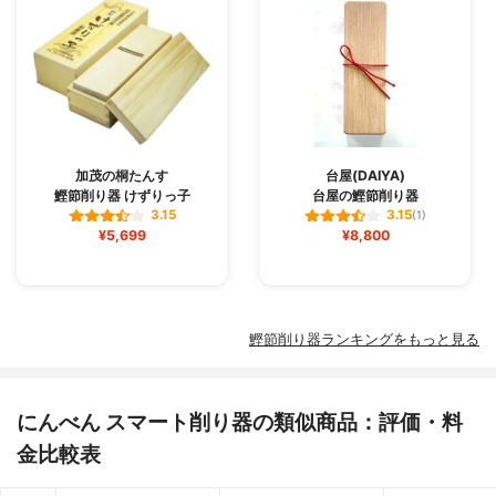
加茂の桐たんす
台屋(DAIYA)
鰹節削り器 けずりっ子
台屋の鰹節削り器
3.15
3.15
(1)
¥5,699
¥8,800
鰹節削り器ランキングをもっと見る
にんべん スマート削り器の類似商品：評価・料
金比較表