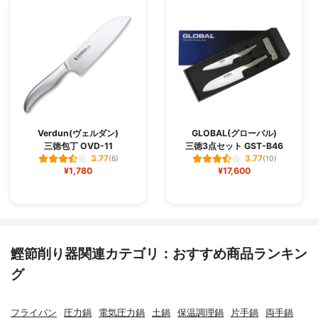
Verdun(ヴェルダン)
GLOBAL(グローバル)
三徳包丁 OVD-11
三徳3点セット GST-B46
3.77
3.77
(6)
(10)
¥1,780
¥17,600
鰹節削り器関連カテゴリ：おすすめ商品ランキン
グ
フライパン
圧力鍋
電気圧力鍋
土鍋
保温調理鍋
片手鍋
両手鍋