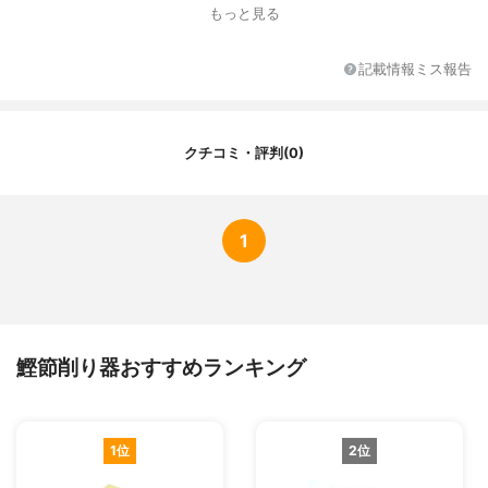
鉋台の素材
樫
もっと見る
受け箱の素材
メタクリル樹脂
水洗浄
可能
記載情報ミス報告
クチコミ・評判(0)
1
鰹節削り器おすすめランキング
1位
2位