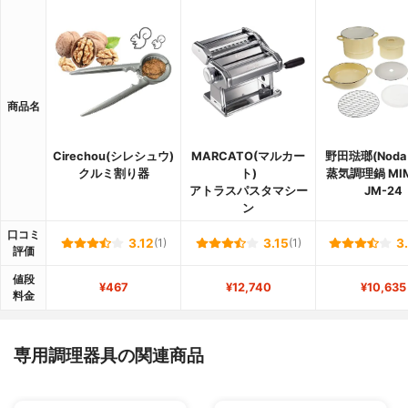
商品名
Cirechou(シレシュウ)
MARCATO(マルカー
野田琺瑯(Noda 
クルミ割り器
ト)
蒸気調理鍋 MI
アトラスパスタマシー
JM-24
ン
口コミ
3.12
(1)
3.15
(1)
3
評価
値段
¥467
¥12,740
¥10,635
料金
専用調理器具の関連商品