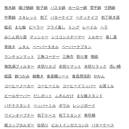
無水鍋
揚げ物鍋
餃子鍋
パスタ鍋
ホーロー鍋
雪平鍋
寸胴鍋
中華鍋
スキレット
包丁
バターナイフ
ペティナイフ
包丁研ぎ器
砥石
まな板
ピーラー
フライ返し
トング
レードル
ヘラ
みじん切り器
マッシャー
シリコンスチーマー
ミルサー
落し蓋
骨抜き
ふきん
ペーパータオル
ペーパーナプキン
ランチョンマット
三角コーナー
三角巾
割り箸
懐紙
換気扇フィルター
水切りカゴ
水切りマット
水切りラック
洗い桶
紙皿
鍋つかみ
鍋敷き
食器棚シート
食器用洗剤
やかん
コーヒーメーカー
コーヒーミル
コーヒードリッパー
お茶ミル
ビールサーバー
だしポット
ふきんかけ
まな板スタンド
バナナスタンド
ペッパーミル
ボウル
レンジボード
ワインオープナー
包丁ケース
包丁スタンド
寿司桶
紙コップホルダー
缶切り
ビルトインガスコンロ
バターケース