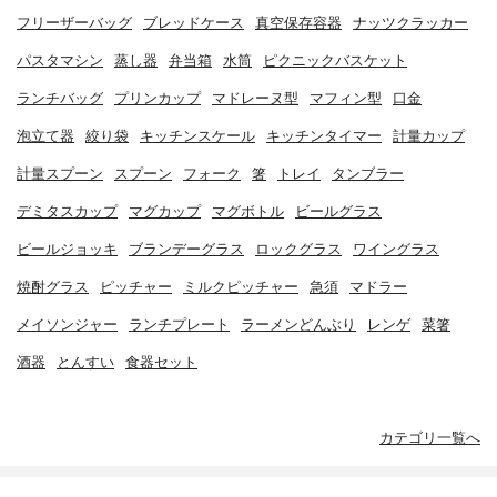
フリーザーバッグ
ブレッドケース
真空保存容器
ナッツクラッカー
パスタマシン
蒸し器
弁当箱
水筒
ピクニックバスケット
ランチバッグ
プリンカップ
マドレーヌ型
マフィン型
口金
泡立て器
絞り袋
キッチンスケール
キッチンタイマー
計量カップ
計量スプーン
スプーン
フォーク
箸
トレイ
タンブラー
デミタスカップ
マグカップ
マグボトル
ビールグラス
ビールジョッキ
ブランデーグラス
ロックグラス
ワイングラス
焼酎グラス
ピッチャー
ミルクピッチャー
急須
マドラー
メイソンジャー
ランチプレート
ラーメンどんぶり
レンゲ
菜箸
酒器
とんすい
食器セット
カテゴリ一覧へ