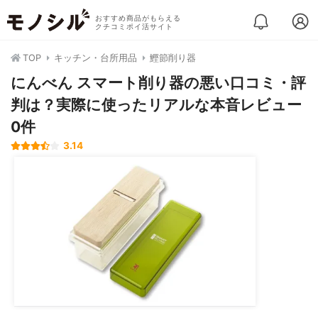
おすすめ商品がもらえる
クチコミポイ活サイト
TOP
キッチン・台所用品
鰹節削り器
にんべん スマート削り器の悪い口コミ・評
判は？実際に使ったリアルな本音レビュー
0件
3.14