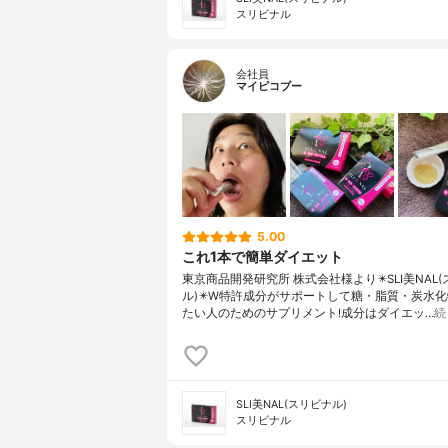
スリビナル
会社員
マイピコブー
5.00
これ1本で簡単ダイエット
東京商品開発研究所 株式会社様より✴️SLI美NAL
ル)✴️W特許成分がサポートして糖・脂質・炭水
たい人のためのサプリメント!成分はダイエッ…
続
SLI美NAL(スリビナル)
スリビナル