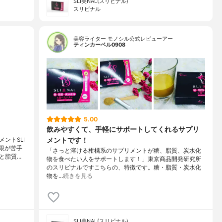
SLI美NAL(スリビナル)
スリビナル
美容ライター モノシル公式レビューアー
ティンカーベル0908
5.00
飲みやすくて、手軽にサポートしてくれるサプリ
メントです！
ントSLI
限が苦手
「さっと溶ける柑橘系のサプリメントが糖、脂質、炭水化
と脂質…
物を食べたい人をサポートします！」東京商品開発研究所
のスリビナルですこちらの、特徴です。糖・脂質・炭水化
物を…
続きを見る
SLI美NAL(スリビナル)