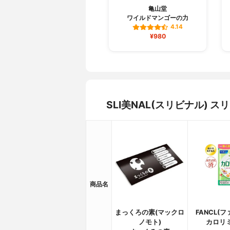
亀山堂
ワイルドマンゴーの力
4.14
¥980
SLI美NAL(スリビナル)
商品名
まっくろの素(マックロ
FANCL(
ノモト)
カロリ