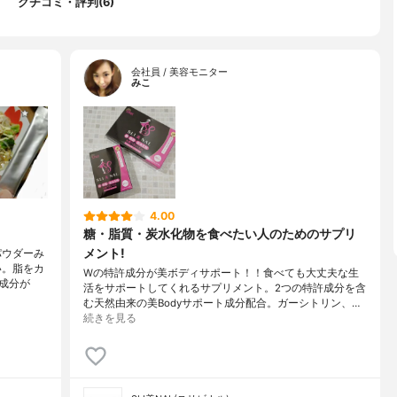
クチコミ・評判(6)
会社員 / 美容モニター
みこ
4.00
糖・脂質・炭水化物を食べたい人のためのサプリ
メント!
パウダーみ
い。脂をカ
Wの特許成分が美ボディサポート！！食べても大丈夫な生
成分が
活をサポートしてくれるサプリメント。2つの特許成分を含
む天然由来の美Bodyサポート成分配合。ガーシトリン、…
続きを見る