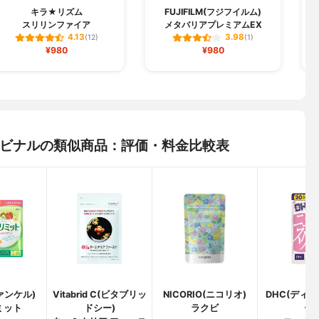
キラ★リズム
FUJIFILM(フジフイルム)
スリリンファイア
メタバリアプレミアムEX
4.13
3.98
(12)
(1)
¥980
¥980
 スリビナルの類似商品：評価・料金比較表
ファンケル)
Vitabrid C(ビタブリッ
NICORIO(ニコリオ)
DHC(ディ
ミット
ドシー)
ラクビ
ー)