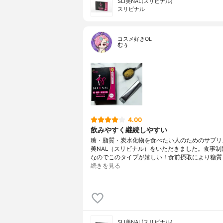
SLI美NAL(スリビナル)
スリビナル
コスメ好きOL
むぅ
4.00
飲みやすく継続しやすい
糖・脂質・炭水化物を食べたい人のためのサプリメ
美NAL（スリビナル）をいただきました。食事制
なのでこのタイプが嬉しい！食前摂取により糖質
続きを見る
SLI美NAL(スリビナル)