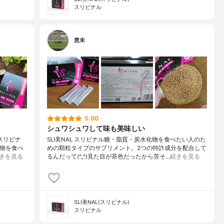
スリビナル
恵未
5.00
シュワシュワして味も美味しい
(スリビナ
SLI美NAL スリビナル糖・脂質・炭水化物を食べたい人のた
化物を食べ
めの顆粒タイプのサプリメント。2つの特許成分を配合して
きを見る
るんだって(^_^)見た目が茶色だったから苦そ…
続きを見る
SLI美NAL(スリビナル)
スリビナル