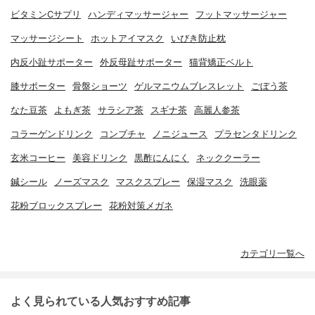
ビタミンCサプリ
ハンディマッサージャー
フットマッサージャー
マッサージシート
ホットアイマスク
いびき防止枕
内反小趾サポーター
外反母趾サポーター
猫背矯正ベルト
膝サポーター
骨盤ショーツ
ゲルマニウムブレスレット
ごぼう茶
なた豆茶
よもぎ茶
サラシア茶
スギナ茶
高麗人参茶
コラーゲンドリンク
コンブチャ
ノニジュース
プラセンタドリンク
玄米コーヒー
美容ドリンク
黒酢にんにく
ネッククーラー
鍼シール
ノーズマスク
マスクスプレー
保湿マスク
洗眼薬
花粉ブロックスプレー
花粉対策メガネ
カテゴリ一覧へ
よく見られている人気おすすめ記事