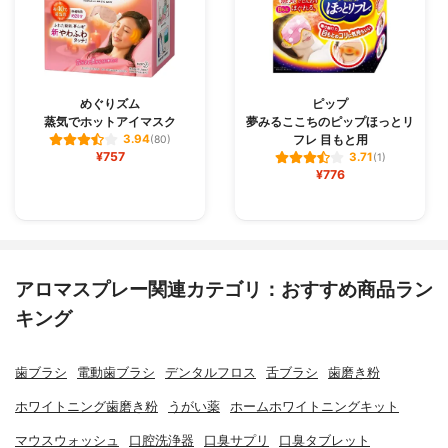
めぐりズム
ピップ
蒸気でホットアイマスク
夢みるここちのピップほっとリ
フレ 目もと用
3.94
(80)
¥757
3.71
(1)
¥776
アロマスプレー関連カテゴリ：おすすめ商品ラン
キング
歯ブラシ
電動歯ブラシ
デンタルフロス
舌ブラシ
歯磨き粉
ホワイトニング歯磨き粉
うがい薬
ホームホワイトニングキット
マウスウォッシュ
口腔洗浄器
口臭サプリ
口臭タブレット