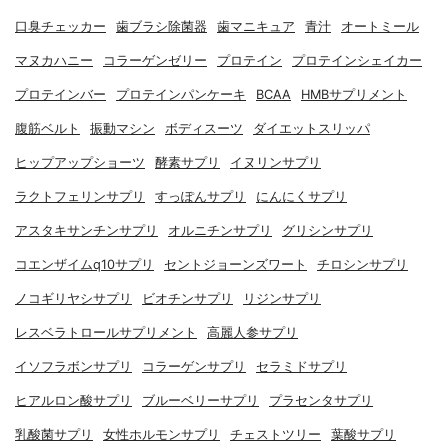
口臭チェッカー
歯ブラシ除菌器
歯マニキュア
青汁
オートミール
マヌカハニー
コラーゲンゼリー
プロテイン
プロテインシェイカー
プロテインバー
プロテインパンケーキ
BCAA
HMBサプリメント
腹筋ベルト
振動マシン
ボディスーツ
ダイエットスリッパ
ヒップアップショーツ
酵素サプリ
イヌリンサプリ
ラクトフェリンサプリ
すっぽんサプリ
にんにくサプリ
アスタキサンチンサプリ
オルニチンサプリ
グリシンサプリ
コエンザイムq10サプリ
セントジョーンズワート
チロシンサプリ
ノコギリヤシサプリ
ビオチンサプリ
リジンサプリ
レスベラトロールサプリメント
高麗人参サプリ
イソフラボンサプリ
コラーゲンサプリ
セラミドサプリ
ヒアルロン酸サプリ
ブルーベリーサプリ
プラセンタサプリ
乳酸菌サプリ
女性ホルモンサプリ
チェストツリー
葉酸サプリ