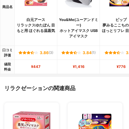
商品名
白元アース
You&Me(ユーアンドミ
ピップ
リラックスゆたぽん 目
ー)
夢みるここちの
もと用 ほぐれる温蒸気
ホットアイマスク USB
ほっとリフレ 
アイマスク
口コミ
3.86
(3)
3.84
(1)
3
評価
値段
¥447
¥1,416
¥776
料金
リラクゼーションの関連商品