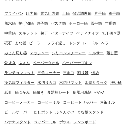
フライパン
圧力鍋
電気圧力鍋
土鍋
保温調理鍋
片手鍋
両手鍋
無水鍋
揚げ物鍋
餃子鍋
パスタ鍋
ホーロー鍋
雪平鍋
寸胴鍋
中華鍋
スキレット
包丁
バターナイフ
ペティナイフ
包丁研ぎ器
砥石
まな板
ピーラー
フライ返し
トング
レードル
ヘラ
みじん切り器
マッシャー
シリコンスチーマー
ミルサー
落し蓋
骨抜き
ふきん
ペーパータオル
ペーパーナプキン
ランチョンマット
三角コーナー
三角巾
割り箸
懐紙
換気扇フィルター
水切りカゴ
水切りマット
水切りラック
洗い桶
紙皿
鍋つかみ
鍋敷き
食器棚シート
食器用洗剤
やかん
コーヒーメーカー
コーヒーミル
コーヒードリッパー
お茶ミル
ビールサーバー
だしポット
ふきんかけ
まな板スタンド
バナナスタンド
ペッパーミル
ボウル
レンジボード