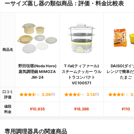
ーサイズ蒸し器の類似商品：評価・料金比較表
商品名
野田琺瑯(Noda Horo)
T-fal(ティファール)
DAISO(ダイ
蒸気調理鍋 MIMOZA
スチームクッカー ウル
レンジで簡単だ
JM-24
トラコンパクト
たまご
VC100571
口コミ
3.09
(1)
3.14
(1)
3
評価
値段
¥10,635
¥18,386
¥110
料金
専用調理器具の関連商品