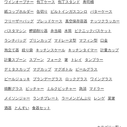
ワインオープナー
包丁ケース
包丁スタンド
寿司桶
紙コップホルダー
缶切り
ビルトインガスコンロ
バターケース
フリーザーバッグ
ブレッドケース
真空保存容器
ナッツクラッカー
パスタマシン
鰹節削り器
弁当箱
水筒
ピクニックバスケット
ランチバッグ
プリンカップ
マドレーヌ型
マフィン型
口金
泡立て器
絞り袋
キッチンスケール
キッチンタイマー
計量カップ
計量スプーン
スプーン
フォーク
箸
トレイ
タンブラー
デミタスカップ
マグカップ
マグボトル
ビールグラス
ビールジョッキ
ブランデーグラス
ロックグラス
ワイングラス
焼酎グラス
ピッチャー
ミルクピッチャー
急須
マドラー
メイソンジャー
ランチプレート
ラーメンどんぶり
レンゲ
菜箸
酒器
とんすい
食器セット