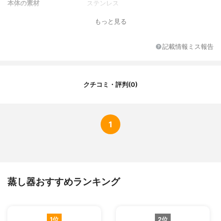
本体の素材
ステンレス
形状
丸形
もっと見る
IH対応/ガス対応
‐
記載情報ミス報告
クチコミ・評判(0)
1
蒸し器おすすめランキング
1位
2位