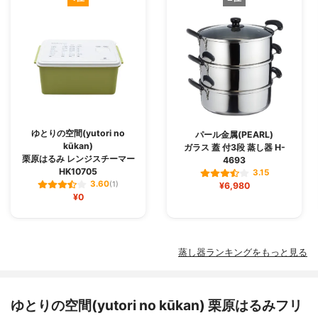
ゆとりの空間(yutori no
パール金属(PEARL)
kūkan)
ガラス 蓋 付3段 蒸し器 H-
栗原はるみ レンジスチーマー
4693
HK10705
3.15
3.60
(1)
¥6,980
¥0
蒸し器ランキングをもっと見る
ゆとりの空間(yutori no kūkan) 栗原はるみフリ