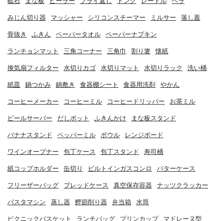
砥石
まな板
ピーラー
フライ返し
トング
レードル
ヘラ
みじん切り器
マッシャー
シリコンスチーマー
ミルサー
落し蓋
骨抜き
ふきん
ペーパータオル
ペーパーナプキン
ランチョンマット
三角コーナー
三角巾
割り箸
懐紙
換気扇フィルター
水切りカゴ
水切りマット
水切りラック
洗い桶
紙皿
鍋つかみ
鍋敷き
食器棚シート
食器用洗剤
やかん
コーヒーメーカー
コーヒーミル
コーヒードリッパー
お茶ミル
ビールサーバー
だしポット
ふきんかけ
まな板スタンド
バナナスタンド
ペッパーミル
ボウル
レンジボード
ワインオープナー
包丁ケース
包丁スタンド
寿司桶
紙コップホルダー
缶切り
ビルトインガスコンロ
バターケース
フリーザーバッグ
ブレッドケース
真空保存容器
ナッツクラッカー
パスタマシン
蒸し器
鰹節削り器
弁当箱
水筒
ピクニックバスケット
ランチバッグ
プリンカップ
マドレーヌ型