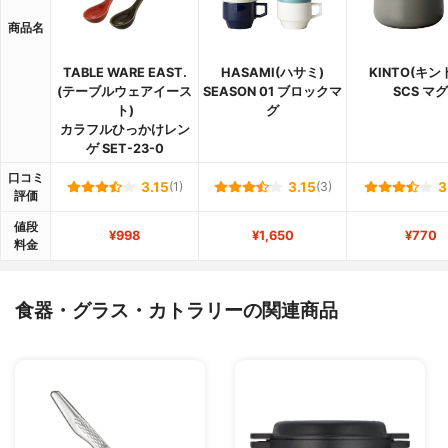
商品名
TABLE WARE EAST.
HASAMI(ハサミ)
KINTO(キン
(テーブルウェアイース
SEASON 01 ブロックマ
SCS マグ
ト)
グ
カラフルひっかけレン
ゲ SET-23-0
口コミ
3.15
(1)
3.15
(3)
3
評価
値段
¥998
¥1,650
¥770
料金
食器・グラス・カトラリーの関連商品