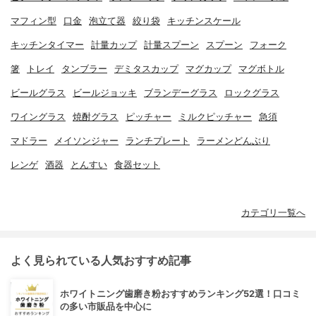
マフィン型
口金
泡立て器
絞り袋
キッチンスケール
キッチンタイマー
計量カップ
計量スプーン
スプーン
フォーク
箸
トレイ
タンブラー
デミタスカップ
マグカップ
マグボトル
ビールグラス
ビールジョッキ
ブランデーグラス
ロックグラス
ワイングラス
焼酎グラス
ピッチャー
ミルクピッチャー
急須
マドラー
メイソンジャー
ランチプレート
ラーメンどんぶり
レンゲ
酒器
とんすい
食器セット
カテゴリ一覧へ
よく見られている人気おすすめ記事
ホワイトニング歯磨き粉おすすめランキング52選！口コミ
の多い市販品を中心に