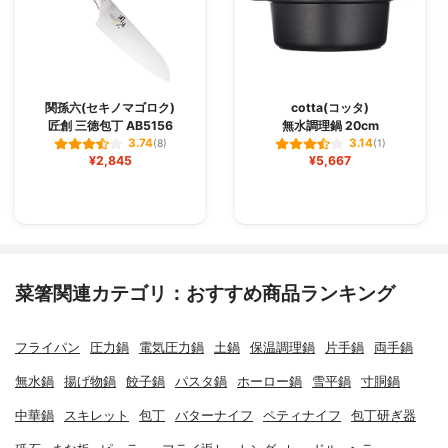
関孫六(セキノマゴロク)
cotta(コッタ)
匠創 三徳包丁 AB5156
無水調理鍋 20cm
3.74
3.14
(8)
(1)
¥2,845
¥5,667
菜箸関連カテゴリ：おすすめ商品ランキング
フライパン
圧力鍋
電気圧力鍋
土鍋
保温調理鍋
片手鍋
両手鍋
無水鍋
揚げ物鍋
餃子鍋
パスタ鍋
ホーロー鍋
雪平鍋
寸胴鍋
中華鍋
スキレット
包丁
バターナイフ
ペティナイフ
包丁研ぎ器