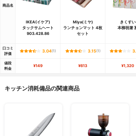
商品名
IKEA(イケア)
Miya(ミヤ)
きくすい
タックサムヘート
ランチョンマット 4枚
本柳祝箸 
903.428.86
セット
口コミ
3.04
(1)
3.15
(1)
3
評価
値段
¥149
¥613
¥1,320
料金
キッチン消耗備品の関連商品