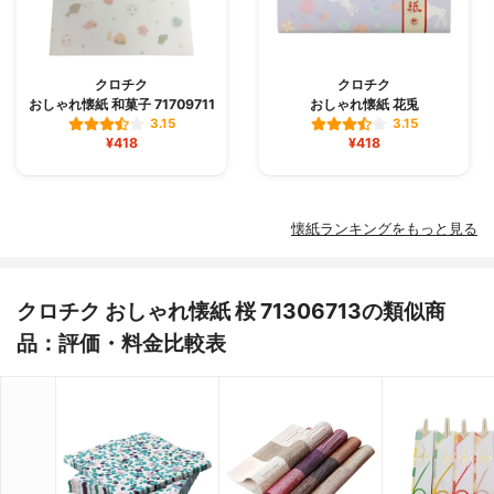
クロチク
クロチク
おしゃれ懐紙 和菓子 71709711
おしゃれ懐紙 花兎
3.15
3.15
¥418
¥418
懐紙ランキングをもっと見る
クロチク おしゃれ懐紙 桜 71306713の類似商
品：評価・料金比較表