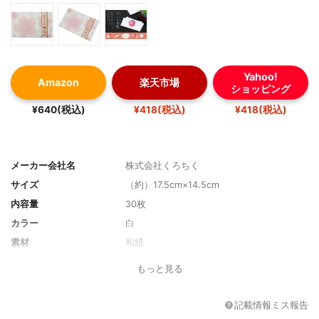
Yahoo!
Amazon
楽天市場
ショッピング
¥640(税込)
¥418(税込)
¥418(税込)
メーカー会社名
株式会社くろちく
サイズ
（約）17.5cm×14.5cm
内容量
30枚
カラー
白
素材
和紙
柄
桜/和菓子/飴/黒猫/椿/花兎/菊/四季巡り/花
もっと見る
吹寄/紫陽花
記載情報ミス報告