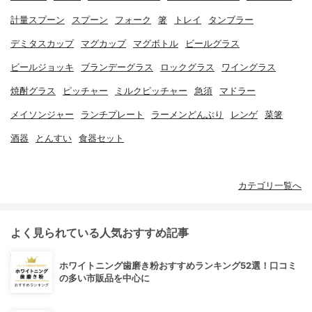
計量スプーン
スプーン
フォーク
箸
トレイ
タンブラー
デミタスカップ
マグカップ
マグボトル
ビールグラス
ビールジョッキ
ブランデーグラス
ロックグラス
ワイングラス
焼酎グラス
ピッチャー
ミルクピッチャー
急須
マドラー
メイソンジャー
ランチプレート
ラーメンどんぶり
レンゲ
菜箸
酒器
とんすい
食器セット
カテゴリ一覧へ
よく見られている人気おすすめ記事
ホワイトニング歯磨き粉おすすめランキング52選！口コミ
の多い市販品を中心に