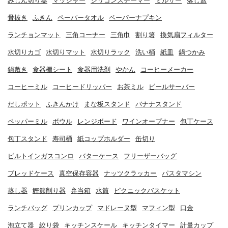
みじん切り器
マッシャー
シリコンスチーマー
ミルサー
落し蓋
骨抜き
ふきん
ペーパータオル
ペーパーナプキン
ランチョンマット
三角コーナー
三角巾
割り箸
換気扇フィルター
水切りカゴ
水切りマット
水切りラック
洗い桶
紙皿
鍋つかみ
鍋敷き
食器棚シート
食器用洗剤
やかん
コーヒーメーカー
コーヒーミル
コーヒードリッパー
お茶ミル
ビールサーバー
だしポット
ふきんかけ
まな板スタンド
バナナスタンド
ペッパーミル
ボウル
レンジボード
ワインオープナー
包丁ケース
包丁スタンド
寿司桶
紙コップホルダー
缶切り
ビルトインガスコンロ
バターケース
フリーザーバッグ
ブレッドケース
真空保存容器
ナッツクラッカー
パスタマシン
蒸し器
鰹節削り器
弁当箱
水筒
ピクニックバスケット
ランチバッグ
プリンカップ
マドレーヌ型
マフィン型
口金
泡立て器
絞り袋
キッチンスケール
キッチンタイマー
計量カップ