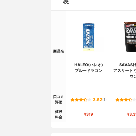
表
商品名
HALEO(ハレオ)
SAVAS
ブルードラゴン
アスリート 
ウ
口コミ
3.62
(1)
評価
値段
¥319
¥3,3
料金