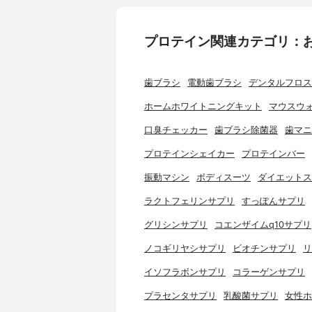
プロテイン関連カテゴリ：
歯ブラシ
電動歯ブラシ
デンタルフロス
ホームホワイトニングキット
マウスウ
口臭チェッカー
歯ブラシ除菌器
歯マニ
プロテインシェイカー
プロテインバー
振動マシン
ボディスーツ
ダイエットス
ラクトフェリンサプリ
すっぽんサプリ
グリシンサプリ
コエンザイムq10サプリ
ノコギリヤシサプリ
ビオチンサプリ
リ
イソフラボンサプリ
コラーゲンサプリ
プラセンタサプリ
乳酸菌サプリ
女性ホ