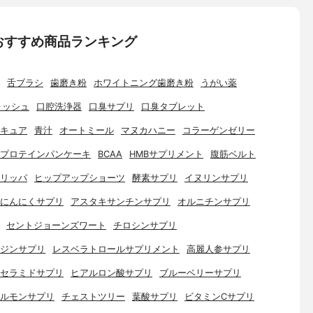
おすすめ商品ランキング
舌ブラシ
歯磨き粉
ホワイトニング歯磨き粉
うがい薬
ォッシュ
口腔洗浄器
口臭サプリ
口臭タブレット
キュア
青汁
オートミール
マヌカハニー
コラーゲンゼリー
プロテインパンケーキ
BCAA
HMBサプリメント
腹筋ベルト
リッパ
ヒップアップショーツ
酵素サプリ
イヌリンサプリ
にんにくサプリ
アスタキサンチンサプリ
オルニチンサプリ
セントジョーンズワート
チロシンサプリ
ジンサプリ
レスベラトロールサプリメント
高麗人参サプリ
セラミドサプリ
ヒアルロン酸サプリ
ブルーベリーサプリ
ルモンサプリ
チェストツリー
葉酸サプリ
ビタミンCサプリ