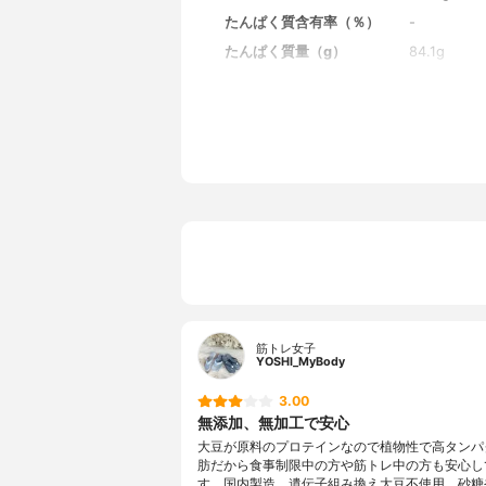
たんぱく質含有率（％）
-
たんぱく質量（g）
84.1g
炭水化物量（g）
4.8g
味のバリエーション
なし
味
なし
カロリー
364kcal
1食分の価格
34.4円
その他の栄養素
-
原産国
日本
特徴
-
筋トレ女子
YOSHI_MyBody
3.00
無添加、無加工で安心
大豆が原料のプロテインなので植物性で高タンパ
肪だから食事制限中の方や筋トレ中の方も安心し
す。国内製造、遺伝子組み換え大豆不使用、砂糖