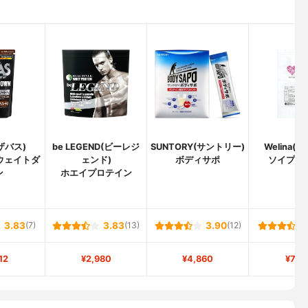
(ザバス)
be LEGEND(ビーレジ
SUNTORY(サントリー)
Welina(
ウェイトダ
ェンド)
ボディサポ
ソイプロ
ン
ホエイプロテイン
3.83
(7)
3.83
(13)
3.90
(12)
12
¥2,980
¥4,860
¥7,2