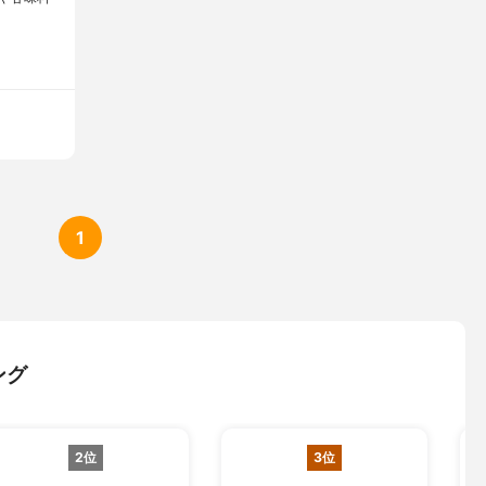
1
ング
2位
3位