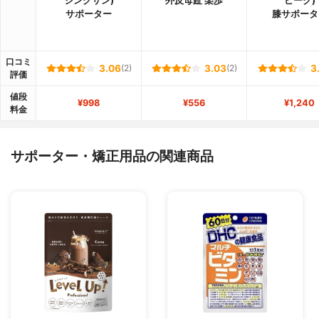
ジングサン)
外反母趾 楽歩
ピーク)
サポーター
膝サポータ
口コミ
3.06
(2)
3.03
(2)
3
評価
値段
¥998
¥556
¥1,240
料金
サポーター・矯正用品の関連商品