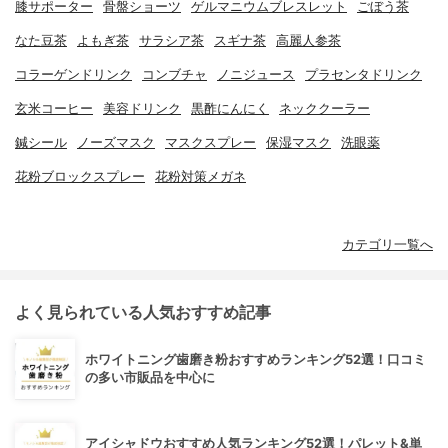
膝サポーター
骨盤ショーツ
ゲルマニウムブレスレット
ごぼう茶
なた豆茶
よもぎ茶
サラシア茶
スギナ茶
高麗人参茶
コラーゲンドリンク
コンブチャ
ノニジュース
プラセンタドリンク
玄米コーヒー
美容ドリンク
黒酢にんにく
ネッククーラー
鍼シール
ノーズマスク
マスクスプレー
保湿マスク
洗眼薬
花粉ブロックスプレー
花粉対策メガネ
カテゴリ一覧へ
よく見られている人気おすすめ記事
ホワイトニング歯磨き粉おすすめランキング52選！口コミ
の多い市販品を中心に
アイシャドウおすすめ人気ランキング52選！パレット&単