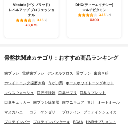
Vitabrid(ビタブリッド)
DHC(ディーエイチシー)
レベルアップ プロフェッショ
マルチビタミン
ナル
3.15
(27)
¥300
3.15
(2)
¥3,675
骨盤枕関連カテゴリ：おすすめ商品ランキング
歯ブラシ
電動歯ブラシ
デンタルフロス
舌ブラシ
歯磨き粉
ホワイトニング歯磨き粉
うがい薬
ホームホワイトニングキット
マウスウォッシュ
口腔洗浄器
口臭サプリ
口臭タブレット
口臭チェッカー
歯ブラシ除菌器
歯マニキュア
青汁
オートミール
マヌカハニー
コラーゲンゼリー
プロテイン
プロテインシェイカー
プロテインバー
プロテインパンケーキ
BCAA
HMBサプリメント