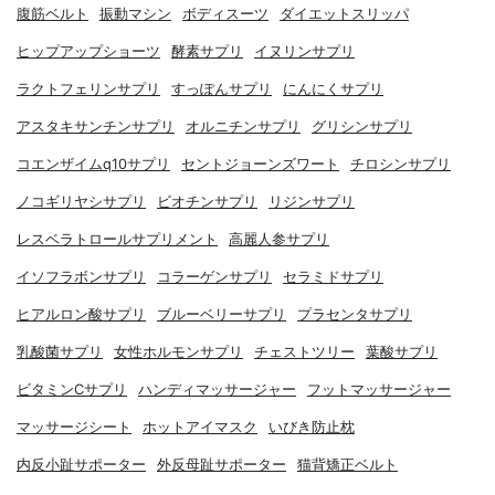
腹筋ベルト
振動マシン
ボディスーツ
ダイエットスリッパ
ヒップアップショーツ
酵素サプリ
イヌリンサプリ
ラクトフェリンサプリ
すっぽんサプリ
にんにくサプリ
アスタキサンチンサプリ
オルニチンサプリ
グリシンサプリ
コエンザイムq10サプリ
セントジョーンズワート
チロシンサプリ
ノコギリヤシサプリ
ビオチンサプリ
リジンサプリ
レスベラトロールサプリメント
高麗人参サプリ
イソフラボンサプリ
コラーゲンサプリ
セラミドサプリ
ヒアルロン酸サプリ
ブルーベリーサプリ
プラセンタサプリ
乳酸菌サプリ
女性ホルモンサプリ
チェストツリー
葉酸サプリ
ビタミンCサプリ
ハンディマッサージャー
フットマッサージャー
マッサージシート
ホットアイマスク
いびき防止枕
内反小趾サポーター
外反母趾サポーター
猫背矯正ベルト