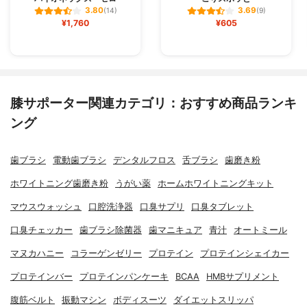
3.80
3.69
(14)
(9)
¥1,760
¥605
膝サポーター関連カテゴリ：おすすめ商品ランキ
ング
歯ブラシ
電動歯ブラシ
デンタルフロス
舌ブラシ
歯磨き粉
ホワイトニング歯磨き粉
うがい薬
ホームホワイトニングキット
マウスウォッシュ
口腔洗浄器
口臭サプリ
口臭タブレット
口臭チェッカー
歯ブラシ除菌器
歯マニキュア
青汁
オートミール
マヌカハニー
コラーゲンゼリー
プロテイン
プロテインシェイカー
プロテインバー
プロテインパンケーキ
BCAA
HMBサプリメント
腹筋ベルト
振動マシン
ボディスーツ
ダイエットスリッパ