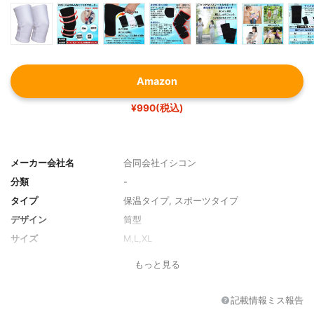
Amazon
¥990(税込)
メーカー会社名
合同会社イシコン
分類
-
タイプ
保温タイプ, スポーツタイプ
デザイン
筒型
サイズ
M,L,XL
重量
-
もっと見る
その他の特徴
-
記載情報ミス報告