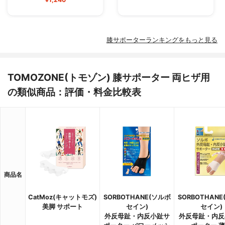
膝サポーターランキングをもっと見る
TOMOZONE(トモゾン) 膝サポーター 両ヒザ用
の類似商品：評価・料金比較表
商品名
CatMoz(キャットモズ)
SORBOTHANE(ソルボ
SORBOTHAN
美脚 サポート
セイン)
セイン)
外反母趾・内反小趾サ
外反母趾・内反