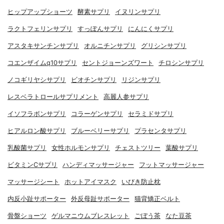
ヒップアップショーツ
酵素サプリ
イヌリンサプリ
ラクトフェリンサプリ
すっぽんサプリ
にんにくサプリ
アスタキサンチンサプリ
オルニチンサプリ
グリシンサプリ
コエンザイムq10サプリ
セントジョーンズワート
チロシンサプリ
ノコギリヤシサプリ
ビオチンサプリ
リジンサプリ
レスベラトロールサプリメント
高麗人参サプリ
イソフラボンサプリ
コラーゲンサプリ
セラミドサプリ
ヒアルロン酸サプリ
ブルーベリーサプリ
プラセンタサプリ
乳酸菌サプリ
女性ホルモンサプリ
チェストツリー
葉酸サプリ
ビタミンCサプリ
ハンディマッサージャー
フットマッサージャー
マッサージシート
ホットアイマスク
いびき防止枕
内反小趾サポーター
外反母趾サポーター
猫背矯正ベルト
骨盤ショーツ
ゲルマニウムブレスレット
ごぼう茶
なた豆茶