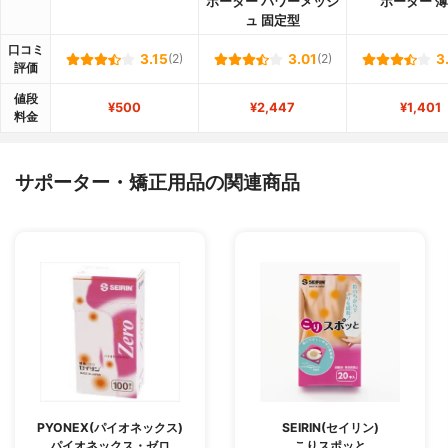
ポーター パワーメッシ
ポーター 
ュ 固定型
口コミ
3.15
(2)
3.01
(2)
3
評価
値段
¥500
¥2,447
¥1,401
料金
サポーター・矯正用品の関連商品
PYONEX(パイオネックス)
SEIRIN(セイリン)
パイオネックス・ゼロ
こりスポッと