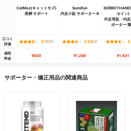
CatMoz(キャットモズ)
Sumifun
SORBOTHAN
美脚 サポート
内反小趾 サポーター B
セイン)
外反母趾・内反
ポーター 
口コミ
3.15
(2)
3.04
(2)
3
評価
値段
¥500
¥1,269
¥1,401
料金
サポーター・矯正用品の関連商品