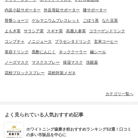
内反小趾サポーター
外反母趾サポーター
膝サポーター
骨盤ショーツ
ゲルマニウムブレスレット
ごぼう茶
なた豆茶
よもぎ茶
サラシア茶
スギナ茶
高麗人参茶
コラーゲンドリンク
コンブチャ
ノニジュース
プラセンタドリンク
玄米コーヒー
美容ドリンク
黒酢にんにく
ネッククーラー
鍼シール
ノーズマスク
マスクスプレー
保湿マスク
洗眼薬
花粉ブロックスプレー
花粉対策メガネ
カテゴリ一覧へ
よく見られている人気おすすめ記事
ホワイトニング歯磨き粉おすすめランキング52選！口コミ
の多い市販品を中心に