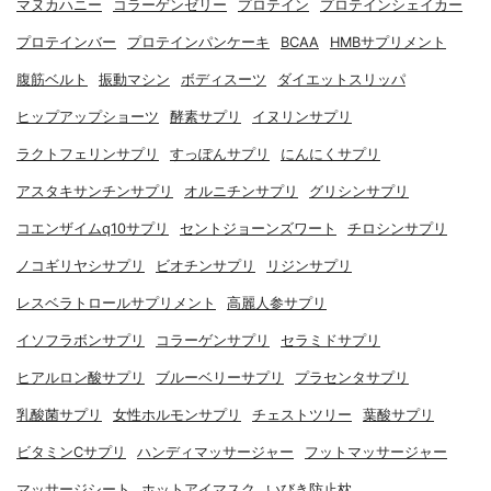
マヌカハニー
コラーゲンゼリー
プロテイン
プロテインシェイカー
プロテインバー
プロテインパンケーキ
BCAA
HMBサプリメント
腹筋ベルト
振動マシン
ボディスーツ
ダイエットスリッパ
ヒップアップショーツ
酵素サプリ
イヌリンサプリ
ラクトフェリンサプリ
すっぽんサプリ
にんにくサプリ
アスタキサンチンサプリ
オルニチンサプリ
グリシンサプリ
コエンザイムq10サプリ
セントジョーンズワート
チロシンサプリ
ノコギリヤシサプリ
ビオチンサプリ
リジンサプリ
レスベラトロールサプリメント
高麗人参サプリ
イソフラボンサプリ
コラーゲンサプリ
セラミドサプリ
ヒアルロン酸サプリ
ブルーベリーサプリ
プラセンタサプリ
乳酸菌サプリ
女性ホルモンサプリ
チェストツリー
葉酸サプリ
ビタミンCサプリ
ハンディマッサージャー
フットマッサージャー
マッサージシート
ホットアイマスク
いびき防止枕