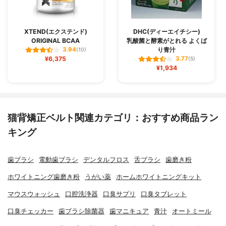
XTEND(エクステンド)
DHC(ディーエイチシー)
ORIGINAL BCAA
乳酸菌と酵素がとれる よくば
り青汁
3.94
(10)
¥6,375
3.77
(5)
¥1,934
猫背矯正ベルト関連カテゴリ：おすすめ商品ラン
キング
歯ブラシ
電動歯ブラシ
デンタルフロス
舌ブラシ
歯磨き粉
ホワイトニング歯磨き粉
うがい薬
ホームホワイトニングキット
マウスウォッシュ
口腔洗浄器
口臭サプリ
口臭タブレット
口臭チェッカー
歯ブラシ除菌器
歯マニキュア
青汁
オートミール