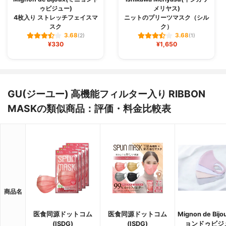
ゥビジュー)
メリヤス)
4枚入り ストレッチフェイスマ
ニットのプリーツマスク（シル
スク
ク）
3.68
3.68
(2)
(1)
¥330
¥1,650
GU(ジーユー) 高機能フィルター入り RIBBON
MASKの類似商品：評価・料金比較表
商品名
医食同源ドットコム
医食同源ドットコム
Mignon de Bij
(ISDG)
(ISDG)
ョンドゥビジ