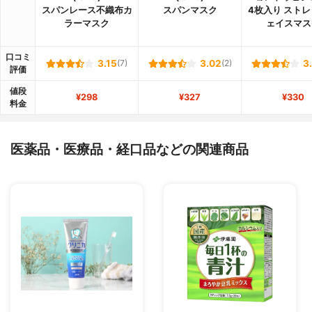
スパンレース不織布カ
スパンマスク
4枚入り スト
ラーマスク
ェイスマス
口コミ
3.15
(7)
3.02
(2)
3
評価
値段
¥298
¥327
¥330
料金
医薬品・医療品・経口品などの関連商品