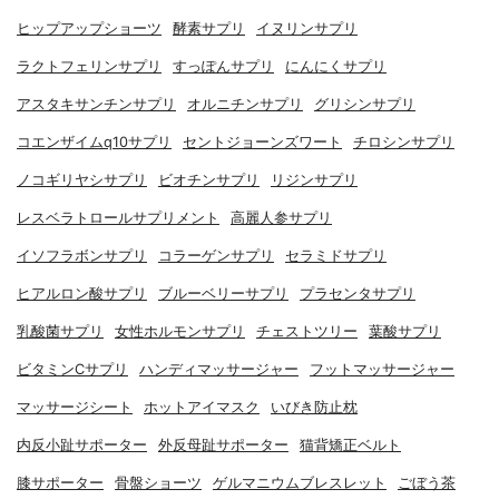
ヒップアップショーツ
酵素サプリ
イヌリンサプリ
ラクトフェリンサプリ
すっぽんサプリ
にんにくサプリ
アスタキサンチンサプリ
オルニチンサプリ
グリシンサプリ
コエンザイムq10サプリ
セントジョーンズワート
チロシンサプリ
ノコギリヤシサプリ
ビオチンサプリ
リジンサプリ
レスベラトロールサプリメント
高麗人参サプリ
イソフラボンサプリ
コラーゲンサプリ
セラミドサプリ
ヒアルロン酸サプリ
ブルーベリーサプリ
プラセンタサプリ
乳酸菌サプリ
女性ホルモンサプリ
チェストツリー
葉酸サプリ
ビタミンCサプリ
ハンディマッサージャー
フットマッサージャー
マッサージシート
ホットアイマスク
いびき防止枕
内反小趾サポーター
外反母趾サポーター
猫背矯正ベルト
膝サポーター
骨盤ショーツ
ゲルマニウムブレスレット
ごぼう茶