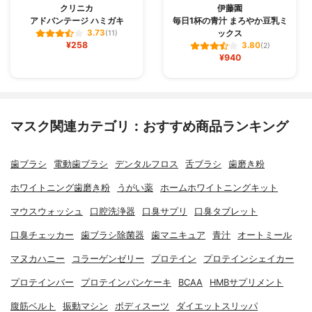
クリニカ
伊藤園
アドバンテージ ハミガキ
毎日1杯の青汁 まろやか豆乳ミ
ックス
3.73
(11)
¥258
3.80
(2)
¥940
マスク関連カテゴリ：おすすめ商品ランキング
歯ブラシ
電動歯ブラシ
デンタルフロス
舌ブラシ
歯磨き粉
ホワイトニング歯磨き粉
うがい薬
ホームホワイトニングキット
マウスウォッシュ
口腔洗浄器
口臭サプリ
口臭タブレット
口臭チェッカー
歯ブラシ除菌器
歯マニキュア
青汁
オートミール
マヌカハニー
コラーゲンゼリー
プロテイン
プロテインシェイカー
プロテインバー
プロテインパンケーキ
BCAA
HMBサプリメント
腹筋ベルト
振動マシン
ボディスーツ
ダイエットスリッパ