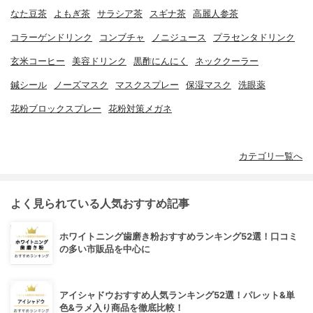
なた豆茶
よもぎ茶
サラシア茶
スギナ茶
高麗人参茶
コラーゲンドリンク
コンブチャ
ノニジュース
プラセンタドリンク
玄米コーヒー
美容ドリンク
黒酢にんにく
ネッククーラー
鍼シール
ノーズマスク
マスクスプレー
保湿マスク
洗眼薬
花粉ブロックスプレー
花粉対策メガネ
カテゴリ一覧へ
よく見られている人気おすすめ記事
ホワイトニング歯磨き粉おすすめランキング52選！口コミ
の多い市販品を中心に
アイシャドウおすすめ人気ランキング52選！パレット&単
色&ラメ入り商品を徹底比較！