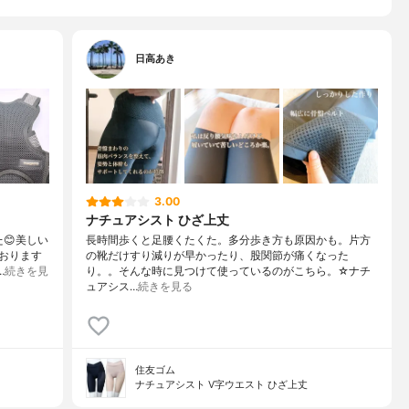
日高あき
3.00
ナチュアシスト ひざ上丈
た😊美しい
長時間歩くと足腰くたくた。多分歩き方も原因かも。片方
おります
の靴だけすり減りが早かったり、股関節が痛くなった
…
続きを見
り。。そんな時に見つけて使っているのがこちら。☆ナチ
ュアシス…
続きを見る
住友ゴム
ナチュアシスト V字ウエスト ひざ上丈