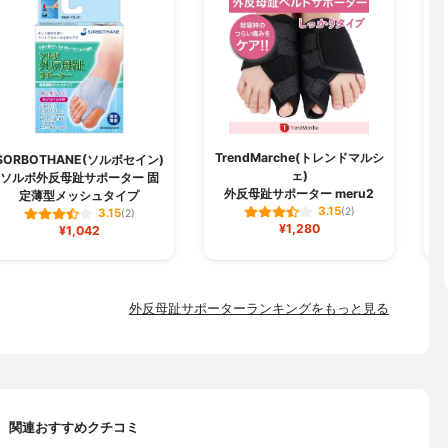
TrendMarche(トレンドマルシ
P
SORBOTHANE(ソルボセイン)
ェ)
ソルボ外反母趾サポーター 固
外反母趾サポーター meru2
定薄型メッシュタイプ
3.15
(2)
3.15
(2)
¥1,280
¥1,042
外反母趾サポーターランキングをもっと見る
関連おすすめクチコミ