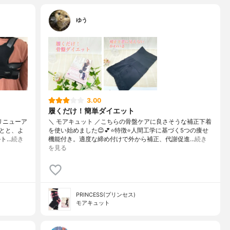
ゆう
3.00
履くだけ！簡単ダイエット
リニューア
＼ モアキュット ／こちらの骨盤ケアに良さそうな補正下着
とと、よ
を使い始めました😊💕⭐️特徴⭐️人間工学に基づく5つの痩せ
ト…
続き
機能付き。適度な締め付けで外から補正、代謝促進…
続き
を見る
PRINCESS(プリンセス)
モアキュット