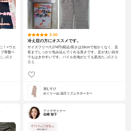
5.00
冷え症の方にオススメです。
！⭐️ウエ
サイズフリー/1,274円(税込)長さは28cmで短かくなく、足
イプ骨盤ベ
首までしっかり包み込んでくれる長さです。足が太い自分
に…
続き
でもはきやすいです。パイル生地がとても肌当た…
続きを
見る
湯むすび
めぐりーぬ 温圧リズムサポーター
…
アイデザイナー
佐崎 智子