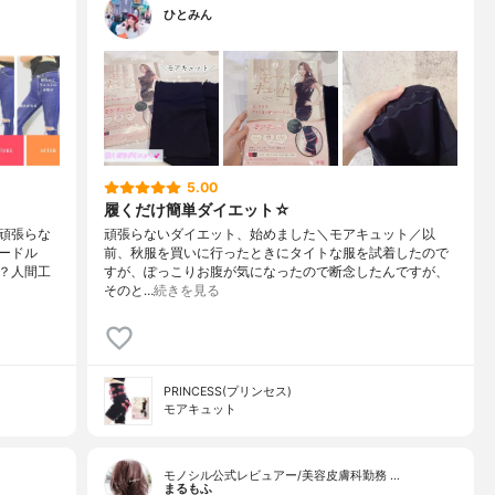
ひとみん
5.00
履くだけ簡単ダイエット☆
頑張らな
頑張らないダイエット、始めました＼モアキュット／以
ードル
前、秋服を買いに行ったときにタイトな服を試着したので
？人間工
すが、ぽっこりお腹が気になったので断念したんですが、
そのと…
続きを見る
PRINCESS(プリンセス)
モアキュット
モノシル公式レビュアー/美容皮膚科勤務 …
まるもふ