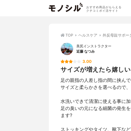
おすすめ商品がもらえる
クチコミポイ活サイト
TOP
ヘルスケア
外反母趾サポー
美尻インストラクター
近藤 なつみ
3.00
サイズが増えたら嬉しい
足の親指の人差し指の間に挟んで
サイズと柔らかさを選べるので、
水洗いできて清潔に使える事に加
足の臭いの元になる細菌の発生を
ます?
ストッキングやタイツ、靴下など