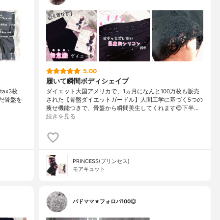
5.00
履いて瞬間ボディシェイプ
ax3枚
ダイエット大国アメリカで、1ヵ月になんと100万枚も販売
がんだ骨盤を
された【骨盤ダイエットガードル】人間工学に基づく5つの
痩せ機能つきで、骨盤から瞬間美生してくれます😊下半…
続きを見る
PRINCESS(プリンセス)
モアキュット
バドママ★フォロバ100◎