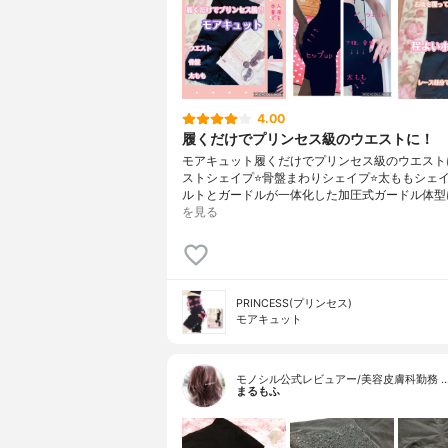
4.00
履くだけでプリンセス級のウエストに！
モアキュット履くだけでプリンセス級のウエストに
ストシェイプ⭐️骨盤まわりシェイプ⭐️太ももシェ
ルトとガードルが一体化した加圧式ガードル体型
を見る
PRINCESS(プリンセス)
モアキュット
モノシル公式レビュアー/美容皮膚科勤務 
まるもふ