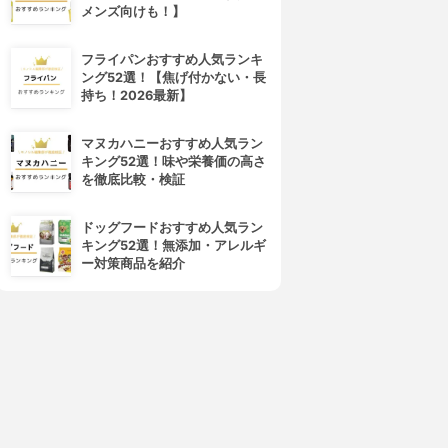
メンズ向けも！】
フライパンおすすめ人気ランキ
ング52選！【焦げ付かない・長
持ち！2026最新】
マヌカハニーおすすめ人気ラン
rojectID(プロジェクトアイデ
レッグニットクリス
キング52選！味や栄養価の高さ
ィー)
美求足
を徹底比較・検証
足先サポーター
3.15
(2)
3.15
(2)
¥2,190
ドッグフードおすすめ人気ラン
¥2,200
キング52選！無添加・アレルギ
ー対策商品を紹介