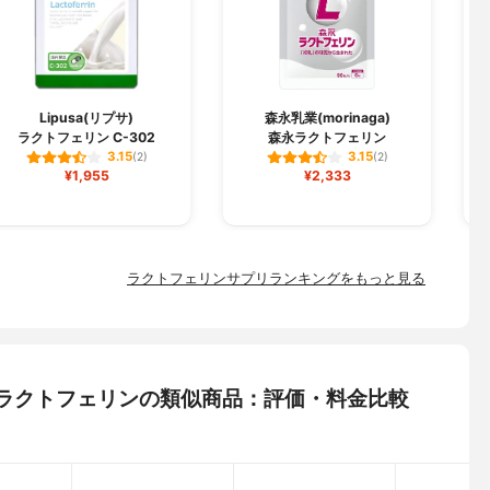
J
Lipusa(リプサ)
森永乳業(morinaga)
ラクトフェリン C-302
森永ラクトフェリン
3.15
3.15
(2)
(2)
¥1,955
¥2,333
ラクトフェリンサプリランキングをもっと見る
 アポラクトフェリンの類似商品：評価・料金比較