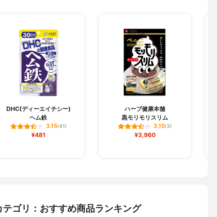
DHC(ディーエイチシー)
ハーブ健康本舗
ヘム鉄
黒モリモリスリム
3.15
3.15
(41)
(3)
¥481
¥3,960
カテゴリ：おすすめ商品ランキング