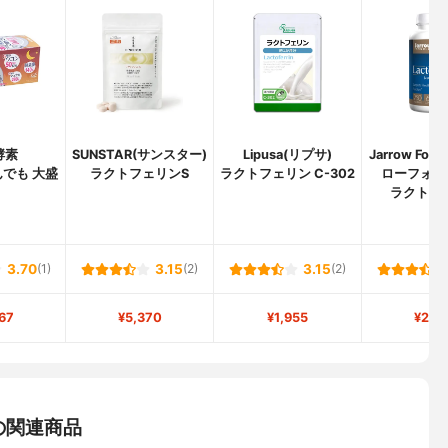
酵素
SUNSTAR(サンスター)
Lipusa(リプサ)
Jarrow For
でも 大盛
ラクトフェリンS
ラクトフェリン C-302
ローフォー
ラクトフ
3.70
(1)
3.15
(2)
3.15
(2)
67
¥5,370
¥1,955
¥2,8
の関連商品