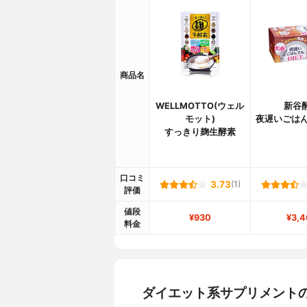
商品名
WELLMOTTO(ウェル
新谷
モット)
夜遅いごはん
すっきり麹生酵素
口コミ
3.73
(1)
評価
値段
¥930
¥3,4
料金
ダイエット系サプリメント