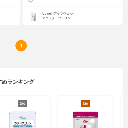
Upwell(アップウェル)
アポラクトフェリン
1
すめランキング
2位
3位