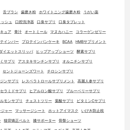
舌ブラシ
歯磨き粉
ホワイトニング歯磨き粉
うがい薬
ォッシュ
口腔洗浄器
口臭サプリ
口臭タブレット
キュア
青汁
オートミール
マヌカハニー
コラーゲンゼリー
テインバー
プロテインパンケーキ
BCAA
HMBサプリメント
ダイエットスリッパ
ヒップアップショーツ
酵素サプリ
くサプリ
アスタキサンチンサプリ
オルニチンサプリ
セントジョーンズワート
チロシンサプリ
ジンサプリ
レスベラトロールサプリメント
高麗人参サプリ
セラミドサプリ
ヒアルロン酸サプリ
ブルーベリーサプリ
ルモンサプリ
チェストツリー
葉酸サプリ
ビタミンCサプリ
ージャー
マッサージシート
ホットアイマスク
いびき防止枕
ー
猫背矯正ベルト
膝サポーター
骨盤ショーツ