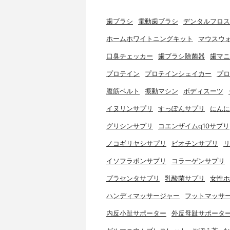
歯ブラシ
電動歯ブラシ
デンタルフロス
ホームホワイトニングキット
マウスウ
口臭チェッカー
歯ブラシ除菌器
歯マニ
プロテイン
プロテインシェイカー
プロ
腹筋ベルト
振動マシン
ボディスーツ
イヌリンサプリ
すっぽんサプリ
にんに
グリシンサプリ
コエンザイムq10サプリ
ノコギリヤシサプリ
ビオチンサプリ
リ
イソフラボンサプリ
コラーゲンサプリ
プラセンタサプリ
乳酸菌サプリ
女性ホ
ハンディマッサージャー
フットマッサ
内反小趾サポーター
外反母趾サポータ