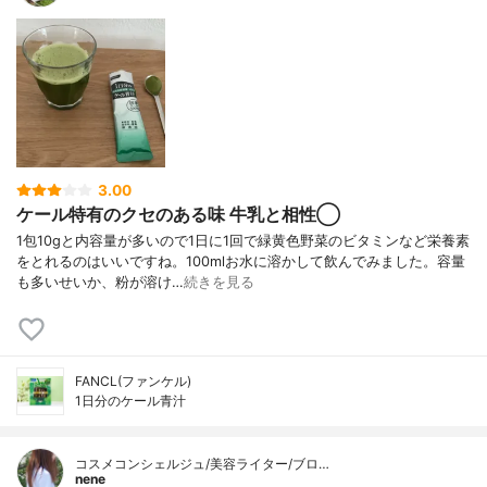
3.00
ケール特有のクセのある味 牛乳と相性◯
1包10gと内容量が多いので1日に1回で緑黄色野菜のビタミンなど栄養素
をとれるのはいいですね。100mlお水に溶かして飲んでみました。容量
も多いせいか、粉が溶け…
続きを見る
FANCL(ファンケル)
1日分のケール青汁
コスメコンシェルジュ/美容ライター/ブロ…
nene