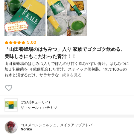
5.00
「山田養蜂場のはちみつ」入り 家族でゴクゴク飲める、
美味しさにもこだわった青汁！！
山田養蜂場のはちみつ入りでほんのり甘く飲みやすい青汁。はちみつに
加え乳酸菌を ４億個配合した青汁。スティック個包装。1包で100㏄の
お水と混ぜるだけ。サラサラな…
続きを見る
Q’SAI(キューサイ)
ザ・ケール + ハチミツ
コスメコンシェルジュ、メイクアップアドバ…
Noriko