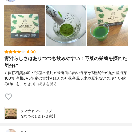
4.00
青汁らしさはありつつも飲みやすい！野菜の栄養を摂れた
気分に
✔︎保存料無添加・砂糖不使用✔︎栄養価の高い野菜を7種配合✔︎九州産野菜
100％ 有機JAS認定の青汁✔︎ほんのり抹茶風味水や豆乳などの冷たい飲
み物にも、かき混…
続きを見る
タマチャンショップ
ななつのしあわせ青汁