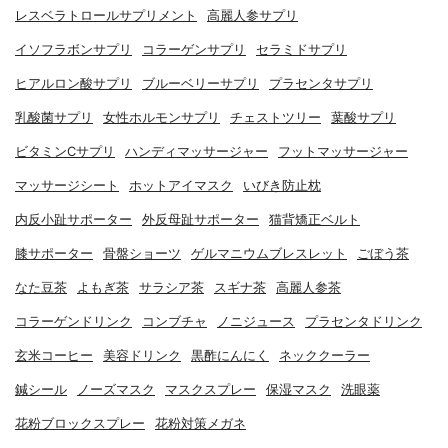
レスベラトロールサプリメント
高麗人参サプリ
イソフラボンサプリ
コラーゲンサプリ
セラミドサプリ
ヒアルロン酸サプリ
ブルーベリーサプリ
プラセンタサプリ
乳酸菌サプリ
女性ホルモンサプリ
チェストツリー
葉酸サプリ
ビタミンCサプリ
ハンディマッサージャー
フットマッサージャー
マッサージシート
ホットアイマスク
いびき防止枕
内反小趾サポーター
外反母趾サポーター
猫背矯正ベルト
膝サポーター
骨盤ショーツ
ゲルマニウムブレスレット
ごぼう茶
なた豆茶
よもぎ茶
サラシア茶
スギナ茶
高麗人参茶
コラーゲンドリンク
コンブチャ
ノニジュース
プラセンタドリンク
玄米コーヒー
美容ドリンク
黒酢にんにく
ネッククーラー
鍼シール
ノーズマスク
マスクスプレー
保湿マスク
洗眼薬
花粉ブロックスプレー
花粉対策メガネ