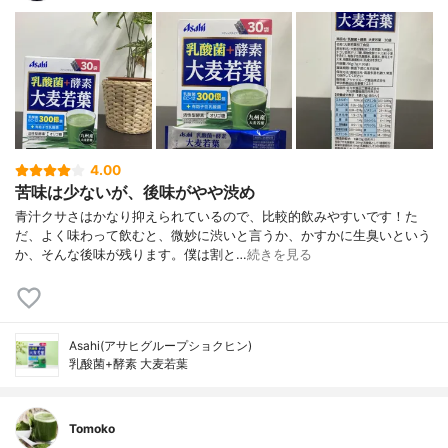
4.00
苦味は少ないが、後味がやや渋め
青汁クサさはかなり抑えられているので、比較的飲みやすいです！た
だ、よく味わって飲むと、微妙に渋いと言うか、かすかに生臭いという
か、そんな後味が残ります。僕は割と…
続きを見る
Asahi(アサヒグループショクヒン)
乳酸菌+酵素 大麦若葉
Tomoko