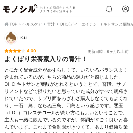
おすすめ商品がもらえる
クチコミポイ活サイト
TOP
ヘルスケア
青汁
DHC(ディーエイチシー) キトサンと葉
K.U
4.00
更新日時：6ヶ月以上前
よくばり栄養素入りの青汁！
とにかく配合成分がめずらしくて、いろいろバランスよく
含まれているのがこちらの商品の魅力だと感じました。
DHC キトサンと葉酸がとれるということで、普段、サプ
リメントなどで摂りたいと思っていた成分がすべて網羅さ
れていたので、サプリ面をわざわざ購入しなくてもよくな
り、一石二鳥、ならぬ三鳥、四鳥という感じです。悪玉
（LDL）コレステロールが高い方にもよいということで、
主人も一緒に飲んでいるのですが、体調がすごく良いと喜
んでいます。これまで食制限がきつくて、あまり健康対策