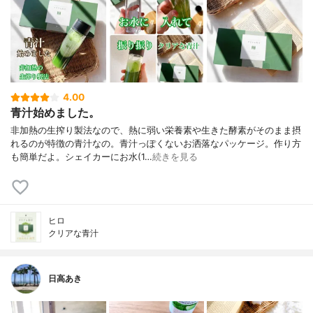
4.00
青汁始めました。
非加熱の生搾り製法なので、熱に弱い栄養素や生きた酵素がそのまま摂
れるのが特徴の青汁なの。青汁っぽくないお洒落なパッケージ。作り方
も簡単だよ。シェイカーにお水(1…
続きを見る
ヒロ
クリアな青汁
日高あき