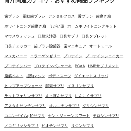
青汁関連カテゴリ：おすすめ商品ランキング
歯ブラシ
電動歯ブラシ
デンタルフロス
舌ブラシ
歯磨き粉
ホワイトニング歯磨き粉
うがい薬
ホームホワイトニングキット
マウスウォッシュ
口腔洗浄器
口臭サプリ
口臭タブレット
口臭チェッカー
歯ブラシ除菌器
歯マニキュア
オートミール
マヌカハニー
コラーゲンゼリー
プロテイン
プロテインシェイカー
プロテインバー
プロテインパンケーキ
BCAA
HMBサプリメント
腹筋ベルト
振動マシン
ボディスーツ
ダイエットスリッパ
ヒップアップショーツ
酵素サプリ
イヌリンサプリ
ラクトフェリンサプリ
すっぽんサプリ
にんにくサプリ
アスタキサンチンサプリ
オルニチンサプリ
グリシンサプリ
コエンザイムq10サプリ
セントジョーンズワート
チロシンサプリ
ノコギリヤシサプリ
ビオチンサプリ
リジンサプリ