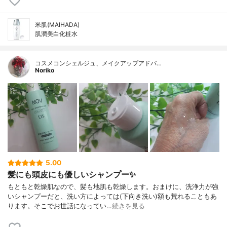
米肌(MAIHADA)
肌潤美白化粧水
コスメコンシェルジュ、メイクアップアドバ…
Noriko
5.00
髪にも頭皮にも優しいシャンプー✨
もともと乾燥肌なので、髪も地肌も乾燥します。おまけに、洗浄力が強
いシャンプーだと、洗い方によっては(下向き洗い)額も荒れることもあ
ります。そこでお世話になってい…
続きを見る