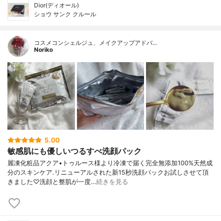
Dior(ディオール)
ショウ サンク クルール
コスメコンシェルジュ、メイクアップアドバ…
Noriko
5.00
敏感肌にも優しいつるすべ洗顔パック
麗凍化粧品アクア•トゥルース様より冷凍で届く完全無添加100%天然成
分のスキンケア.リニューアルされた新15秒洗顔パックお試しさせて頂
きました♡洗顔と整肌が一度…
続きを見る