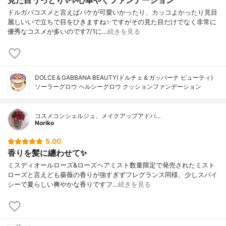
見た目うっとり✨✨心華やぐファンデーション
ドルガバコスメと言えばパケが可愛いかったり、カッコよかったり見目
麗しいいで立ちで目をひきますね✨ですがその見た目だけでなく非常に
優秀なコスメが多いのです7/1に…
続きを見る
DOLCE＆GABBANA BEAUTY(ドルチェ＆ガッバーナ ビューティ)
ソーラーグロウ ヘルシーグロウ クッションファンデーション
コスメコンシェルジュ、メイクアップアドバ…
Noriko
5.00
香りを髪に纏わせて✨
ミスディオールローズ&ローズヘアミスト数量限定で発売されたミスト
ローズと言えども薔薇の香りが強すぎずフレグランス同様、少しスパイ
シーで夏らしい爽やかな香りですフ…
続きを見る