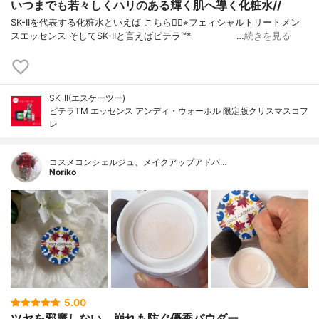
いつまでも若々しくハリのある輝く肌へ導く化粧水//
SK-IIを代表する化粧水といえば こちら💁‍♀️⭐︎フェィシャルトリートメン
スエッセンス そしてSK-IIと言えばピテラ™️* …
続きを見る
SK-II(エスケーツー)
ピテラTM エッセンス アンディ・ウォーホル 限定版クリスマスコフ
レ
コスメコンシェルジュ、メイクアップアドバ…
Noriko
5.00
ツヤを邪魔しない。崩れも防ぐ優秀パウダー