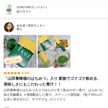
SUNSTAR(サンスター)
緑でサラナ
会社員 / 美容モニター
みこ
5.00
「山田養蜂場のはちみつ」入り 家族でゴクゴク飲める、
美味しさにもこだわった青汁！！
山田養蜂場のはちみつ入りでほんのり甘く飲みやすい青汁。はちみつに
加え乳酸菌を ４億個配合した青汁。スティック個包装。1包で100㏄の
お水と混ぜるだけ。サラサラな…
続きを見る