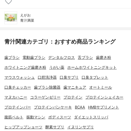
えがお
青汁満菜
青汁関連カテゴリ：おすすめ商品ランキング
歯ブラシ
電動歯ブラシ
デンタルフロス
舌ブラシ
歯磨き粉
ホワイトニング歯磨き粉
うがい薬
ホームホワイトニングキット
マウスウォッシュ
口腔洗浄器
口臭サプリ
口臭タブレット
口臭チェッカー
歯ブラシ除菌器
歯マニキュア
オートミール
マヌカハニー
コラーゲンゼリー
プロテイン
プロテインシェイカー
プロテインバー
プロテインパンケーキ
BCAA
HMBサプリメント
腹筋ベルト
振動マシン
ボディスーツ
ダイエットスリッパ
ヒップアップショーツ
酵素サプリ
イヌリンサプリ