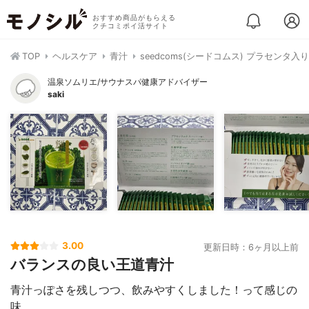
おすすめ商品がもらえる
クチコミポイ活サイト
TOP
ヘルスケア
青汁
seedcoms(シードコムス) プラセンタ
温泉ソムリエ/サウナスパ健康アドバイザー
saki
3.00
更新日時：6ヶ月以上前
バランスの良い王道青汁
青汁っぽさを残しつつ、飲みやすくしました！って感じの
味