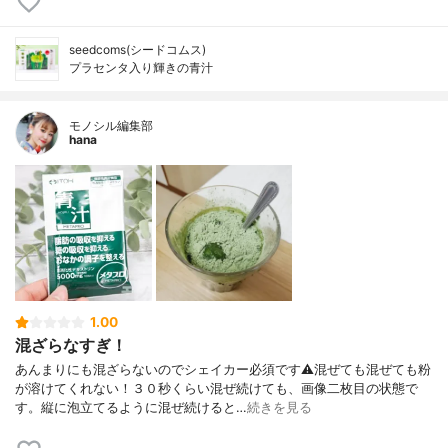
seedcoms(シードコムス)
プラセンタ入り輝きの青汁
モノシル編集部
hana
1.00
混ざらなすぎ！
あんまりにも混ざらないのでシェイカー必須です⚠混ぜても混ぜても粉
が溶けてくれない！３０秒くらい混ぜ続けても、画像二枚目の状態で
す。縦に泡立てるように混ぜ続けると…
続きを見る