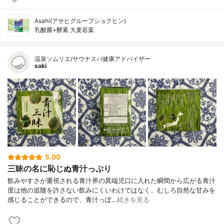
Asahi(アサヒグループショクヒン)
乳酸菌+酵素 大麦若葉
温泉ソムリエ/サウナスパ健康アドバイザー
saki
5.00
三昧の名に恥じぬ青汁っぷり
飲みやすさが重視される青汁界の異端児口に入れた瞬間から広がる青汁
度は他の追随を許さない飲みにくいわけではなく、むしろ自然な甘みを
感じることができるので、青汁っぽ…
続きを見る