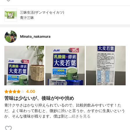
三昧生活(ザンマイセイカツ)
青汁三昧
Minato_nakamura
4.00
苦味は少ないが、後味がやや渋め
青汁クサさはかなり抑えられているので、比較的飲みやすいです！た
だ、よく味わって飲むと、微妙に渋いと言うか、かすかに生臭いという
か、そんな後味が残ります。僕は割と…
続きを見る