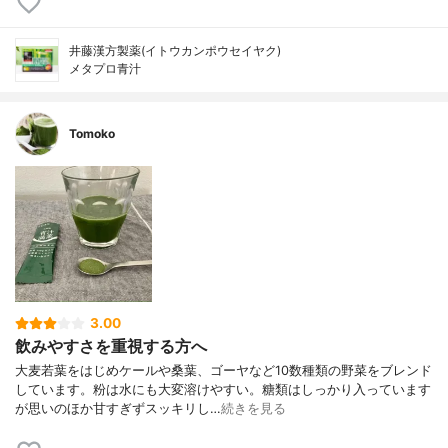
井藤漢方製薬(イトウカンポウセイヤク)
メタプロ青汁
Tomoko
3.00
飲みやすさを重視する方へ
大麦若葉をはじめケールや桑葉、ゴーヤなど10数種類の野菜をブレンド
しています。粉は水にも大変溶けやすい。糖類はしっかり入っています
が思いのほか甘すぎずスッキリし…
続きを見る