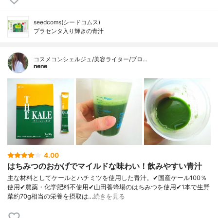
seedcoms(シードコムス)
プラセンタ入り輝きの青汁
コスメコンシェルジュ/美容ライター/ブロ…
nene
4.00
はちみつのおかげでマイルドな味わい！飲みやすい青汁
主な材料としてケールとハチミツを使用した青汁。✔国産ケール100％
使用✔農薬・化学肥料不使用✔山田養蜂場のはちみつを使用✔1本で生野
菜約70g相当の栄養を摂取は…
続きを見る