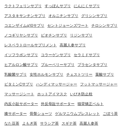
ラクトフェリンサプリ
すっぽんサプリ
にんにくサプリ
アスタキサンチンサプリ
オルニチンサプリ
グリシンサプリ
コエンザイムq10サプリ
セントジョーンズワート
チロシンサプリ
ノコギリヤシサプリ
ビオチンサプリ
リジンサプリ
レスベラトロールサプリメント
高麗人参サプリ
イソフラボンサプリ
コラーゲンサプリ
セラミドサプリ
ヒアルロン酸サプリ
ブルーベリーサプリ
プラセンタサプリ
乳酸菌サプリ
女性ホルモンサプリ
チェストツリー
葉酸サプリ
ビタミンCサプリ
ハンディマッサージャー
フットマッサージャー
マッサージシート
ホットアイマスク
いびき防止枕
内反小趾サポーター
外反母趾サポーター
猫背矯正ベルト
膝サポーター
骨盤ショーツ
ゲルマニウムブレスレット
ごぼう茶
なた豆茶
よもぎ茶
サラシア茶
スギナ茶
高麗人参茶