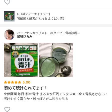
DHC(ディーエイチシー)
乳酸菌と酵素がとれる よくばり青汁
パーソナルカラリスト、顔タイプ、骨格診断…
國唯ひろみ
5.00
初めて続けられてます！
☆伊藤園 毎日1杯の青汁 まろやか豆乳ミックス☆・全く青臭さがない・
溶けやすく滑らか・粉っぽさが…
続きを見る