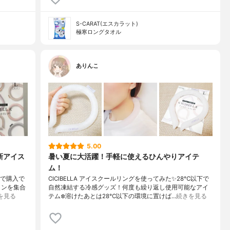
S-CARAT(エスカラット)
極寒ロングタオル
ありんこ
5.00
新アイス
暑い夏に大活躍！手軽に使えるひんやりアイテ
ム！
場で購入で
CICIBELLA アイスクールリングを使ってみた✨28℃以下で
ョンを集合
自然凍結する冷感グッズ！何度も繰り返し使用可能なアイ
を見る
テム❄️溶けたあとは28℃以下の環境に置けば…
続きを見る