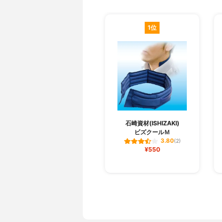
1位
石崎資材(ISHIZAKI)
ビズクールＭ
3.80
(2)
¥550