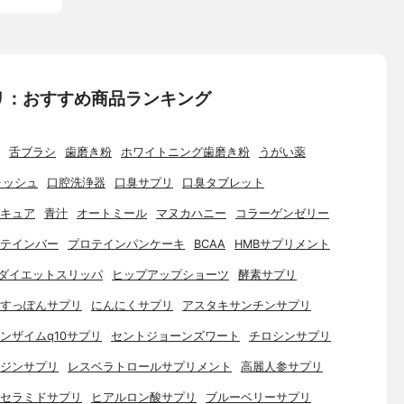
リ：おすすめ商品ランキング
舌ブラシ
歯磨き粉
ホワイトニング歯磨き粉
うがい薬
ォッシュ
口腔洗浄器
口臭サプリ
口臭タブレット
キュア
青汁
オートミール
マヌカハニー
コラーゲンゼリー
テインバー
プロテインパンケーキ
BCAA
HMBサプリメント
ダイエットスリッパ
ヒップアップショーツ
酵素サプリ
すっぽんサプリ
にんにくサプリ
アスタキサンチンサプリ
ンザイムq10サプリ
セントジョーンズワート
チロシンサプリ
ジンサプリ
レスベラトロールサプリメント
高麗人参サプリ
セラミドサプリ
ヒアルロン酸サプリ
ブルーベリーサプリ