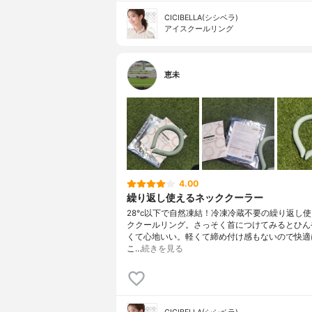
CICIBELLA(シシベラ)
アイスクールリング
恵未
4.00
繰り返し使えるネッククーラー
28°c以下で自然凍結！冷凍冷蔵不要の繰り返し
ククールリング。さっそく首につけてみるとひん
くて心地いい。軽くて締め付け感もないので快適
こ…
続きを見る