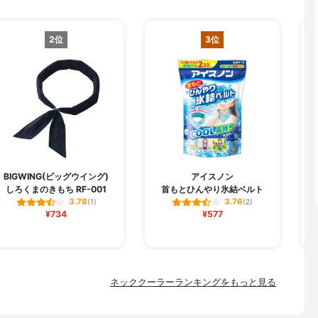
2位
3位
BIGWING(ビッグウイング)
アイスノン
しろくまのきもち RF-001
首もとひんやり氷結ベルト
3.78
3.76
(1)
(2)
¥734
¥577
ネッククーラーランキングをもっと見る