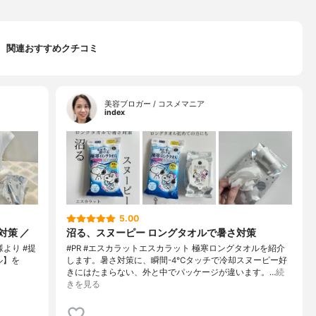
関連おすすめクチコミ
美容ブロガー / コスメマニア
index
5.00
対策 ／
沼る、スヌーピー ロングタオルで暑さ対策
l 様より #提
#PR #エスカラットエスカラット 極寒ロングタオルを紹介
ル】を
します。暑さ対策に、瞬間-4℃タッチで冷却スヌーピー好
きにはたまらない、外と中でパッケージが違います。…
続
きを見る