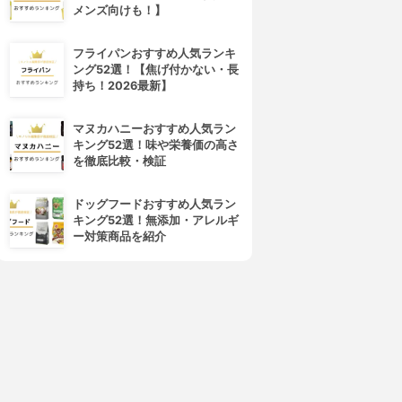
メンズ向けも！】
4位
5位
フライパンおすすめ人気ランキ
ング52選！【焦げ付かない・長
持ち！2026最新】
マヌカハニーおすすめ人気ラン
キング52選！味や栄養価の高さ
を徹底比較・検証
ドッグフードおすすめ人気ラン
キング52選！無添加・アレルギ
大作商事
アイスノン
ー対策商品を紹介
マジクール MCFT6-NBR
首用アイスノン パイル地カバ
ー付き QZg7080645
3.74
(2)
¥788
3.73
(1)
¥2,580