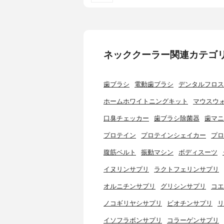
ネッククーラー関連カテゴ
歯ブラシ
電動歯ブラシ
デンタルフロス
ホームホワイトニングキット
マウスウ
口臭チェッカー
歯ブラシ除菌器
歯マニ
プロテイン
プロテインシェイカー
プロ
腹筋ベルト
振動マシン
ボディスーツ
イヌリンサプリ
ラクトフェリンサプリ
オルニチンサプリ
グリシンサプリ
コエ
ノコギリヤシサプリ
ビオチンサプリ
リ
イソフラボンサプリ
コラーゲンサプリ