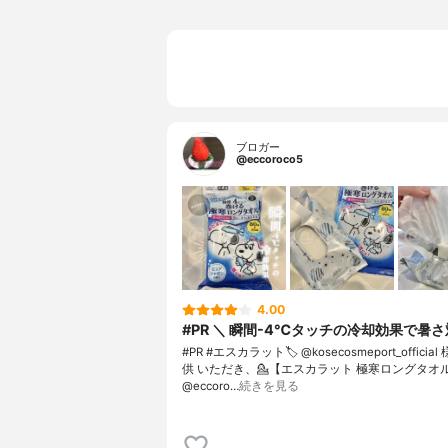
ブロガー
@eccoroco5
4.00
#PR ＼ 瞬間-4℃タッチの冷却効果で暑さ
#PR #エスカラット⁡⁡🏷️ @kosecosmeport_officia
供 いただき、⁡💁【エスカラット 極寒ロングタオ
@eccoro…
続きを見る