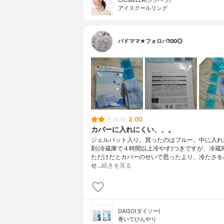
CICIBELLA(シシベラ)
アイスクールリング
バドママ★フォロバ100◎
2.00
カバーに入れにくい、、。
ジェルパット入り。買ったのはブルー。中に入れ
剤(冷蔵庫で４時間以上冷やす)つきですが、冷蔵
ただけだとカバーのせいで思ったより、冷たさを
せ…
続きを見る
DAISO(ダイソー)
巻いてひんやり