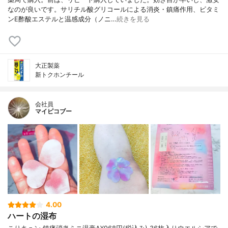
なのが良いです。サリチル酸グリコールによる消炎・鎮痛作用、ビタミ
ンE酢酸エステルと温感成分（ノニ…
続きを見る
大正製薬
新トクホンチール
会社員
マイピコブー
4.00
ハートの湿布