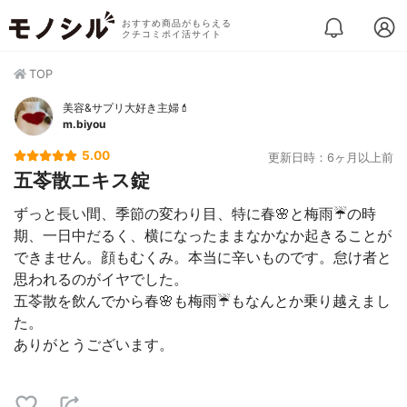
おすすめ商品がもらえる
クチコミポイ活サイト
TOP
美容&サプリ大好き主婦💄
m.biyou
5.00
更新日時：6ヶ月以上前
五苓散エキス錠
ずっと長い間、季節の変わり目、特に春🌸と梅雨☔️の時
期、一日中だるく、横になったままなかなか起きることが
できません。顔もむくみ。本当に辛いものです。怠け者と
思われるのがイヤでした。
五苓散を飲んでから春🌸も梅雨☔️もなんとか乗り越えまし
た。
ありがとうございます。