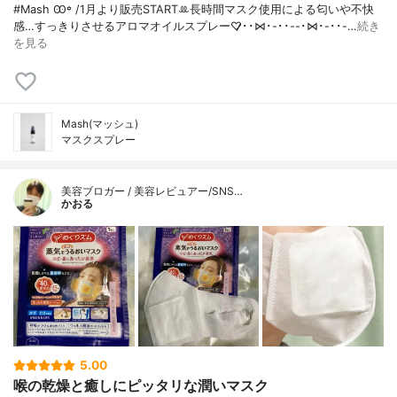
#Mash Ꙭ꙳ / 1月より販売STARTꔛ‬長時間マスク使用による匂いや不快
感…すっきりさせるアロマオイルスプレー♡̷̷･･⋈･-･･--･⋈･-･･-…
続き
を見る
Mash(マッシュ)
マスクスプレー
美容ブロガー / 美容レビュアー/SNS…
かおる
5.00
喉の乾燥と癒しにピッタリな潤いマスク