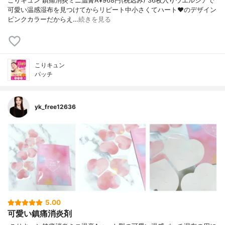
こりキュン 鎮痛消炎ミニ温膏A¥968円(税込み) 36枚入りウエルシアで
可愛い温感湿布を見つけてからリピート中小さくてハート♥️のデザイン
ピンクカラーだからえ…
続きを見る
こりキュン
パッチ
yk_free12636
5.00
可愛い鎮痛消炎剤