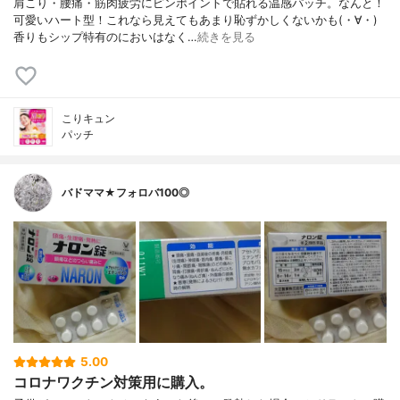
肩こり・腰痛・筋肉疲労にピンポイントで貼れる温感パッチ。なんと！
可愛いハート型！これなら見えてもあまり恥ずかしくないかも(・∀・)
香りもシップ特有のにおいはなく…
続きを見る
こりキュン
パッチ
バドママ★フォロバ100◎
5.00
コロナワクチン対策用に購入。