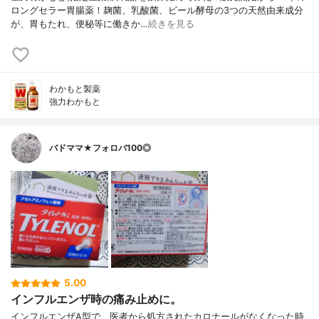
ロングセラー胃腸薬！麹菌、乳酸菌、ビール酵母の3つの天然由来成分
が、胃もたれ、便秘等に働きか…
続きを見る
わかもと製薬
強力わかもと
バドママ★フォロバ100◎
5.00
インフルエンザ時の痛み止めに。
インフルエンザA型で、医者から処方されたカロナールがなくなった時