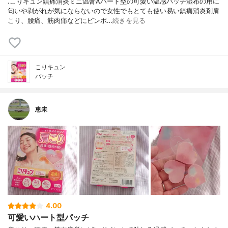
.こりキュン鎮痛消炎ミニ温膏Aハート型の可愛い温感パッチ湿布の用に
匂いや剥がれが気にならないので女性でもとても使い易い鎮痛消炎剤肩
こり、腰痛、筋肉痛などにピンポ…
続きを見る
こりキュン
パッチ
恵未
4.00
可愛いハート型パッチ