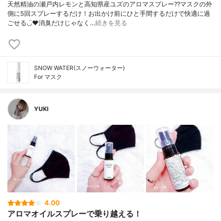
天然精油の瀬戸内レモンと高知県産ユズのアロマスプレー??マスクの外
側に5回スプレーするだけ！お出かけ前にひと手間するだけで快適に過
ごせる◡̈♥︎消臭だけじゃなく…
続きを見る
SNOW WATER(スノーウォーター)
For マスク
YUKI
4.00
アロマオイルスプレーで乗り越える！