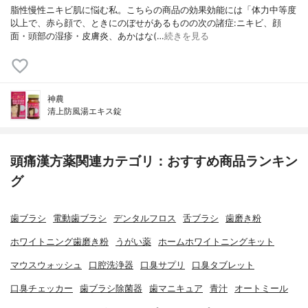
脂性慢性ニキビ肌に悩む私。こちらの商品の効果効能には「体力中等度
以上で、赤ら顔で、ときにのぼせがあるものの次の諸症:ニキビ、顔
面・頭部の湿疹・皮膚炎、あかはな(…
続きを見る
神農
清上防風湯エキス錠
頭痛漢方薬関連カテゴリ：おすすめ商品ランキン
グ
歯ブラシ
電動歯ブラシ
デンタルフロス
舌ブラシ
歯磨き粉
ホワイトニング歯磨き粉
うがい薬
ホームホワイトニングキット
マウスウォッシュ
口腔洗浄器
口臭サプリ
口臭タブレット
口臭チェッカー
歯ブラシ除菌器
歯マニキュア
青汁
オートミール