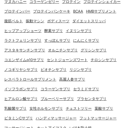
マヌカハニー
コラーゲンゼリー
プロテイン
プロテインシェイカー
プロテインバー
プロテインパンケーキ
BCAA
HMBサプリメント
腹筋ベルト
振動マシン
ボディスーツ
ダイエットスリッパ
ヒップアップショーツ
酵素サプリ
イヌリンサプリ
ラクトフェリンサプリ
すっぽんサプリ
にんにくサプリ
アスタキサンチンサプリ
オルニチンサプリ
グリシンサプリ
コエンザイムq10サプリ
セントジョーンズワート
チロシンサプリ
ノコギリヤシサプリ
ビオチンサプリ
リジンサプリ
レスベラトロールサプリメント
高麗人参サプリ
イソフラボンサプリ
コラーゲンサプリ
セラミドサプリ
ヒアルロン酸サプリ
ブルーベリーサプリ
プラセンタサプリ
乳酸菌サプリ
女性ホルモンサプリ
チェストツリー
葉酸サプリ
ビタミンCサプリ
ハンディマッサージャー
フットマッサージャー
マッサージシート
ホットアイマスク
いびき防止枕