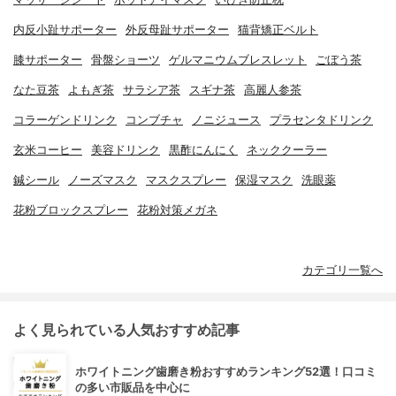
内反小趾サポーター
外反母趾サポーター
猫背矯正ベルト
膝サポーター
骨盤ショーツ
ゲルマニウムブレスレット
ごぼう茶
なた豆茶
よもぎ茶
サラシア茶
スギナ茶
高麗人参茶
コラーゲンドリンク
コンブチャ
ノニジュース
プラセンタドリンク
玄米コーヒー
美容ドリンク
黒酢にんにく
ネッククーラー
鍼シール
ノーズマスク
マスクスプレー
保湿マスク
洗眼薬
花粉ブロックスプレー
花粉対策メガネ
カテゴリ一覧へ
よく見られている人気おすすめ記事
ホワイトニング歯磨き粉おすすめランキング52選！口コミ
の多い市販品を中心に