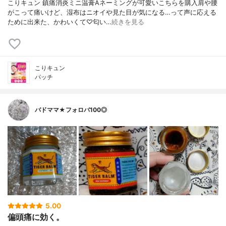
こりキュン 鎮痛消炎ミニ温膏Aネーミングが可愛いこちらを購入肩や腰
がこって痛いけど、湿布はニオイや見た目が気になる…って声に応える
ために出来た、かわいくて♡匂い…
続きを見る
こりキュン
パッチ
バドママ★フォロバ100◎
5.00
偏頭痛に効く。