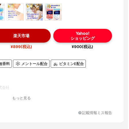
Yahoo!
楽天市場
ショッピング
¥899(税込)
¥900(税込)
無香料
メントール配合
ビタミンE配合
式会社
もっと見る
記載情報ミス報告