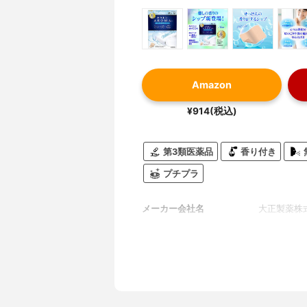
Amazon
¥914(税込)
第3類医薬品
香り付き
プチプラ
メーカー会社名
大正製薬株