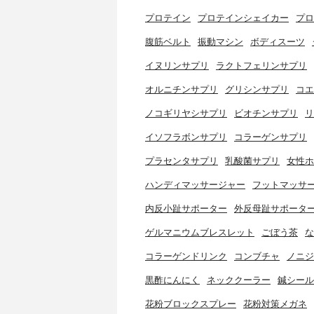
プロテイン
プロテインシェイカー
プロ
腹筋ベルト
振動マシン
ボディスーツ
イヌリンサプリ
ラクトフェリンサプリ
オルニチンサプリ
グリシンサプリ
コエ
ノコギリヤシサプリ
ビオチンサプリ
リ
イソフラボンサプリ
コラーゲンサプリ
プラセンタサプリ
乳酸菌サプリ
女性ホ
ハンディマッサージャー
フットマッサ
内反小趾サポーター
外反母趾サポータ
ゲルマニウムブレスレット
ごぼう茶
な
コラーゲンドリンク
コンブチャ
ノニジ
黒酢にんにく
ネッククーラー
鍼シール
花粉ブロックスプレー
花粉対策メガネ