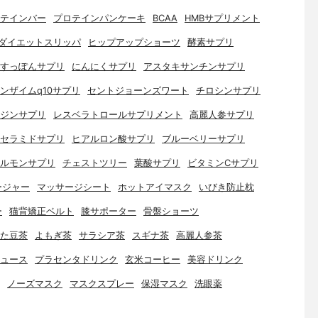
テインバー
プロテインパンケーキ
BCAA
HMBサプリメント
ダイエットスリッパ
ヒップアップショーツ
酵素サプリ
すっぽんサプリ
にんにくサプリ
アスタキサンチンサプリ
ンザイムq10サプリ
セントジョーンズワート
チロシンサプリ
ジンサプリ
レスベラトロールサプリメント
高麗人参サプリ
セラミドサプリ
ヒアルロン酸サプリ
ブルーベリーサプリ
ルモンサプリ
チェストツリー
葉酸サプリ
ビタミンCサプリ
ージャー
マッサージシート
ホットアイマスク
いびき防止枕
ー
猫背矯正ベルト
膝サポーター
骨盤ショーツ
た豆茶
よもぎ茶
サラシア茶
スギナ茶
高麗人参茶
ュース
プラセンタドリンク
玄米コーヒー
美容ドリンク
ノーズマスク
マスクスプレー
保湿マスク
洗眼薬