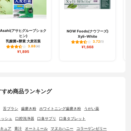
Asahi(アサヒグループショク
NOW Foods(ナウフーズ)
ヒン)
Xyli−White
乳酸菌+酵素 大麦若葉
3.72
(1)
3.88
(4)
¥1,668
¥1,895
すすめ商品ランキング
舌ブラシ
歯磨き粉
ホワイトニング歯磨き粉
うがい薬
ォッシュ
口腔洗浄器
口臭サプリ
口臭タブレット
キュア
青汁
オートミール
マヌカハニー
コラーゲンゼリー