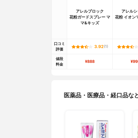
アレルブロック
アレルシ
花粉ガードスプレー マ
花粉 イオン
マ&キッズ
口コミ
3.92
(1)
評価
値段
¥888
¥99
料金
医薬品・医療品・経口品な