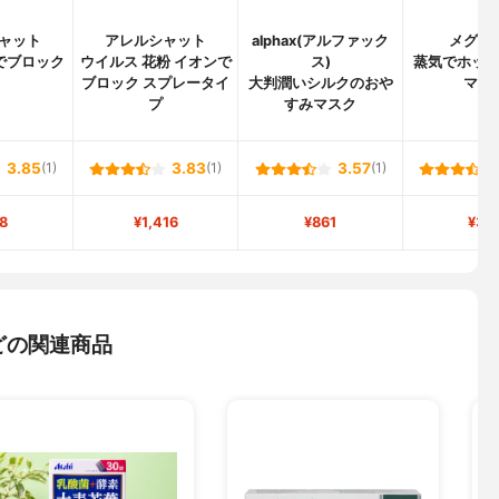
ャット
アレルシャット
alphax(アルファック
メグリ
でブロック
ウイルス 花粉 イオンで
ス)
蒸気でホッ
ブロック スプレータイ
大判潤いシルクのおや
マス
プ
すみマスク
3.85
(1)
3.83
(1)
3.57
(1)
8
¥1,416
¥861
¥37
どの関連商品