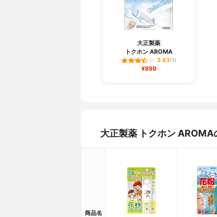
大正製薬
トクホン AROMA
3.63
(1)
¥899
大正製薬 トクホン ARO
商品名