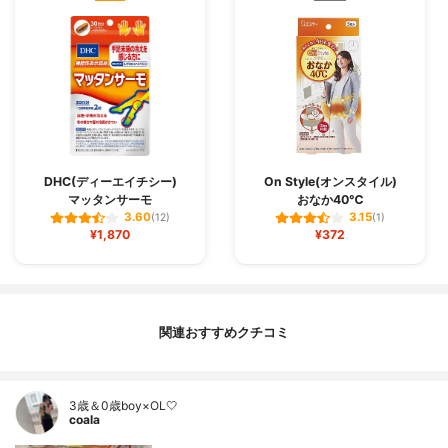
DHC(ディーエイチシー)
On Style(オンスタイル)
マッタンサーモ
おなか40℃
3.60
3.15
(12)
(1)
¥1,870
¥372
関連おすすめクチコミ
3歳＆0歳boy×OL🤍
coala