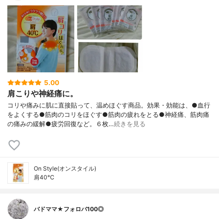
5.00
肩こりや神経痛に。
コリや痛みに肌に直接貼って、温めほぐす商品。効果・効能は、●血行
をよくする●筋肉のコリをほぐす●筋肉の疲れをとる●神経痛、筋肉痛
の痛みの緩解●疲労回復など。６枚…
続きを見る
On Style(オンスタイル)
肩40℃
バドママ★フォロバ100◎