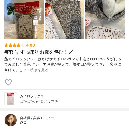
4.00
#PR ＼ すっぽり お腹を包む！ ／
💁カイロソックス【ぽかぽかカイロハラマキ】を@eccoroco5 が使っ
てみました⁡着色:グレー⁡⁡⁡▼⁡⁡お腹が冷えて、壊す日が増えてきた…😢冬に
向けて、しっ…
続きを見る
カイロソックス
ぽかぽかカイロハラマキ
会社員 / 美容モニター
みこ