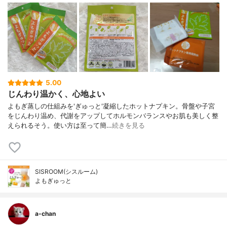
5.00
じんわり温かく、心地よい
よもぎ蒸しの仕組みを'ぎゅっと'凝縮したホットナプキン。骨盤や子宮
をじんわり温め、代謝をアップしてホルモンバランスやお肌も美しく整
えられるそう。使い方は至って簡…
続きを見る
SISROOM(シスルーム)
よもぎゅっと
a-chan