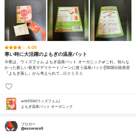
4.00
寒い時に大活躍のよもぎの温座パット
今夜は、ウィズフェム よもぎ温座パット オーガニック🌿これ、知らな
かった新しい発見💡デリケートゾーンに使う温座パット☝️韓国伝統美容
『よもぎ蒸し』から考えられて…
続きを見る
withFEM(ウィズフェム)
よもぎ温座パット オーガニック
ブロガー
@eccoroco5