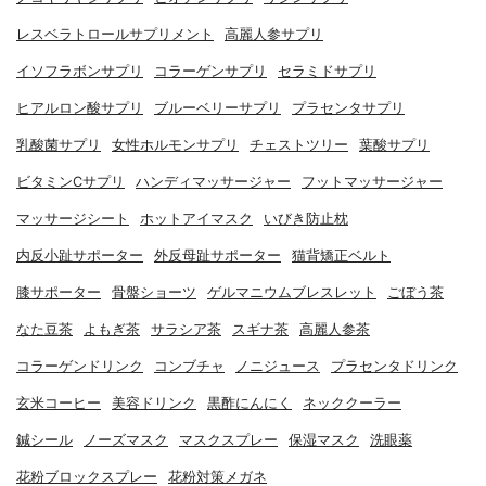
レスベラトロールサプリメント
高麗人参サプリ
イソフラボンサプリ
コラーゲンサプリ
セラミドサプリ
ヒアルロン酸サプリ
ブルーベリーサプリ
プラセンタサプリ
乳酸菌サプリ
女性ホルモンサプリ
チェストツリー
葉酸サプリ
ビタミンCサプリ
ハンディマッサージャー
フットマッサージャー
マッサージシート
ホットアイマスク
いびき防止枕
内反小趾サポーター
外反母趾サポーター
猫背矯正ベルト
膝サポーター
骨盤ショーツ
ゲルマニウムブレスレット
ごぼう茶
なた豆茶
よもぎ茶
サラシア茶
スギナ茶
高麗人参茶
コラーゲンドリンク
コンブチャ
ノニジュース
プラセンタドリンク
玄米コーヒー
美容ドリンク
黒酢にんにく
ネッククーラー
鍼シール
ノーズマスク
マスクスプレー
保湿マスク
洗眼薬
花粉ブロックスプレー
花粉対策メガネ