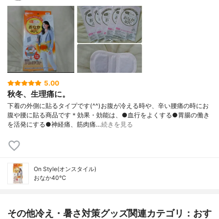
5.00
秋冬、生理痛に。
下着の外側に貼るタイプです(^^)お腹が冷える時や、辛い腰痛の時にお
腹や腰に貼る商品です＊効果・効能は、●血行をよくする●胃腸の働き
を活発にする●神経痛、筋肉痛…
続きを見る
On Style(オンスタイル)
おなか40℃
その他冷え・暑さ対策グッズ関連カテゴリ：おす