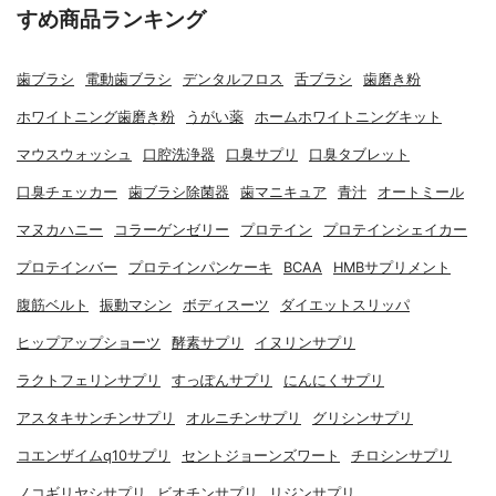
すめ商品ランキング
歯ブラシ
電動歯ブラシ
デンタルフロス
舌ブラシ
歯磨き粉
ホワイトニング歯磨き粉
うがい薬
ホームホワイトニングキット
マウスウォッシュ
口腔洗浄器
口臭サプリ
口臭タブレット
口臭チェッカー
歯ブラシ除菌器
歯マニキュア
青汁
オートミール
マヌカハニー
コラーゲンゼリー
プロテイン
プロテインシェイカー
プロテインバー
プロテインパンケーキ
BCAA
HMBサプリメント
腹筋ベルト
振動マシン
ボディスーツ
ダイエットスリッパ
ヒップアップショーツ
酵素サプリ
イヌリンサプリ
ラクトフェリンサプリ
すっぽんサプリ
にんにくサプリ
アスタキサンチンサプリ
オルニチンサプリ
グリシンサプリ
コエンザイムq10サプリ
セントジョーンズワート
チロシンサプリ
ノコギリヤシサプリ
ビオチンサプリ
リジンサプリ