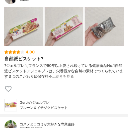
4.00
自然派ビスケット?
?ジェルブレ＼フランスで90年以上愛され続けている健康食品No.1自然
派ビスケット／ジェルブレは、栄養豊かな自然の素材でつくられていま
す３つのこだわり☑保存料不…
続きを見る
Gerble'(ジェルブレ)
プルーン＆イチジクビスケット
コスメと口コミが大好きな専業主婦