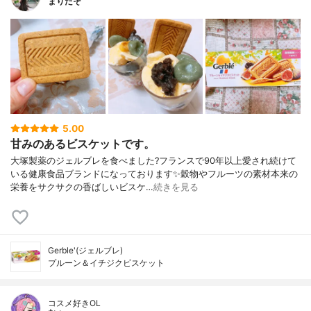
まりたそ
5.00
甘みのあるビスケットです。
大塚製薬のジェルブレを食べました?フランスで90年以上愛され続けて
いる健康食品ブランドになっております✨穀物やフルーツの素材本来の
栄養をサクサクの香ばしいビスケ…
続きを見る
Gerble'(ジェルブレ)
プルーン＆イチジクビスケット
コスメ好きOL