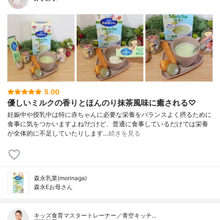
5.00
優しいミルクの香りとほんのり抹茶風味に癒される♡
妊娠中や授乳中は特に赤ちゃんに必要な栄養をバランスよく摂るために
食事に気をつかいますよね?️だけど、普通に食事しているだけでは栄養
が全体的に不足していたりします…
続きを見る
森永乳業(morinaga)
森永Eお母さん
キッズ食育マスタートレーナー／青空キッチ…