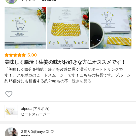
5.00
美味しく腸活！生姜の味がお好きな方にオススメです！
「美味しく鉄分を補給！冷えを改善に導く温活サポートドリンクで
す！」アルポカのヒートスムージーです！こちらの特長です。プルーン
約15個分にも相当する約2mgもの不…
続きを見る
alpoca(アルポカ)
ヒートスムージー
3歳＆0歳boy×OL🤍
coala