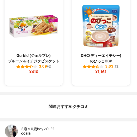
Gerble'(ジェルブレ)
DHC(ディーエイチシー)
プルーン＆イチジクビスケット
のびっこCBP
3.69
3.63
(6)
(13)
¥410
¥1,161
関連おすすめクチコミ
3歳＆0歳boy×OL🤍
coala