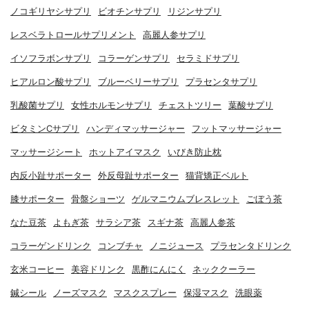
ノコギリヤシサプリ
ビオチンサプリ
リジンサプリ
レスベラトロールサプリメント
高麗人参サプリ
イソフラボンサプリ
コラーゲンサプリ
セラミドサプリ
ヒアルロン酸サプリ
ブルーベリーサプリ
プラセンタサプリ
乳酸菌サプリ
女性ホルモンサプリ
チェストツリー
葉酸サプリ
ビタミンCサプリ
ハンディマッサージャー
フットマッサージャー
マッサージシート
ホットアイマスク
いびき防止枕
内反小趾サポーター
外反母趾サポーター
猫背矯正ベルト
膝サポーター
骨盤ショーツ
ゲルマニウムブレスレット
ごぼう茶
なた豆茶
よもぎ茶
サラシア茶
スギナ茶
高麗人参茶
コラーゲンドリンク
コンブチャ
ノニジュース
プラセンタドリンク
玄米コーヒー
美容ドリンク
黒酢にんにく
ネッククーラー
鍼シール
ノーズマスク
マスクスプレー
保湿マスク
洗眼薬