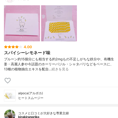
4.00
スパイシーレモネード味
プルーン約15個分にも相当する約2mgもの不足しがちな鉄分や、有機生
姜・高麗人参や今話題のホーリーバジル・シャタバリなどをベースに、
13種の植物抽出エキスを配合…
続きを見る
alpoca(アルポカ)
ヒートスムージー
コスメと口コミが大好きな専業主婦
kirakiranoriko