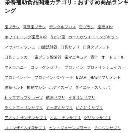
栄養補助食品関連カテゴリ：おすすめ商品ランキ
ング
歯ブラシ
電動歯ブラシ
デンタルフロス
舌ブラシ
歯磨き粉
ホワイトニング歯磨き粉
うがい薬
ホームホワイトニングキット
マウスウォッシュ
口腔洗浄器
口臭サプリ
口臭タブレット
口臭チェッカー
歯ブラシ除菌器
歯マニキュア
青汁
オートミール
マヌカハニー
コラーゲンゼリー
プロテイン
プロテインシェイカー
プロテインバー
プロテインパンケーキ
BCAA
HMBサプリメント
腹筋ベルト
振動マシン
ボディスーツ
ダイエットスリッパ
ヒップアップショーツ
酵素サプリ
イヌリンサプリ
ラクトフェリンサプリ
すっぽんサプリ
にんにくサプリ
アスタキサンチンサプリ
オルニチンサプリ
グリシンサプリ
コエンザイムq10サプリ
セントジョーンズワート
チロシンサプリ