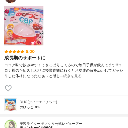
5.00
成長期のサポートに
ココア味で飲みやすくてさっぱりしてるので毎日子供が飲んでます!!コ
ロナ禍のため久しぶりに授業参観に行くとお友達の背をぬかしてガッシ
リした体格になったなぁ～と感じ…
続きを見る
DHC(ディーエイチシー)
のびっこCBP
美容ライター モノシル公式レビューアー
ティンカーベル0908