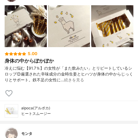
5.00
身体の中からぽかぽか
冷えに悩む【91.7％】の女性が「また飲みたい」とリピートしているシ
ロップ😊厳選された辛味成分の金時生姜とヒハツが身体の中からじっく
りとサポート。鉄不足の女性に…
続きを見る
alpoca(アルポカ)
ヒートスムージー
モンタ