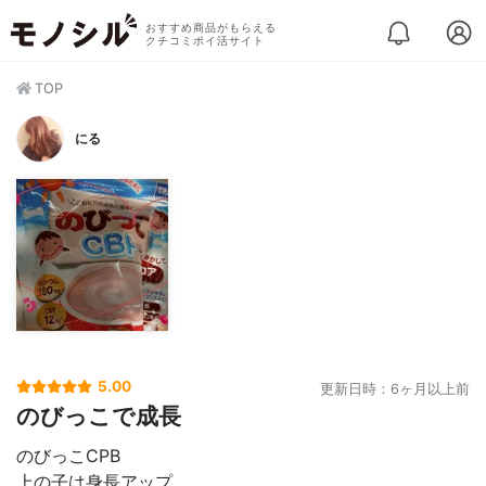
おすすめ商品がもらえる
クチコミポイ活サイト
TOP
にる
5.00
更新日時：6ヶ月以上前
のびっこで成長
のびっこCPB
上の子は身長アップ