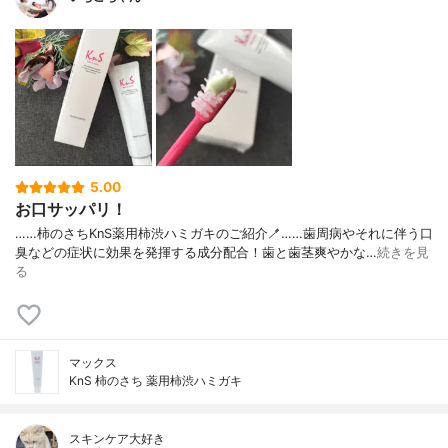
5.00
お口サッパリ！
……⁡⁡柿のさち⁡⁡⁡KnS⁡⁡薬用柿渋ハミガキ⁡のご紹介🪥⁡……⁡⁡歯周病やそれに伴う⁡⁡口
臭などの症状に⁡⁡効果を発揮する成分配合！⁡⁡歯と歯茎⁡⁡爽やかな…
続きを見
る
マックス
KnS 柿のさち 薬用柿渋ハミガキ
スキンケア大好き