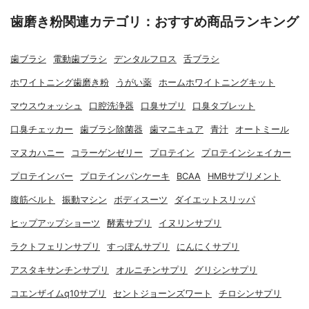
歯磨き粉関連カテゴリ：おすすめ商品ランキング
歯ブラシ
電動歯ブラシ
デンタルフロス
舌ブラシ
ホワイトニング歯磨き粉
うがい薬
ホームホワイトニングキット
マウスウォッシュ
口腔洗浄器
口臭サプリ
口臭タブレット
口臭チェッカー
歯ブラシ除菌器
歯マニキュア
青汁
オートミール
マヌカハニー
コラーゲンゼリー
プロテイン
プロテインシェイカー
プロテインバー
プロテインパンケーキ
BCAA
HMBサプリメント
腹筋ベルト
振動マシン
ボディスーツ
ダイエットスリッパ
ヒップアップショーツ
酵素サプリ
イヌリンサプリ
ラクトフェリンサプリ
すっぽんサプリ
にんにくサプリ
アスタキサンチンサプリ
オルニチンサプリ
グリシンサプリ
コエンザイムq10サプリ
セントジョーンズワート
チロシンサプリ