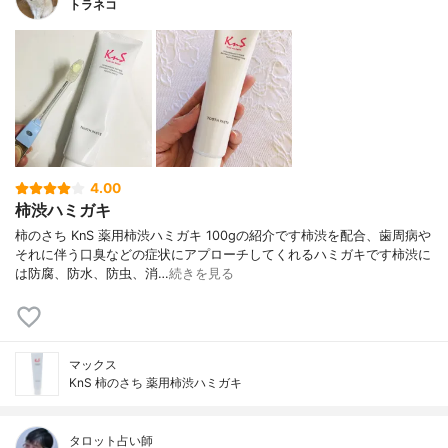
トラネコ
4.00
柿渋ハミガキ
柿のさち KnS 薬用柿渋ハミガキ 100gの紹介です柿渋を配合、歯周病や
それに伴う口臭などの症状にアプローチしてくれるハミガキです柿渋に
は防腐、防水、防虫、消…
続きを見る
マックス
KnS 柿のさち 薬用柿渋ハミガキ
タロット占い師