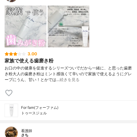
3.00
家族で使える歯磨き粉
⁡お口の中の健康を促進するシリーズついでだから一緒に、と思った歯磨
き粉大人の歯磨き粉はミント感強くて辛いので⁡家族で使えるようにグレ
ープに⁡うん、甘い！とかでは…
続きを見る
For fam(フォーファム)
トゥースジェル
看護師
さち