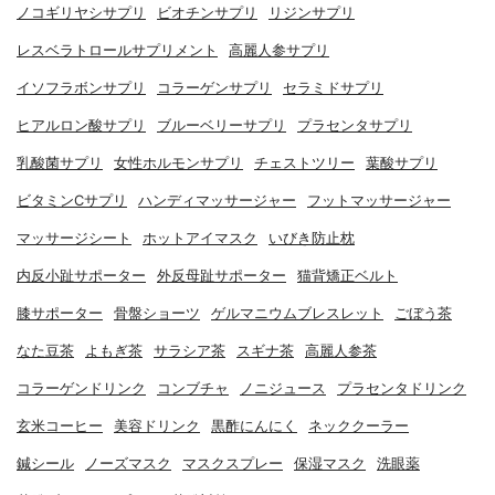
ノコギリヤシサプリ
ビオチンサプリ
リジンサプリ
レスベラトロールサプリメント
高麗人参サプリ
イソフラボンサプリ
コラーゲンサプリ
セラミドサプリ
ヒアルロン酸サプリ
ブルーベリーサプリ
プラセンタサプリ
乳酸菌サプリ
女性ホルモンサプリ
チェストツリー
葉酸サプリ
ビタミンCサプリ
ハンディマッサージャー
フットマッサージャー
マッサージシート
ホットアイマスク
いびき防止枕
内反小趾サポーター
外反母趾サポーター
猫背矯正ベルト
膝サポーター
骨盤ショーツ
ゲルマニウムブレスレット
ごぼう茶
なた豆茶
よもぎ茶
サラシア茶
スギナ茶
高麗人参茶
コラーゲンドリンク
コンブチャ
ノニジュース
プラセンタドリンク
玄米コーヒー
美容ドリンク
黒酢にんにく
ネッククーラー
鍼シール
ノーズマスク
マスクスプレー
保湿マスク
洗眼薬