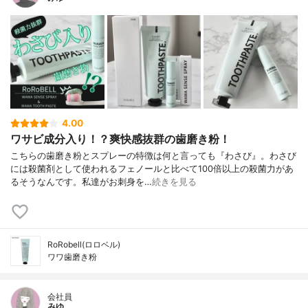
4.00
ワサビ成分入り！？爽快感抜群の歯磨き粉！
こちらの歯磨き粉とスプレーの特徴は何と言っても『わさび』。わさび
には殺菌剤として使われるフェノールと比べて100倍以上の殺菌力があ
るそうなんです。私達がお刺身を…
続きを見る
RoRobell(ロロベル)
ワワ歯磨き粉
会社員
みゆ