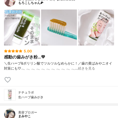
もろこしちゃん🌽
5.00
感動の歯みがき粉…💚
＼生ハーブ&ポリリン酸でツルツルなめらかに！／歯の黄ばみやニオイ
対策にも♡‪𓂃‬ ‪𓂃‬ ‪𓂃‬ ‪𓂃‬ ‪𓂃‬ ‪𓂃‬ ‪𓂃‬ ‪𓂃‬ ‪𓂃‬ ‪𓂃‬ ‪𓂃‬…
続きを見る
ナチュラボ
生ハーブ歯みがき
美容ブロガー
まみやこ