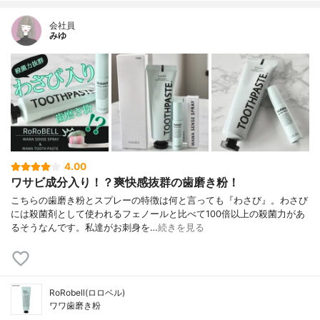
会社員
みゆ
4.00
ワサビ成分入り！？爽快感抜群の歯磨き粉！
こちらの歯磨き粉とスプレーの特徴は何と言っても『わさび』。わさび
には殺菌剤として使われるフェノールと比べて100倍以上の殺菌力があ
るそうなんです。私達がお刺身を…
続きを見る
RoRobell(ロロベル)
ワワ歯磨き粉