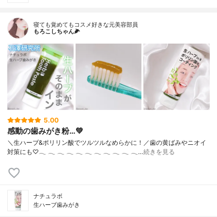
寝ても覚めてもコスメ好きな元美容部員
もろこしちゃん🌽
5.00
感動の歯みがき粉…💚
＼生ハーブ&ポリリン酸でツルツルなめらかに！／歯の黄ばみやニオイ
対策にも♡‪𓂃‬ ‪𓂃‬ ‪𓂃‬ ‪𓂃‬ ‪𓂃‬ ‪𓂃‬ ‪𓂃‬ ‪𓂃‬ ‪𓂃‬ ‪𓂃‬ ‪𓂃‬…
続きを見る
ナチュラボ
生ハーブ歯みがき