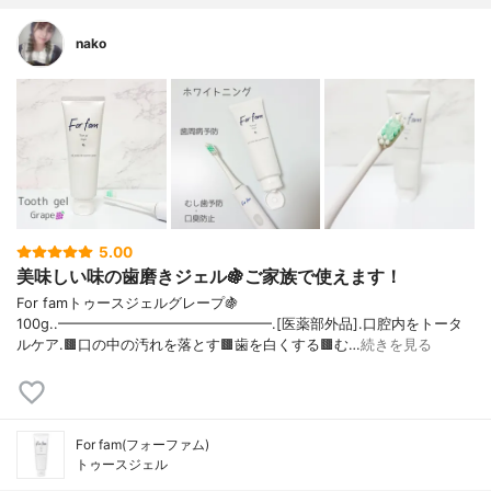
nako
5.00
美味しい味の歯磨きジェル🍇ご家族で使えます！
For famトゥースジェルグレープ🍇
100g..━━━━━━━━━━━━━━━.[医薬部外品].口腔内をトータ
ルケア.🟫口の中の汚れを落とす🟫歯を白くする🟫む…
続きを見る
For fam(フォーファム)
トゥースジェル