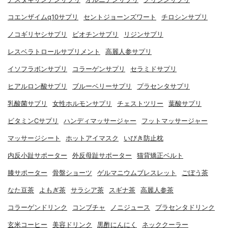
コエンザイムq10サプリ
セントジョーンズワート
チロシンサプリ
ノコギリヤシサプリ
ビオチンサプリ
リジンサプリ
レスベラトロールサプリメント
高麗人参サプリ
イソフラボンサプリ
コラーゲンサプリ
セラミドサプリ
ヒアルロン酸サプリ
ブルーベリーサプリ
プラセンタサプリ
乳酸菌サプリ
女性ホルモンサプリ
チェストツリー
葉酸サプリ
ビタミンCサプリ
ハンディマッサージャー
フットマッサージャー
マッサージシート
ホットアイマスク
いびき防止枕
内反小趾サポーター
外反母趾サポーター
猫背矯正ベルト
膝サポーター
骨盤ショーツ
ゲルマニウムブレスレット
ごぼう茶
なた豆茶
よもぎ茶
サラシア茶
スギナ茶
高麗人参茶
コラーゲンドリンク
コンブチャ
ノニジュース
プラセンタドリンク
玄米コーヒー
美容ドリンク
黒酢にんにく
ネッククーラー