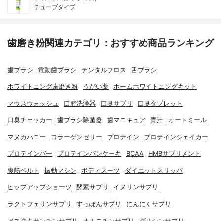
チューブタイプ
歯磨き粉関連カテゴリ：おすすめ商品ランキング
歯ブラシ
電動歯ブラシ
デンタルフロス
舌ブラシ
ホワイトニング歯磨き粉
うがい薬
ホームホワイトニングキット
マウスウォッシュ
口腔洗浄器
口臭サプリ
口臭タブレット
口臭チェッカー
歯ブラシ除菌器
歯マニキュア
青汁
オートミール
マヌカハニー
コラーゲンゼリー
プロテイン
プロテインシェイカー
プロテインバー
プロテインパンケーキ
BCAA
HMBサプリメント
腹筋ベルト
振動マシン
ボディスーツ
ダイエットスリッパ
ヒップアップショーツ
酵素サプリ
イヌリンサプリ
ラクトフェリンサプリ
すっぽんサプリ
にんにくサプリ
アスタキサンチンサプリ
オルニチンサプリ
グリシンサプリ