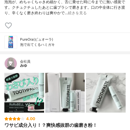
泡泡が、めちゃくちゃきめ細かく、舌に乗せた時に今までに無い感覚で
す。クチュクチュしたあとに歯ブラシで磨きます。口の中全体に行き渡
り、辛くなく磨き終わりは爽やかで…
続きを見る
PureOra(ピュオーラ)
泡で出てくるハミガキ
会社員
みゆ
4.00
ワサビ成分入り！？爽快感抜群の歯磨き粉！