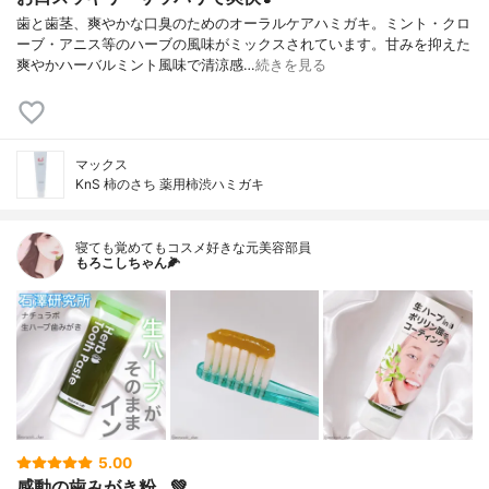
歯と歯茎、爽やかな口臭のためのオーラルケアハミガキ。ミント・クロ
ーブ・アニス等のハーブの風味がミックスされています。甘みを抑えた
爽やかハーバルミント風味で清涼感…
続きを見る
マックス
KnS 柿のさち 薬用柿渋ハミガキ
寝ても覚めてもコスメ好きな元美容部員
もろこしちゃん🌽
5.00
感動の歯みがき粉…💚