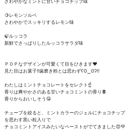
さわやかなミントに甘いチョコチップ味
🍋レモンソルベ
さわやかでスッキリするレモン味
🍃ルッコラ
新鮮でさっぱりしたルッコラサラダ味
ＰＯＰなデザインが可愛くて目をひきます❤︎
見た目はお菓子!!歯磨き粉とは思わずʕʘ‿ʘʔ‼︎
わたしはミントチョコレートをセレクト☝️
香りは爽やかさのある甘いチョコミントの香り🍫
香りからおいしそう🤤
チューブを絞ると、ミントカラーのジェルにチョコチップ
を思わす黒い粒入りで
チョコミントアイスみたいなペーストがでてきました😍💚