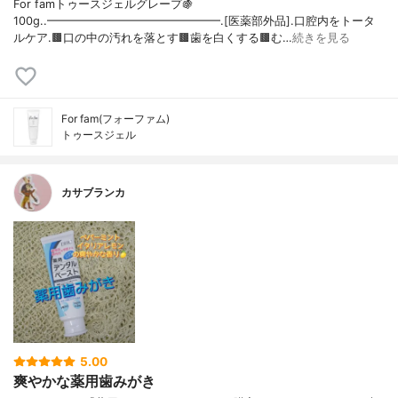
For famトゥースジェルグレープ🍇
100g..━━━━━━━━━━━━━━━.[医薬部外品].口腔内をトータ
ルケア.🟫口の中の汚れを落とす🟫歯を白くする🟫む…
続きを見る
For fam(フォーファム)
トゥースジェル
カサブランカ
5.00
爽やかな薬用歯みがき