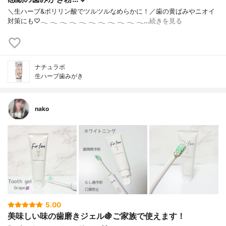
＼生ハーブ&ポリリン酸でツルツルなめらかに！／歯の黄ばみやニオイ
対策にも♡‪𓂃‬ ‪𓂃‬ ‪𓂃‬ ‪𓂃‬ ‪𓂃‬ ‪𓂃‬ ‪𓂃‬ ‪𓂃‬ ‪𓂃‬ ‪𓂃‬ ‪𓂃‬…
続きを見る
ナチュラボ
生ハーブ歯みがき
nako
5.00
美味しい味の歯磨きジェル🍇ご家族で使えます！