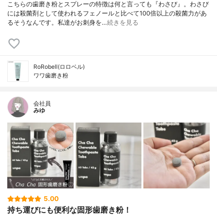
こちらの歯磨き粉とスプレーの特徴は何と言っても『わさび』。わさび
には殺菌剤として使われるフェノールと比べて100倍以上の殺菌力があ
るそうなんです。私達がお刺身を…
続きを見る
RoRobell(ロロベル)
ワワ歯磨き粉
会社員
みゆ
5.00
持ち運びにも便利な固形歯磨き粉！