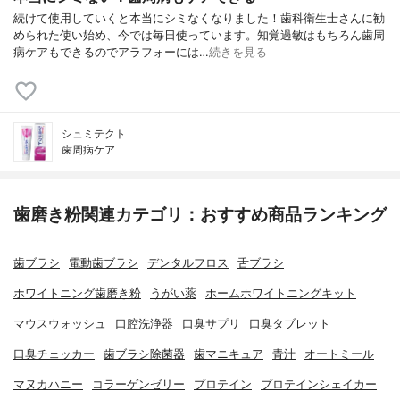
続けて使用していくと本当にシミなくなりました！歯科衛生士さんに勧
められた使い始め、今では毎日使っています。知覚過敏はもちろん歯周
病ケアもできるのでアラフォーには…
続きを見る
シュミテクト
歯周病ケア
歯磨き粉関連カテゴリ：おすすめ商品ランキング
歯ブラシ
電動歯ブラシ
デンタルフロス
舌ブラシ
ホワイトニング歯磨き粉
うがい薬
ホームホワイトニングキット
マウスウォッシュ
口腔洗浄器
口臭サプリ
口臭タブレット
口臭チェッカー
歯ブラシ除菌器
歯マニキュア
青汁
オートミール
マヌカハニー
コラーゲンゼリー
プロテイン
プロテインシェイカー