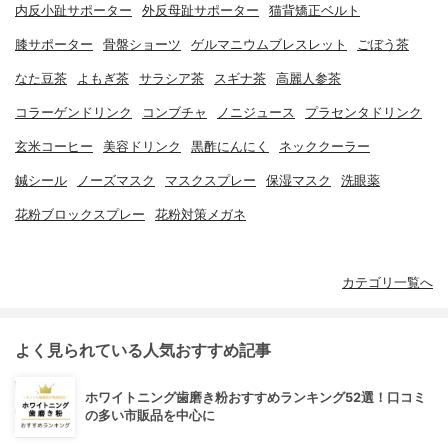
内反小趾サポーター
外反母趾サポーター
猫背矯正ベルト
膝サポーター
骨盤ショーツ
ゲルマニウムブレスレット
ごぼう茶
なた豆茶
よもぎ茶
サラシア茶
スギナ茶
高麗人参茶
コラーゲンドリンク
コンブチャ
ノニジュース
プラセンタドリンク
玄米コーヒー
美容ドリンク
黒酢にんにく
ネッククーラー
鍼シール
ノーズマスク
マスクスプレー
保湿マスク
洗眼薬
花粉ブロックスプレー
花粉対策メガネ
カテゴリ一覧へ
よく見られている人気おすすめ記事
ホワイトニング歯磨き粉おすすめランキング52選！口コミ
の多い市販品を中心に