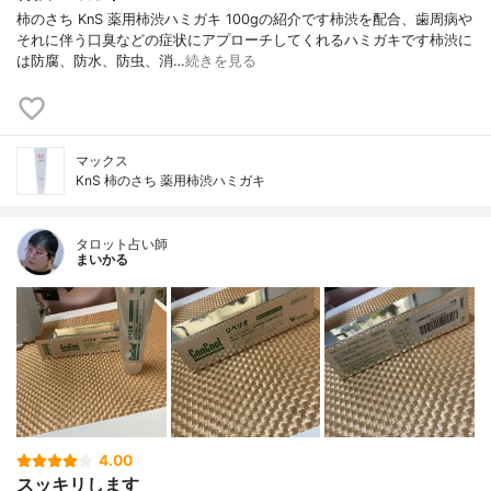
柿のさち KnS 薬用柿渋ハミガキ 100gの紹介です柿渋を配合、歯周病や
それに伴う口臭などの症状にアプローチしてくれるハミガキです柿渋に
は防腐、防水、防虫、消…
続きを見る
マックス
KnS 柿のさち 薬用柿渋ハミガキ
タロット占い師
まいかる
4.00
スッキリします