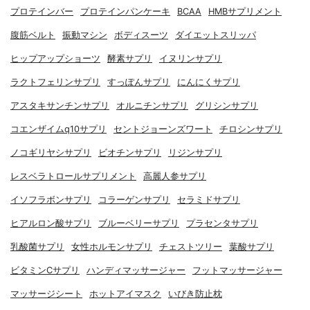
プロテインバー
プロテインパンケーキ
BCAA
HMBサプリメント
腹筋ベルト
振動マシン
ボディスーツ
ダイエットスリッパ
ヒップアップショーツ
酵素サプリ
イヌリンサプリ
ラクトフェリンサプリ
すっぽんサプリ
にんにくサプリ
アスタキサンチンサプリ
オルニチンサプリ
グリシンサプリ
コエンザイムq10サプリ
セントジョーンズワート
チロシンサプリ
ノコギリヤシサプリ
ビオチンサプリ
リジンサプリ
レスベラトロールサプリメント
高麗人参サプリ
イソフラボンサプリ
コラーゲンサプリ
セラミドサプリ
ヒアルロン酸サプリ
ブルーベリーサプリ
プラセンタサプリ
乳酸菌サプリ
女性ホルモンサプリ
チェストツリー
葉酸サプリ
ビタミンCサプリ
ハンディマッサージャー
フットマッサージャー
マッサージシート
ホットアイマスク
いびき防止枕