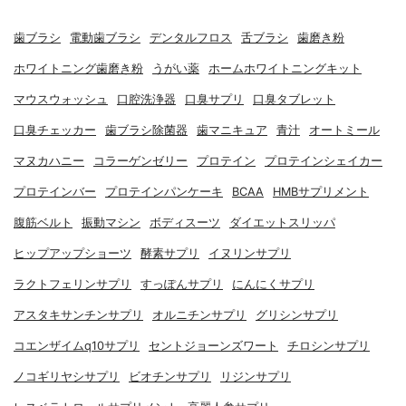
歯ブラシ
電動歯ブラシ
デンタルフロス
舌ブラシ
歯磨き粉
ホワイトニング歯磨き粉
うがい薬
ホームホワイトニングキット
マウスウォッシュ
口腔洗浄器
口臭サプリ
口臭タブレット
口臭チェッカー
歯ブラシ除菌器
歯マニキュア
青汁
オートミール
マヌカハニー
コラーゲンゼリー
プロテイン
プロテインシェイカー
プロテインバー
プロテインパンケーキ
BCAA
HMBサプリメント
腹筋ベルト
振動マシン
ボディスーツ
ダイエットスリッパ
ヒップアップショーツ
酵素サプリ
イヌリンサプリ
ラクトフェリンサプリ
すっぽんサプリ
にんにくサプリ
アスタキサンチンサプリ
オルニチンサプリ
グリシンサプリ
コエンザイムq10サプリ
セントジョーンズワート
チロシンサプリ
ノコギリヤシサプリ
ビオチンサプリ
リジンサプリ