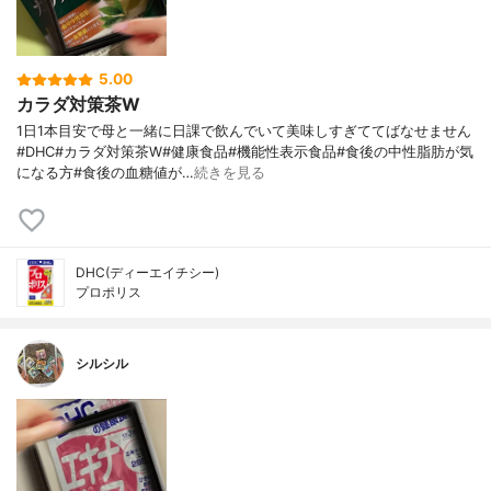
5.00
カラダ対策茶W
1日1本目安で母と一緒に日課で飲んでいて美味しすぎててばなせません
#DHC#カラダ対策茶W#健康食品#機能性表示食品#食後の中性脂肪が気
になる方#食後の血糖値が…
続きを見る
DHC(ディーエイチシー)
プロポリス
シルシル