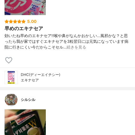
5.00
早めのエキナセア
効いたね早めのエキナセア!!喉や鼻がなんかおかしい…風邪かな？と思
ったら我が家ではすぐエキナセアを3粒翌日には元気になっています病
院に行きにくい今だからこそセル…
続きを見る
DHC(ディーエイチシー)
エキナセア
シルシル