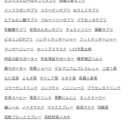
レスベラトロールサプリメント
高麗人参サプリ
イソフラボンサプリ
コラーゲンサプリ
セラミドサプリ
ヒアルロン酸サプリ
ブルーベリーサプリ
プラセンタサプリ
乳酸菌サプリ
女性ホルモンサプリ
チェストツリー
葉酸サプリ
ビタミンCサプリ
ハンディマッサージャー
フットマッサージャー
マッサージシート
ホットアイマスク
いびき防止枕
内反小趾サポーター
外反母趾サポーター
猫背矯正ベルト
膝サポーター
骨盤ショーツ
ゲルマニウムブレスレット
ごぼう茶
なた豆茶
よもぎ茶
サラシア茶
スギナ茶
高麗人参茶
コラーゲンドリンク
コンブチャ
ノニジュース
プラセンタドリンク
玄米コーヒー
美容ドリンク
黒酢にんにく
ネッククーラー
鍼シール
ノーズマスク
マスクスプレー
保湿マスク
洗眼薬
花粉ブロックスプレー
花粉対策メガネ