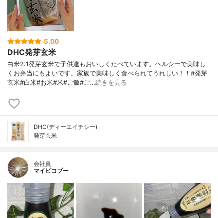
5.00
DHC発芽玄米
白米2:1発芽玄米で子供達もおいしくたべています。ヘルシーで美味し
くお弁当にもよいです。家族で美味しく食べられてうれしい！！#発芽
玄米#白米#お米#米#ご飯#ご…
続きを見る
DHC(ディーエイチシー)
発芽玄米
会社員
マイピコブー