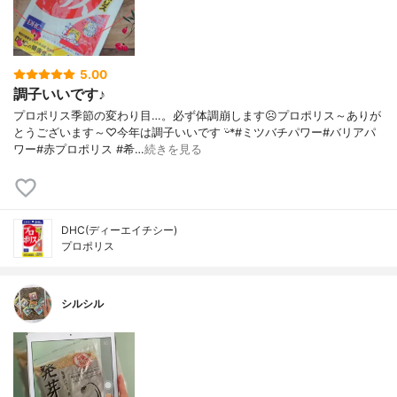
5.00
調子いいです♪
プロポリス季節の変わり目…。必ず体調崩します☹︎プロポリス～ありが
とうございます～♡今年は調子いいです ᵕ̈*#ミツバチパワー#バリアパ
ワー#赤プロポリス #希…
続きを見る
DHC(ディーエイチシー)
プロポリス
シルシル