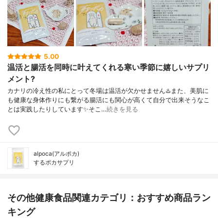
5.00
温活と腸活を同時に叶えてくれる寒い季節に嬉しいサプリ
メント?
カナリの冷え性の私にとって冬場は温活が欠かせません♨️また、美肌に
も健康な身体作りにも繋がる腸活にも関心が高くて自分で出来そうなこ
とは実践したりしています✨そこ…
続きを見る
alpoca(アルポカ)
するポカサプリ
その他健康食品関連カテゴリ：おすすめ商品ラン
キング