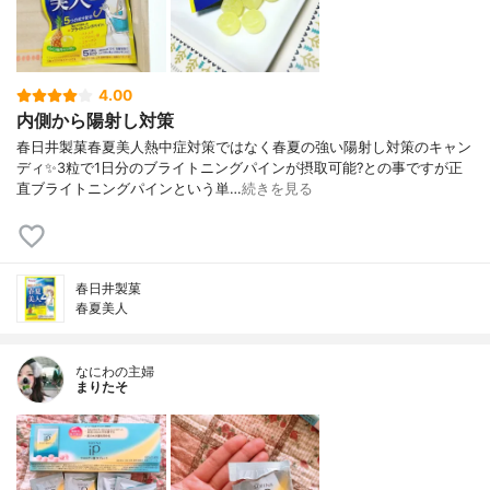
4.00
内側から陽射し対策
春日井製菓春夏美人熱中症対策ではなく春夏の強い陽射し対策のキャン
ディ✨3粒で1日分のブライトニングパインが摂取可能?との事ですが正
直ブライトニングパインという単…
続きを見る
春日井製菓
春夏美人
なにわの主婦
まりたそ