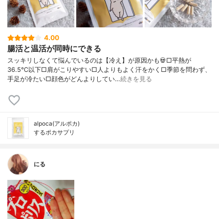
4.00
腸活と温活が同時にできる
スッキリしなくて悩んでいるのは【冷え】が原因かも💀□平熱が
36.5℃以下□肩がこりやすい□人よりもよく汗をかく□季節を問わず、
手足が冷たい□顔色がどんよりしてい…
続きを見る
alpoca(アルポカ)
するポカサプリ
にる