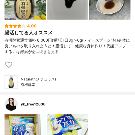
4.00
腸活してる人オススメ
有機酵素通常価格 8,000円(税別)1日3g〜6g(ティースプーン1杯)身体に
良いものを取り入れようと！腸活して！健康な身体作り！代謝アップ！
するには酵素が必…
続きを見る
Naturath(ナチュラス)
有機酵素
yk_free12636