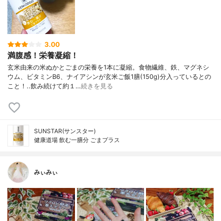
3.00
満腹感！栄養凝縮！
玄米由来の米ぬかとごまの栄養を1本に凝縮。食物繊維、鉄、マグネシ
ウム、ビタミンB6、ナイアシンが玄米ご飯1膳(150g)分入っているとの
こと！..飲み続けて約１…
続きを見る
SUNSTAR(サンスター)
健康道場 飲む一膳分 ごまプラス
みぃみぃ