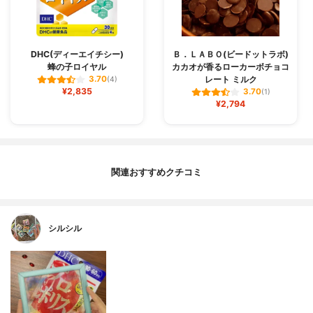
DHC(ディーエイチシー)
Ｂ．ＬＡＢＯ(ビードットラボ)
蜂の子ロイヤル
カカオが香るローカーボチョコ
レート ミルク
3.70
(4)
¥2,835
3.70
(1)
¥2,794
関連おすすめクチコミ
シルシル