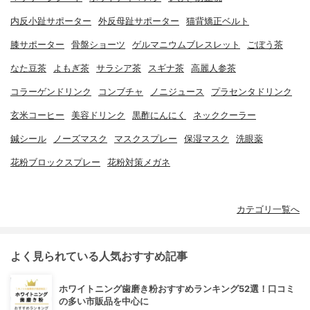
内反小趾サポーター
外反母趾サポーター
猫背矯正ベルト
膝サポーター
骨盤ショーツ
ゲルマニウムブレスレット
ごぼう茶
なた豆茶
よもぎ茶
サラシア茶
スギナ茶
高麗人参茶
コラーゲンドリンク
コンブチャ
ノニジュース
プラセンタドリンク
玄米コーヒー
美容ドリンク
黒酢にんにく
ネッククーラー
鍼シール
ノーズマスク
マスクスプレー
保湿マスク
洗眼薬
花粉ブロックスプレー
花粉対策メガネ
カテゴリ一覧へ
よく見られている人気おすすめ記事
ホワイトニング歯磨き粉おすすめランキング52選！口コミ
の多い市販品を中心に