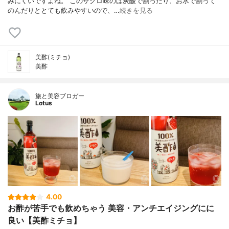
みにくいですよね。 このザクロ味のは炭酸で割ったり、お水で割って
のんだりととても飲みやすいので、…
続きを見る
美酢(ミチョ)
美酢
旅と美容ブロガー
Lotus
4.00
お酢が苦手でも飲めちゃう 美容・アンチエイジングにに
良い【美酢ミチョ】