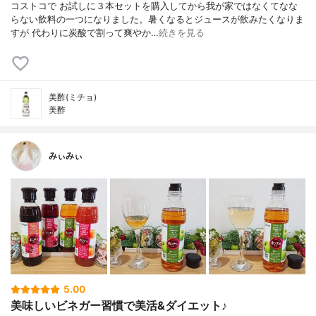
コストコで お試しに３本セットを購入してから我が家ではなくてなな
らない飲料の一つになりました。暑くなるとジュースが飲みたくなりま
すが 代わりに炭酸で割って爽やか…
続きを見る
美酢(ミチョ)
美酢
みぃみぃ
5.00
美味しいビネガー習慣で美活&ダイエット♪