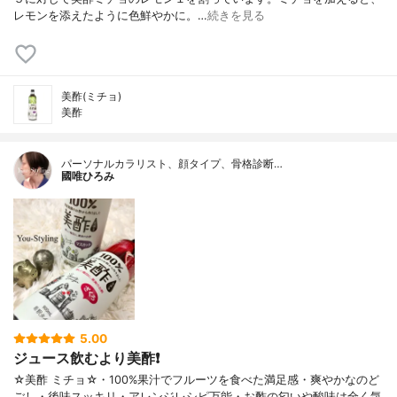
レモンを添えたように色鮮やかに。…
続きを見る
美酢(ミチョ)
美酢
パーソナルカラリスト、顔タイプ、骨格診断…
國唯ひろみ
5.00
ジュース飲むより美酢❗
☆美酢 ミチョ☆・100%果汁でフルーツを食べた満足感・爽やかなのど
ごし・後味スッキリ・アレンジレシピ万能・お酢の匂いや酸味は全く気