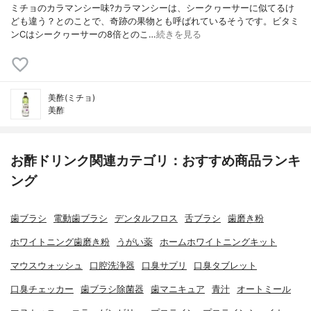
ミチョのカラマンシー味?カラマンシーは、シークヮーサーに似てるけ
ども違う？とのことで、奇跡の果物とも呼ばれているそうです。ビタミ
ンCはシークヮーサーの8倍とのこ…
続きを見る
美酢(ミチョ)
美酢
お酢ドリンク関連カテゴリ：おすすめ商品ランキ
ング
歯ブラシ
電動歯ブラシ
デンタルフロス
舌ブラシ
歯磨き粉
ホワイトニング歯磨き粉
うがい薬
ホームホワイトニングキット
マウスウォッシュ
口腔洗浄器
口臭サプリ
口臭タブレット
口臭チェッカー
歯ブラシ除菌器
歯マニキュア
青汁
オートミール