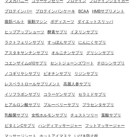
マヌカハニー
コラーゲンゼリー
プロテイン
プロテインシェイカー
プロテインバー
プロテインパンケーキ
BCAA
HMBサプリメント
腹筋ベルト
振動マシン
ボディスーツ
ダイエットスリッパ
ヒップアップショーツ
酵素サプリ
イヌリンサプリ
ラクトフェリンサプリ
すっぽんサプリ
にんにくサプリ
アスタキサンチンサプリ
オルニチンサプリ
グリシンサプリ
コエンザイムq10サプリ
セントジョーンズワート
チロシンサプリ
ノコギリヤシサプリ
ビオチンサプリ
リジンサプリ
レスベラトロールサプリメント
高麗人参サプリ
イソフラボンサプリ
コラーゲンサプリ
セラミドサプリ
ヒアルロン酸サプリ
ブルーベリーサプリ
プラセンタサプリ
乳酸菌サプリ
女性ホルモンサプリ
チェストツリー
葉酸サプリ
ビタミンCサプリ
ハンディマッサージャー
フットマッサージャー
マッサージシート
ホットアイマスク
いびき防止枕