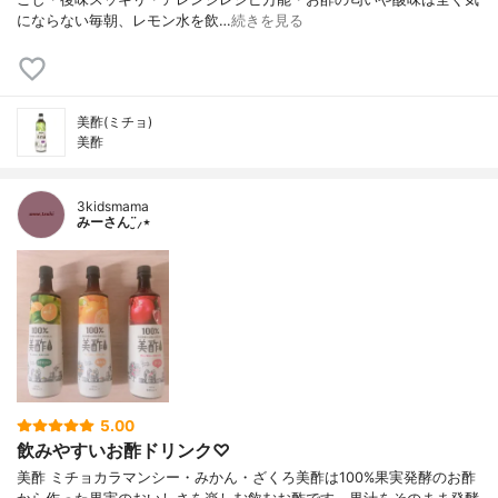
にならない毎朝、レモン水を飲…
続きを見る
美酢(ミチョ)
美酢
3kidsmama
みーさん¨̮⸝⋆
5.00
飲みやすいお酢ドリンク♡
美酢 ミチョカラマンシー・みかん・ざくろ美酢は100%果実発酵のお酢