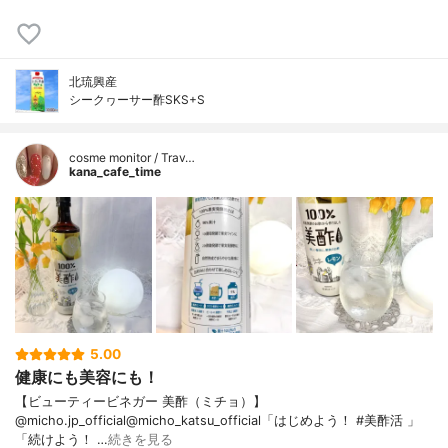
北琉興産
シークヮーサー酢SKS+S
cosme monitor / Trav…
kana_cafe_time
5.00
健康にも美容にも！
【ビューティービネガー 美酢（ミチョ）】
@micho.jp_official@micho_katsu_official「はじめよう！ #美酢活 」
「続けよう！ …
続きを見る