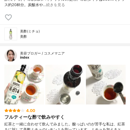
ス約20杯分。炭酸水や…
続きを見る
美酢(ミチョ)
美酢
美容ブロガー / コスメマニア
index
4.00
フルティーな酢で飲みやすく
紅茶と一緒に合わせて飲んでみました。酸っぱいのが苦手な私は、紅茶
５に対して美酢ミチョのレモン１を割っています。ミチョを加えると、