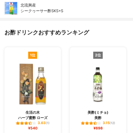
北琉興産
シークヮーサー酢SKS+S
お酢ドリンクおすすめランキング
1位
2位
生活の木
美酢(ミチョ)
ハーブ蜜酢 ローズ
美酢
3.63
3.15
(1)
(12)
¥540
¥698