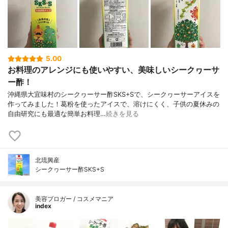
5.00
お料理のアレンジにも使いやすい、美味しいシークヮーサ
ー酢！
沖縄県大宜味村のシークヮーサー酢SKS+Sで、シークヮーサーアイスを
作ってみました！葛粉を使ったアイスで、溶けにくく、子供の夏休みの
自由研究にも最適な簡単お料理…
続きを見る
北琉興産
シークヮーサー酢SKS+S
美容ブロガー / コスメマニア
index