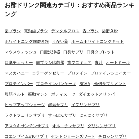
お酢ドリンク関連カテゴリ：おすすめ商品ランキ
ング
歯ブラシ
電動歯ブラシ
デンタルフロス
舌ブラシ
歯磨き粉
ホワイトニング歯磨き粉
うがい薬
ホームホワイトニングキット
マウスウォッシュ
口腔洗浄器
口臭サプリ
口臭タブレット
口臭チェッカー
歯ブラシ除菌器
歯マニキュア
青汁
オートミール
マヌカハニー
コラーゲンゼリー
プロテイン
プロテインシェイカー
プロテインバー
プロテインパンケーキ
BCAA
HMBサプリメント
腹筋ベルト
振動マシン
ボディスーツ
ダイエットスリッパ
ヒップアップショーツ
酵素サプリ
イヌリンサプリ
ラクトフェリンサプリ
すっぽんサプリ
にんにくサプリ
アスタキサンチンサプリ
オルニチンサプリ
グリシンサプリ
コエンザイムq10サプリ
セントジョーンズワート
チロシンサプリ