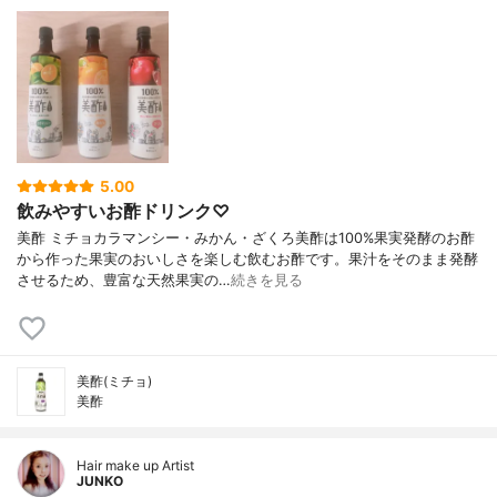
5.00
飲みやすいお酢ドリンク♡
美酢 ミチョカラマンシー・みかん・ざくろ美酢は100%果実発酵のお酢
から作った果実のおいしさを楽しむ飲むお酢です。果汁をそのまま発酵
させるため、豊富な天然果実の…
続きを見る
美酢(ミチョ)
美酢
Hair make up Artist
JUNKO