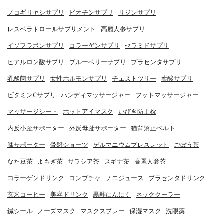
ノコギリヤシサプリ
ビオチンサプリ
リジンサプリ
レスベラトロールサプリメント
高麗人参サプリ
イソフラボンサプリ
コラーゲンサプリ
セラミドサプリ
ヒアルロン酸サプリ
ブルーベリーサプリ
プラセンタサプリ
乳酸菌サプリ
女性ホルモンサプリ
チェストツリー
葉酸サプリ
ビタミンCサプリ
ハンディマッサージャー
フットマッサージャー
マッサージシート
ホットアイマスク
いびき防止枕
内反小趾サポーター
外反母趾サポーター
猫背矯正ベルト
膝サポーター
骨盤ショーツ
ゲルマニウムブレスレット
ごぼう茶
なた豆茶
よもぎ茶
サラシア茶
スギナ茶
高麗人参茶
コラーゲンドリンク
コンブチャ
ノニジュース
プラセンタドリンク
玄米コーヒー
美容ドリンク
黒酢にんにく
ネッククーラー
鍼シール
ノーズマスク
マスクスプレー
保湿マスク
洗眼薬