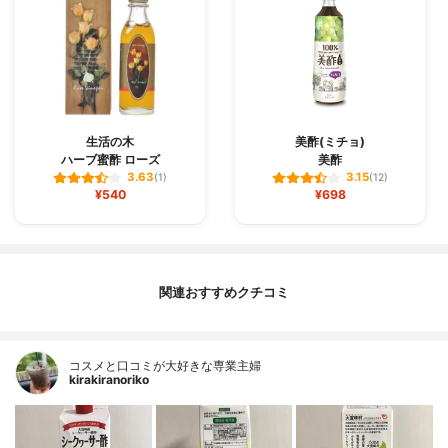
生活の木
美酢(ミチョ)
ハーブ蜜酢 ローズ
美酢
3.63
3.15
(1)
(12)
¥540
¥698
関連おすすめクチコミ
コスメと口コミが大好きな専業主婦
kirakiranoriko