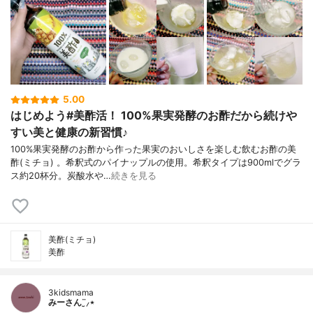
5.00
はじめよう#美酢活！ 100%果実発酵のお酢だから続けや
すい美と健康の新習慣♪
100%果実発酵のお酢から作った果実のおいしさを楽しむ飲むお酢の美
酢(ミチョ) 。希釈式のパイナップルの使用。希釈タイプは900mlでグラ
ス約20杯分。炭酸水や…
続きを見る
美酢(ミチョ)
美酢
3kidsmama
みーさん¨̮⸝⋆