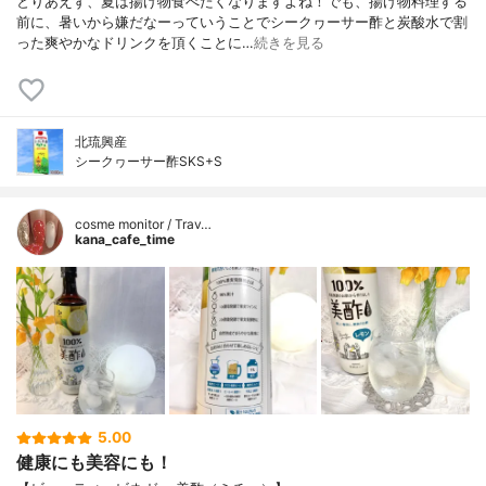
とりあえず、夏は揚げ物食べたくなりますよね！でも、揚げ物料理する
前に、暑いから嫌だなーっていうことでシークヮーサー酢と炭酸水で割
った爽やかなドリンクを頂くことに…
続きを見る
北琉興産
シークヮーサー酢SKS+S
cosme monitor / Trav…
kana_cafe_time
5.00
健康にも美容にも！