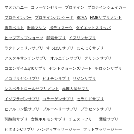
マヌカハニー
コラーゲンゼリー
プロテイン
プロテインシェイカー
プロテインバー
プロテインパンケーキ
BCAA
HMBサプリメント
腹筋ベルト
振動マシン
ボディスーツ
ダイエットスリッパ
ヒップアップショーツ
酵素サプリ
イヌリンサプリ
ラクトフェリンサプリ
すっぽんサプリ
にんにくサプリ
アスタキサンチンサプリ
オルニチンサプリ
グリシンサプリ
コエンザイムq10サプリ
セントジョーンズワート
チロシンサプリ
ノコギリヤシサプリ
ビオチンサプリ
リジンサプリ
レスベラトロールサプリメント
高麗人参サプリ
イソフラボンサプリ
コラーゲンサプリ
セラミドサプリ
ヒアルロン酸サプリ
ブルーベリーサプリ
プラセンタサプリ
乳酸菌サプリ
女性ホルモンサプリ
チェストツリー
葉酸サプリ
ビタミンCサプリ
ハンディマッサージャー
フットマッサージャー