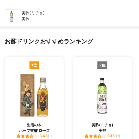
美酢(ミチョ)
美酢
お酢ドリンクおすすめランキング
1位
2位
生活の木
美酢(ミチョ)
ハーブ蜜酢 ローズ
美酢
3.63
3.15
(1)
(12)