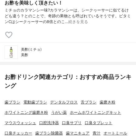
お酢を美味しく頂きたい！
ミチョのカラマンシー味?カラマンシーは、シークヮーサーに似てるけ
ども違う？とのことで、奇跡の果物とも呼ばれているそうです。ビタミ
ンCはシークヮーサーの8倍とのこ…
続きを見る
美酢(ミチョ)
美酢
お酢ドリンク関連カテゴリ：おすすめ商品ランキ
ング
歯ブラシ
電動歯ブラシ
デンタルフロス
舌ブラシ
歯磨き粉
ホワイトニング歯磨き粉
うがい薬
ホームホワイトニングキット
マウスウォッシュ
口腔洗浄器
口臭サプリ
口臭タブレット
口臭チェッカー
歯ブラシ除菌器
歯マニキュア
青汁
オートミール