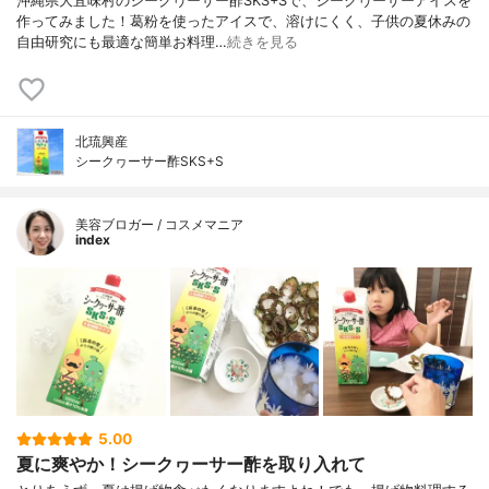
沖縄県大宜味村のシークヮーサー酢SKS+Sで、シークヮーサーアイスを
作ってみました！葛粉を使ったアイスで、溶けにくく、子供の夏休みの
自由研究にも最適な簡単お料理…
続きを見る
北琉興産
シークヮーサー酢SKS+S
美容ブロガー / コスメマニア
index
5.00
夏に爽やか！シークヮーサー酢を取り入れて