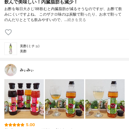
飲んで美味しい！内臓脂肪も減少！
お酢を毎日大さじ1杯飲むと内臓脂肪が減るそうなのですが、お酢て飲
みにくいですよね。 このザクロ味のは炭酸で割ったり、お水で割って
のんだりととても飲みやすいので、…
続きを見る
美酢(ミチョ)
美酢
みぃみぃ
5.00