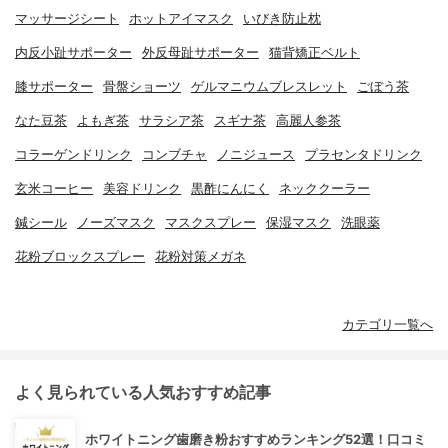
マッサージシート
ホットアイマスク
いびき防止枕
内反小趾サポーター
外反母趾サポーター
猫背矯正ベルト
膝サポーター
骨盤ショーツ
ゲルマニウムブレスレット
ごぼう茶
なた豆茶
よもぎ茶
サラシア茶
スギナ茶
高麗人参茶
コラーゲンドリンク
コンブチャ
ノニジュース
プラセンタドリンク
玄米コーヒー
美容ドリンク
黒酢にんにく
ネッククーラー
鍼シール
ノーズマスク
マスクスプレー
保湿マスク
洗眼薬
花粉ブロックスプレー
花粉対策メガネ
カテゴリ一覧へ
よく見られている人気おすすめ記事
ホワイトニング歯磨き粉おすすめランキング52選！口コミ