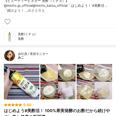
【ビューティービネガー 美酢（ミチョ）】
@micho.jp_official@micho_katsu_official「はじめよう！ #美酢活 」
「続けよう！ …
続きを見る
美酢(ミチョ)
美酢
会社員 / 美容モニター
みこ
5.00
はじめよう#美酢活！ 100%果実発酵のお酢だから続けや