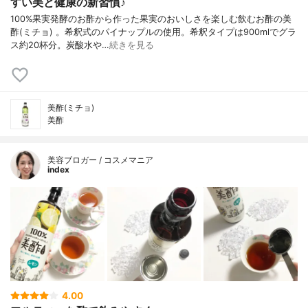
すい美と健康の新習慣♪
100%果実発酵のお酢から作った果実のおいしさを楽しむ飲むお酢の美
酢(ミチョ) 。希釈式のパイナップルの使用。希釈タイプは900mlでグラ
ス約20杯分。炭酸水や…
続きを見る
美酢(ミチョ)
美酢
美容ブロガー / コスメマニア
index
4.00