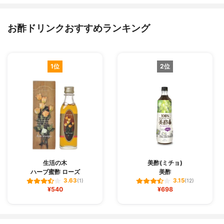
お酢ドリンクおすすめランキング
1位
2位
生活の木
美酢(ミチョ)
ハーブ蜜酢 ローズ
美酢
3.63
3.15
(1)
(12)
¥540
¥698