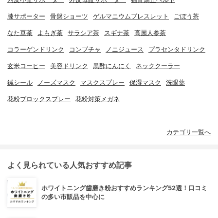
膝サポーター
骨盤ショーツ
ゲルマニウムブレスレット
ごぼう茶
なた豆茶
よもぎ茶
サラシア茶
スギナ茶
高麗人参茶
コラーゲンドリンク
コンブチャ
ノニジュース
プラセンタドリンク
玄米コーヒー
美容ドリンク
黒酢にんにく
ネッククーラー
鍼シール
ノーズマスク
マスクスプレー
保湿マスク
洗眼薬
花粉ブロックスプレー
花粉対策メガネ
カテゴリ一覧へ
よく見られている人気おすすめ記事
ホワイトニング歯磨き粉おすすめランキング52選！口コミ
の多い市販品を中心に