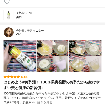
美酢(ミチョ)
美酢
会社員 / 美容モニター
みこ
5.00
はじめよう#美酢活！ 100%果実発酵のお酢だから続けや
すい美と健康の新習慣♪
100%果実発酵のお酢から作った果実のおいしさを楽しむ飲むお酢の美
酢(ミチョ) 。希釈式のパイナップルの使用。希釈タイプは900mlでグラ
ス約20杯分。炭酸水や…
続きを見る