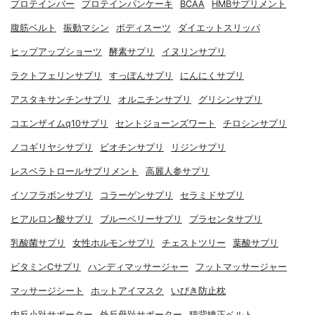
プロテインバー
プロテインパンケーキ
BCAA
HMBサプリメント
腹筋ベルト
振動マシン
ボディスーツ
ダイエットスリッパ
ヒップアップショーツ
酵素サプリ
イヌリンサプリ
ラクトフェリンサプリ
すっぽんサプリ
にんにくサプリ
アスタキサンチンサプリ
オルニチンサプリ
グリシンサプリ
コエンザイムq10サプリ
セントジョーンズワート
チロシンサプリ
ノコギリヤシサプリ
ビオチンサプリ
リジンサプリ
レスベラトロールサプリメント
高麗人参サプリ
イソフラボンサプリ
コラーゲンサプリ
セラミドサプリ
ヒアルロン酸サプリ
ブルーベリーサプリ
プラセンタサプリ
乳酸菌サプリ
女性ホルモンサプリ
チェストツリー
葉酸サプリ
ビタミンCサプリ
ハンディマッサージャー
フットマッサージャー
マッサージシート
ホットアイマスク
いびき防止枕
内反小趾サポーター
外反母趾サポーター
猫背矯正ベルト