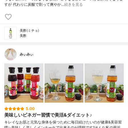
すが 代わりに炭酸で割って爽やか…
続きを見る
美酢(ミチョ)
美酢
みぃみぃ
5.00
美味しいビネガー習慣で美活&ダイエット♪
キレイなお肌と元気な身体を保つために毎日続けたいのが健康&美容習
慣✨美味しく楽しくインナーケア出来るのが理想です?そんな私の最近