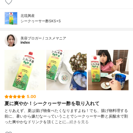
北琉興産
シークヮーサー酢SKS+S
美容ブロガー / コスメマニア
index
5.00
夏に爽やか！シークヮーサー酢を取り入れて
とりあえず、夏は揚げ物食べたくなりますよね！でも、揚げ物料理する
前に、暑いから嫌だなーっていうことでシークヮーサー酢と炭酸水で割
った爽やかなドリンクを頂くことに…
続きを見る