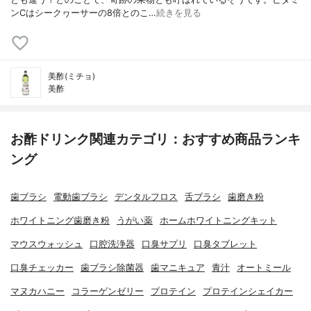
ンCはシークヮーサーの8倍とのこ…
続きを見る
美酢(ミチョ)
美酢
お酢ドリンク関連カテゴリ：おすすめ商品ランキ
ング
歯ブラシ
電動歯ブラシ
デンタルフロス
舌ブラシ
歯磨き粉
ホワイトニング歯磨き粉
うがい薬
ホームホワイトニングキット
マウスウォッシュ
口腔洗浄器
口臭サプリ
口臭タブレット
口臭チェッカー
歯ブラシ除菌器
歯マニキュア
青汁
オートミール
マヌカハニー
コラーゲンゼリー
プロテイン
プロテインシェイカー