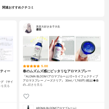
関連おすすめクチコミ
美容大好き女子大生
優亜
5.00
ティー
春のムズムズ感にピッタリなアロマスプレー
『ALOMA BLOOM (アロマブルーム) D＋S イフェクティブ
アロマスプレー ノーズクリア』 30ml／1,760円 (税込)●春
ング 《サイ
の…
続きを見る
きを見る
AROMA BLOOM(アロマブルーム)