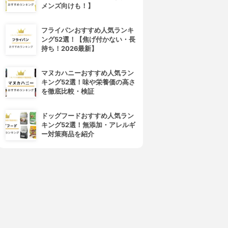
メンズ向けも！】
4位
5位
フライパンおすすめ人気ランキ
ング52選！【焦げ付かない・長
持ち！2026最新】
マヌカハニーおすすめ人気ラン
キング52選！味や栄養価の高さ
を徹底比較・検証
ドッグフードおすすめ人気ラン
キング52選！無添加・アレルギ
HE PUBLIC ORGANIC(ザ パ
Aura Cacia(オーラカシア)
ー対策商品を紹介
ブリック オーガニック)
アロマテラピールーム＆ボディ
ディープスリープ 睡眠ピロー
ミスト
ミスト
3.15
(1)
3.15
(1)
¥1,060
¥2,800