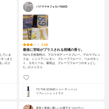
バドママ★フォロバ100◎
3.00
最後に苦味がプラスされる柑橘の香り。
用していま
100％天然香料の、アロマボディースプレー。アロマブレン
なすっきと
ドは、シシリアンレモン、グレープフルーツ、ベルガモッ
も…
続き
ト、カモミール。最初は、グレープフルーツのキュとし
た…
続きを見る
TO THE SCENE(トゥー ザ シーン)
リフレッシュ シトラス
美容と身体に優しいお菓子をつなげたい