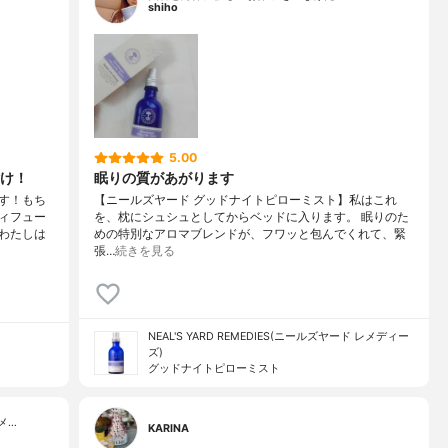
shiho
5.00
け！
眠りの質があがります
す！もち
【ニールズヤード グッドナイトピローミスト】私はこれ
ィフュー
を、枕にシュシュとしてからベッドに入ります。 眠りのた
わたしは
めの特別なアロマブレンドが、フワッと包んでくれて、緊
張…
続きを見る
NEAL'S YARD REMEDIES(ニールズヤード レメディー
ズ)
グッドナイトピローミスト
メ…
KARINA