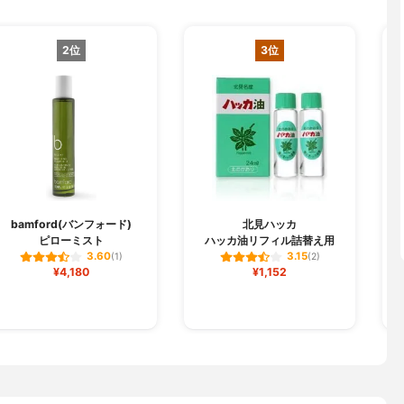
2位
3位
T
bamford(バンフォード)
北見ハッカ
ピローミスト
ハッカ油リフィル詰替え用
3.60
3.15
(1)
(2)
¥4,180
¥1,152