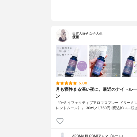
美容大好き女子大生
優亜
5.00
月も寝静まる深い夜に。最近のナイトルー
ン
『D+S イフェクティブアロマスプレー ドリーミ
レントムーン》』 30ml／1,760円 (税込)○ス…
続
AROMA BLOOM(アロマブルーム)