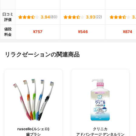
口コミ
3.94
(80)
3.93
(22)
3
評価
値段
¥757
¥546
¥874
料金
リラクゼーションの関連商品
ruscello(ルシェロ)
クリニカ
歯ブラシ
アドバンテージ デンタルリン