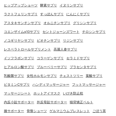
ヒップアップショーツ
酵素サプリ
イヌリンサプリ
ラクトフェリンサプリ
すっぽんサプリ
にんにくサプリ
アスタキサンチンサプリ
オルニチンサプリ
グリシンサプリ
コエンザイムq10サプリ
セントジョーンズワート
チロシンサプリ
ノコギリヤシサプリ
ビオチンサプリ
リジンサプリ
レスベラトロールサプリメント
高麗人参サプリ
イソフラボンサプリ
コラーゲンサプリ
セラミドサプリ
ヒアルロン酸サプリ
ブルーベリーサプリ
プラセンタサプリ
乳酸菌サプリ
女性ホルモンサプリ
チェストツリー
葉酸サプリ
ビタミンCサプリ
ハンディマッサージャー
フットマッサージャー
マッサージシート
ホットアイマスク
いびき防止枕
内反小趾サポーター
外反母趾サポーター
猫背矯正ベルト
膝サポーター
骨盤ショーツ
ゲルマニウムブレスレット
ごぼう茶