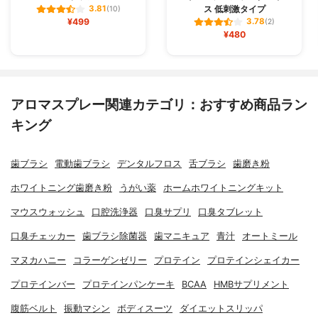
ス 低刺激タイプ
3.81
(10)
¥499
3.78
(2)
¥480
アロマスプレー関連カテゴリ：おすすめ商品ラン
キング
歯ブラシ
電動歯ブラシ
デンタルフロス
舌ブラシ
歯磨き粉
ホワイトニング歯磨き粉
うがい薬
ホームホワイトニングキット
マウスウォッシュ
口腔洗浄器
口臭サプリ
口臭タブレット
口臭チェッカー
歯ブラシ除菌器
歯マニキュア
青汁
オートミール
マヌカハニー
コラーゲンゼリー
プロテイン
プロテインシェイカー
プロテインバー
プロテインパンケーキ
BCAA
HMBサプリメント
腹筋ベルト
振動マシン
ボディスーツ
ダイエットスリッパ