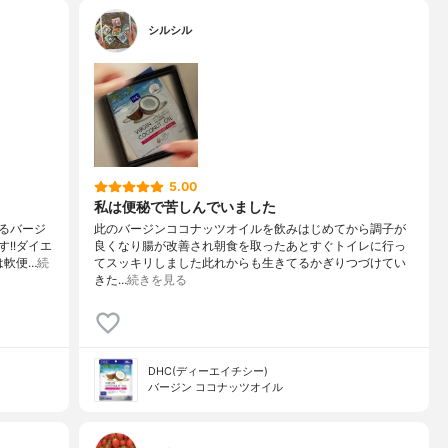
シルシル
5.00
私は便秘で苦しんでいました
るバージ
此のバージンココナッツオイルを飲みはじめてから調子が
!!ダイエ
良くなり腸が改善され朝食を取ったあとすぐトイレに行っ
は軟便…
続
てスッキリしました此れからも生きてるかぎりつづけてい
きた…
続きを見る
DHC(ディーエイチシー)
バージン ココナッツオイル