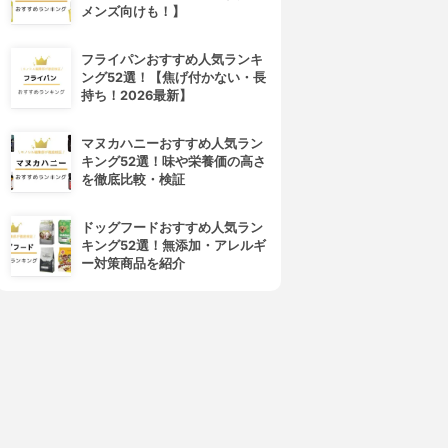
メンズ向けも！】
4位
5位
フライパンおすすめ人気ランキ
ング52選！【焦げ付かない・長
持ち！2026最新】
マヌカハニーおすすめ人気ラン
キング52選！味や栄養価の高さ
を徹底比較・検証
ドッグフードおすすめ人気ラン
キング52選！無添加・アレルギ
FUJIFILM(フジフイルム)
さくらの森
ー対策商品を紹介
メタバリアEX
スラレグ
3.95
3.91
(1)
(2)
¥980
¥1,480