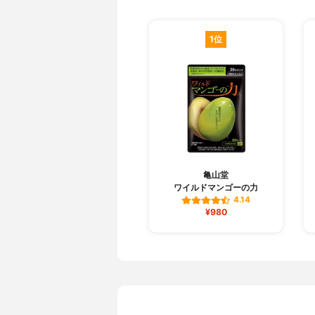
1位
亀山堂
ワイルドマンゴーの力
4.14
¥980