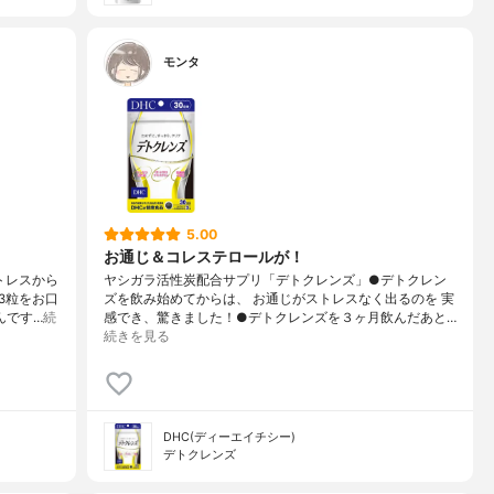
モンタ
5.00
お通じ＆コレステロールが！
トレスから
ヤシガラ活性炭配合サプリ「デトクレンズ」●デトクレン
3粒をお口
ズを飲み始めてからは、 お通じがストレスなく出るのを 実
んです…
続
感でき、驚きました！●デトクレンズを３ヶ月飲んだあと…
続きを見る
DHC(ディーエイチシー)
デトクレンズ