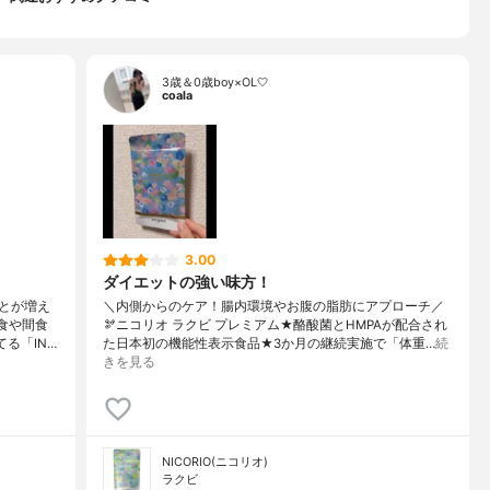
3歳＆0歳boy×OL🤍
coala
3.00
ダイエットの強い味方！
とが増え
＼内側からのケア！腸内環境やお腹の脂肪にアプローチ／
食や間食
🫘ニコリオ ラクビ プレミアム★酪酸菌とHMPAが配合され
る「IN…
た日本初の機能性表示食品★3か月の継続実施で「体重…
続
きを見る
NICORIO(ニコリオ)
ラクビ