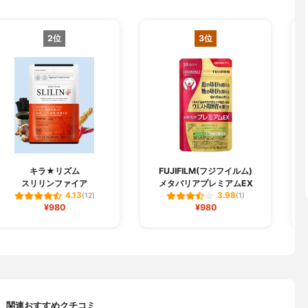
2位
3位
キラ★リズム
FUJIFILM(フジフイルム)
スリリンファイア
メタバリアプレミアムEX
4.13
3.98
(12)
(1)
¥980
¥980
関連おすすめクチコミ