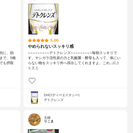
5.00
やめられないスッキリ感
的に、効
~~~~~~~~~デトクレンズ~~~~~~~~~毎朝スッキリで
まで、5種
す。ヤシガラ活性炭の力と乳酸菌・酵母も入って、体にい
でも摂取
らない物をスッキリ外へ排出してくれますよ。これ…
続き
を見る
DHC(ディーエイチシー)
デトクレンズ
主婦
りこま