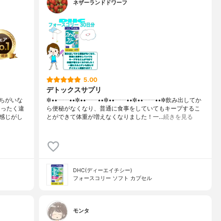
ネザーランドドワーフ
5.00
デトックスサプリ
ちがいな
✼••┈┈••✼••┈┈••✼••┈┈••✼••┈┈••✼飲み出してか
まったく違
ら便秘がなくなり、普通に食事をしていてもキープするこ
感じがし
とができて体重が増えなくなりました！一…
続きを見る
DHC(ディーエイチシー)
フォースコリー ソフト カプセル
モンタ