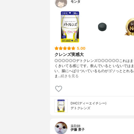
モンタ
5.00
クレンズ実感大
◎◎◎◎◎◎デトクレンズ◎◎◎◎◎◎これはま
くきいてる感じです。飲んでいると いないでは
い、腸にへばりついているものがゴソっととれる
ま…
続きを見る
DHC(ディーエイチシー)
デトクレンズ
薬剤師
伊藤 景子