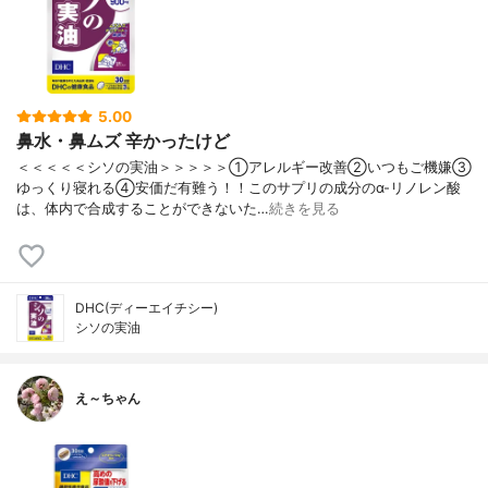
5.00
鼻水・鼻ムズ 辛かったけど
＜＜＜＜＜シソの実油＞＞＞＞＞①アレルギー改善②いつもご機嫌③
ゆっくり寝れる④安価だ有難う！！このサプリの成分のα-リノレン酸
は、体内で合成することができないた…
続きを見る
DHC(ディーエイチシー)
シソの実油
え～ちゃん