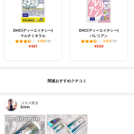
DHC(ディーエイチシー)
DHC(ディーエイチシー)
マルチミネラル
バレリアン
3.68
3.63
(16)
(13)
¥481
¥930
関連おすすめクチコミ
コスメ好き
Eririn