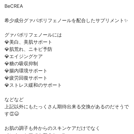
BeCREA
⁡希少成分グァバポリフェノールを配合したサプリメント✨
⁡グァバポリフェノールには
⁡💎美白、美肌サポート
⁡💎肌荒れ、ニキビ予防
⁡💎エイジングケア
⁡💎糖の吸収抑制
⁡💎腸内環境サポート
⁡💎疲労回復サポート
⁡💎ストレス緩和のサポート
⁡などなど
⁡上記以外にもたっくさん期待出来る交換があるのだそうで
す👏😆
⁡お肌の調子も外からのスキンケアだけでなく