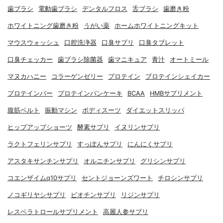
歯ブラシ
電動歯ブラシ
デンタルフロス
舌ブラシ
歯磨き粉
ホワイトニング歯磨き粉
うがい薬
ホームホワイトニングキット
マウスウォッシュ
口腔洗浄器
口臭サプリ
口臭タブレット
口臭チェッカー
歯ブラシ除菌器
歯マニキュア
青汁
オートミール
マヌカハニー
コラーゲンゼリー
プロテイン
プロテインシェイカー
プロテインバー
プロテインパンケーキ
BCAA
HMBサプリメント
腹筋ベルト
振動マシン
ボディスーツ
ダイエットスリッパ
ヒップアップショーツ
酵素サプリ
イヌリンサプリ
ラクトフェリンサプリ
すっぽんサプリ
にんにくサプリ
アスタキサンチンサプリ
オルニチンサプリ
グリシンサプリ
コエンザイムq10サプリ
セントジョーンズワート
チロシンサプリ
ノコギリヤシサプリ
ビオチンサプリ
リジンサプリ
レスベラトロールサプリメント
高麗人参サプリ