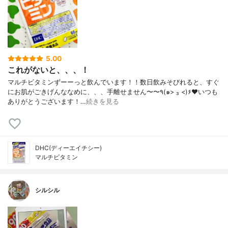
5.00
これがないと、、、！
マルチビタミンずーーっと飲んでいます！！数日飲みそびれると、すぐ
にお肌がごきげんななめに、、、手離せません〜〜٩(๑> ₃ <)۶♥いつも
ありがとうございます！…
続きを見る
DHC(ディーエイチシー)
マルチビタミン
シルシル