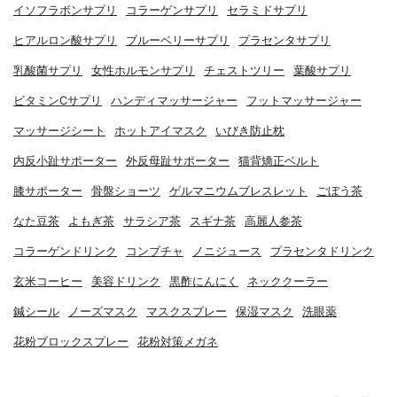
イソフラボンサプリ
コラーゲンサプリ
セラミドサプリ
ヒアルロン酸サプリ
ブルーベリーサプリ
プラセンタサプリ
乳酸菌サプリ
女性ホルモンサプリ
チェストツリー
葉酸サプリ
ビタミンCサプリ
ハンディマッサージャー
フットマッサージャー
マッサージシート
ホットアイマスク
いびき防止枕
内反小趾サポーター
外反母趾サポーター
猫背矯正ベルト
膝サポーター
骨盤ショーツ
ゲルマニウムブレスレット
ごぼう茶
なた豆茶
よもぎ茶
サラシア茶
スギナ茶
高麗人参茶
コラーゲンドリンク
コンブチャ
ノニジュース
プラセンタドリンク
玄米コーヒー
美容ドリンク
黒酢にんにく
ネッククーラー
鍼シール
ノーズマスク
マスクスプレー
保湿マスク
洗眼薬
花粉ブロックスプレー
花粉対策メガネ