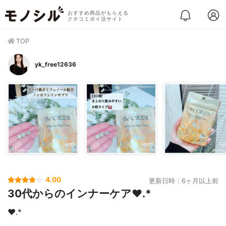
おすすめ商品がもらえる
クチコミポイ活サイト
TOP
yk_free12636
4.00
更新日時：6ヶ月以上前
30代からのインナーケア❤︎.*
❤︎.*