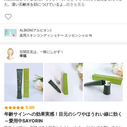
た。濃い石鹸水を顔につけているよ…
続きを見る
ALBION(アルビオン)
薬用スキンコンディショナー エッセンシャル N
百聞百見は、一験にしかず！
幸福
5.00
年齢サインへの効果実感！目元のシワやほうれい線に効く
～愛用中SAYORIN