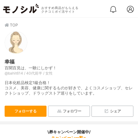
おすすめ商品がもらえる
クチコミポイ活サイト
TOP
幸福
百聞百見は、一験にしかず！
@bahit614 / 40代前半 / 女性
日本化粧品検定1級合格！
コスメ、美容、健康に関するものが好きで、よくコスメショップ、セレ
クトショップ、ドラッグストア巡りをしています。
フォローする
フォロワー
シェア
\🎁キャンペーン開催中/
キャンペーン一覧へ