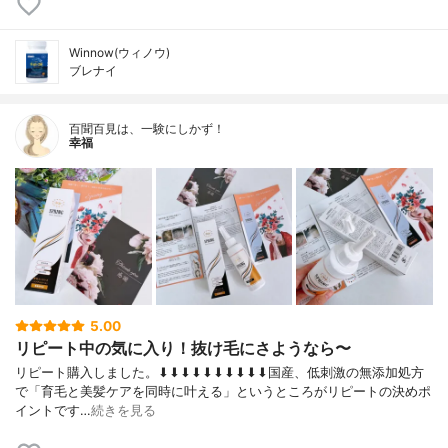
Winnow(ウィノウ)
ブレナイ
百聞百見は、一験にしかず！
幸福
5.00
リピート中の気に入り！抜け毛にさようなら〜
リピート購入しました。⬇︎⬇︎⬇︎⬇︎⬇︎⬇︎⬇︎⬇︎⬇︎⬇︎国産、低刺激の無添加処方
で「育毛と美髪ケアを同時に叶える」というところがリピートの決めポ
イントです…
続きを見る