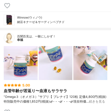
Winnow(ウィノウ)
納豆キナーゼ＆サーディンペプチド
百聞百見は、一験にしかず！
幸福
5.00
血管年齢が若返り〜血液もサラサラ
”Omega３（オメガ３）”サプリ【 ブレナイ】120粒 定価4,800円(税抜)
特別販売中の価格1,852円(税抜)🌿- - -🌿 - - -🌿現在特価…
続きを見る