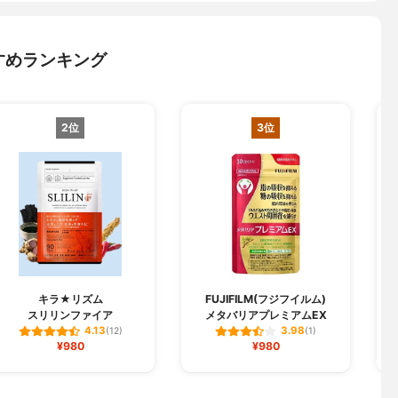
すめランキング
2位
3位
キラ★リズム
FUJIFILM(フジフイルム)
スリリンファイア
メタバリアプレミアムEX
4.13
3.98
(12)
(1)
¥980
¥980