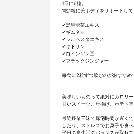
1日に6粒。
1粒1粒に美ボディをサポートし
✔黒烏龍茶エキス
✔ギムネマ
✔シルベスタエキス
✔キトサン
✔白インゲン豆
✔ブラックジンジャー
毎食に2粒ずつ飲むのがおすすめ
美味しいものって絶対にカロリー
甘いスイーツ、唐揚げ、ポテト等
最近残業三昧で帰宅時間が遅くて
したり、ストレスでお菓子を食べ
平日の食生活のバランスが取れて