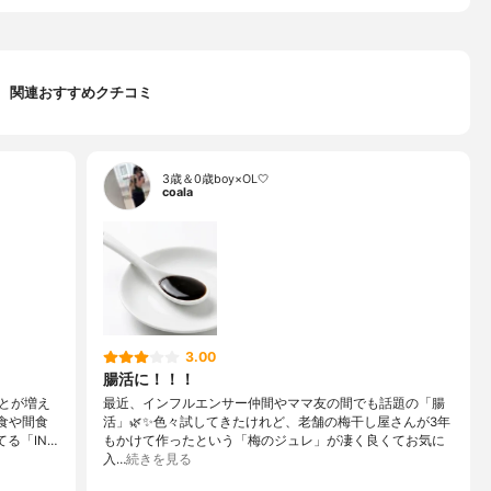
関連おすすめクチコミ
3歳＆0歳boy×OL🤍
coala
3.00
腸活に！！！
とが増え
最近、インフルエンサー仲間やママ友の間でも話題の「腸
食や間食
活」🌿✨色々試してきたけれど、老舗の梅干し屋さんが3年
る「IN…
もかけて作ったという「梅のジュレ」が凄く良くてお気に
入…
続きを見る