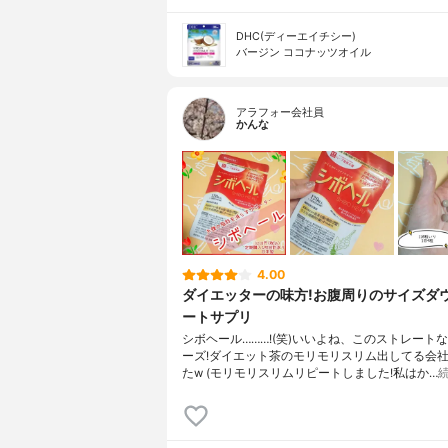
DHC(ディーエイチシー)
バージン ココナッツオイル
アラフォー会社員
かんな
4.00
ダイエッターの味方!お腹周りのサイズダ
ートサプリ
シボヘール………!(笑)いいよね、このストレート
ーズ!ダイエット茶のモリモリスリム出してる会
たw (モリモリスリムリピートしました!私はか…