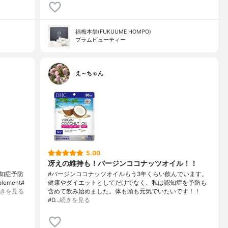
福梅本舗(FUKUUME HOMPO)
プラムビューティー
え～ちゃん
5.00
冴えの維持も！バージンココナッツオイル！！
知症予防
#バージンココナッツオイルもう3年くらい飲んでいます。
ment#
健康やダイエットとしてだけでなく、私は認知症を予防も
きを見る
含めて飲み始めました。体も頭も元気でいたいです！！
#D…
続きを見る