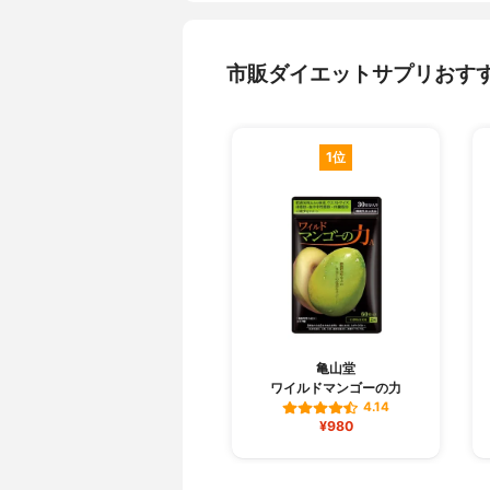
市販ダイエットサプリおす
1位
亀山堂
ワイルドマンゴーの力
4.14
¥980