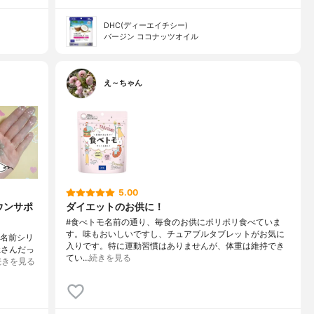
DHC(ディーエイチシー)
バージン ココナッツオイル
え～ちゃん
5.00
ウンサポ
ダイエットのお供に！
#食べトモ名前の通り、毎食のお供にポリポリ食べていま
す。味もおいしいですし、チュアブルタブレットがお気に
な名前シリ
入りです。特に運動習慣はありませんが、体重は維持でき
社さんだっ
てい…
続きを見る
続きを見る