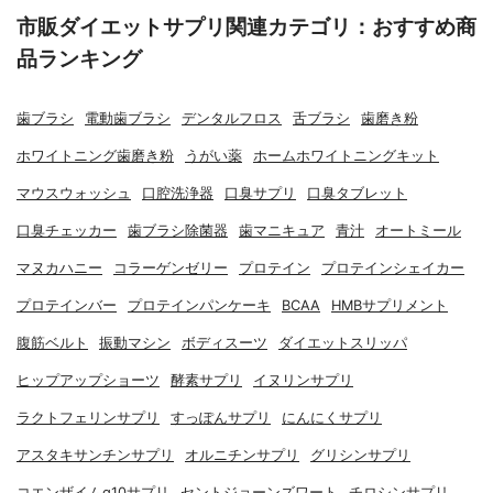
市販ダイエットサプリ関連カテゴリ：おすすめ商
品ランキング
歯ブラシ
電動歯ブラシ
デンタルフロス
舌ブラシ
歯磨き粉
ホワイトニング歯磨き粉
うがい薬
ホームホワイトニングキット
マウスウォッシュ
口腔洗浄器
口臭サプリ
口臭タブレット
口臭チェッカー
歯ブラシ除菌器
歯マニキュア
青汁
オートミール
マヌカハニー
コラーゲンゼリー
プロテイン
プロテインシェイカー
プロテインバー
プロテインパンケーキ
BCAA
HMBサプリメント
腹筋ベルト
振動マシン
ボディスーツ
ダイエットスリッパ
ヒップアップショーツ
酵素サプリ
イヌリンサプリ
ラクトフェリンサプリ
すっぽんサプリ
にんにくサプリ
アスタキサンチンサプリ
オルニチンサプリ
グリシンサプリ
コエンザイムq10サプリ
セントジョーンズワート
チロシンサプリ