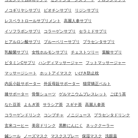
ノコギリヤシサプリ
ビオチンサプリ
リジンサプリ
レスベラトロールサプリメント
高麗人参サプリ
イソフラボンサプリ
コラーゲンサプリ
セラミドサプリ
ヒアルロン酸サプリ
ブルーベリーサプリ
プラセンタサプリ
乳酸菌サプリ
女性ホルモンサプリ
チェストツリー
葉酸サプリ
ビタミンCサプリ
ハンディマッサージャー
フットマッサージャー
マッサージシート
ホットアイマスク
いびき防止枕
内反小趾サポーター
外反母趾サポーター
猫背矯正ベルト
膝サポーター
骨盤ショーツ
ゲルマニウムブレスレット
ごぼう茶
なた豆茶
よもぎ茶
サラシア茶
スギナ茶
高麗人参茶
コラーゲンドリンク
コンブチャ
ノニジュース
プラセンタドリンク
玄米コーヒー
美容ドリンク
黒酢にんにく
ネッククーラー
鍼シール
ノーズマスク
マスクスプレー
保湿マスク
洗眼薬