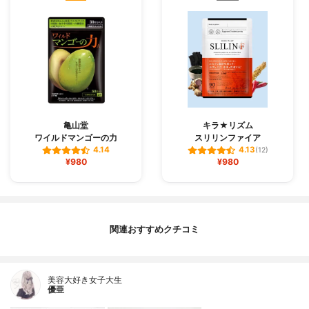
亀山堂
キラ★リズム
ワイルドマンゴーの力
スリリンファイア
4.14
4.13
(12)
¥980
¥980
関連おすすめクチコミ
美容大好き女子大生
優亜