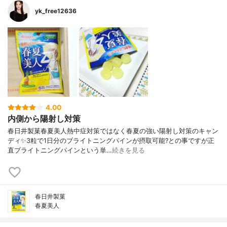
yk_free12636
4.00
内側から陽射し対策
春日井製菓春夏美人熱中症対策ではなく春夏の強い陽射し対策のキャン
ディ✨3粒で1日分のブライトニングパインが摂取可能?との事ですが正
直ブライトニングパインという単…
続きを見る
春日井製菓
春夏美人