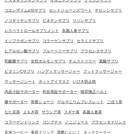
アスタキサンチンサプリ
オルニチンサプリ
グリシンサプリ
コエンザイムq10サプリ
セントジョーンズワート
チロシンサプリ
ノコギリヤシサプリ
ビオチンサプリ
リジンサプリ
レスベラトロールサプリメント
高麗人参サプリ
イソフラボンサプリ
コラーゲンサプリ
セラミドサプリ
ヒアルロン酸サプリ
ブルーベリーサプリ
プラセンタサプリ
乳酸菌サプリ
女性ホルモンサプリ
チェストツリー
葉酸サプリ
ビタミンCサプリ
ハンディマッサージャー
フットマッサージャー
マッサージシート
ホットアイマスク
いびき防止枕
内反小趾サポーター
外反母趾サポーター
猫背矯正ベルト
膝サポーター
骨盤ショーツ
ゲルマニウムブレスレット
ごぼう茶
なた豆茶
よもぎ茶
サラシア茶
スギナ茶
高麗人参茶
コラーゲンドリンク
コンブチャ
ノニジュース
プラセンタドリンク
玄米コーヒー
美容ドリンク
黒酢にんにく
ネッククーラー