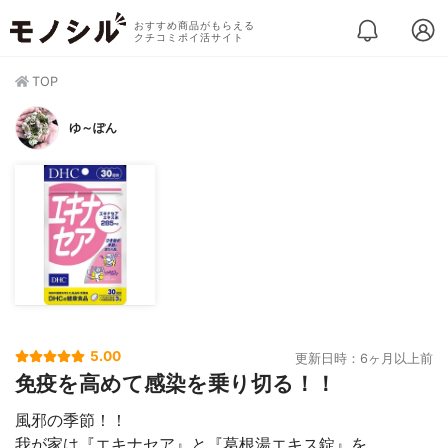
おすすめ商品がもらえる
クチコミポイ活サイト
TOP
ゆ～ぽん
5.00
更新日時：6ヶ月以上前
免疫を高めて感染を乗り切る！！
風邪の季節！！
我が家は『エキナセア』と『葛根湯エキス錠』を