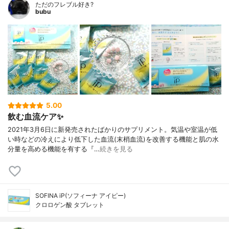
ただのフレブル好き?
bubu
5.00
飲む血流ケア✨
2021年3月6日に新発売されたばかりのサプリメント。気温や室温が低
い時などの冷えにより低下した血流(末梢血流)を改善する機能と肌の水
分量を高める機能を有する『…
続きを見る
SOFINA iP(ソフィーナ アイピー)
クロロゲン酸 タブレット