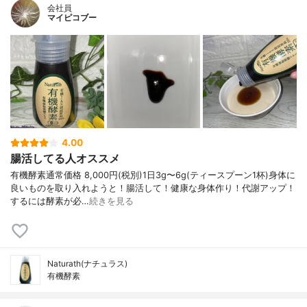
会社員
マイピコブー
4.00
腸活してる人オススメ
有機酵素通常価格 8,000円(税別)1日3g〜6g(ティースプーン1杯)身体に
良いものを取り入れようと！腸活して！健康な身体作り！代謝アップ！
するには酵素が必…
続きを見る
Naturath(ナチュラス)
有機酵素