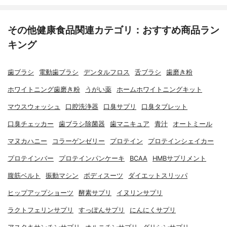
その他健康食品関連カテゴリ：おすすめ商品ラン
キング
歯ブラシ
電動歯ブラシ
デンタルフロス
舌ブラシ
歯磨き粉
ホワイトニング歯磨き粉
うがい薬
ホームホワイトニングキット
マウスウォッシュ
口腔洗浄器
口臭サプリ
口臭タブレット
口臭チェッカー
歯ブラシ除菌器
歯マニキュア
青汁
オートミール
マヌカハニー
コラーゲンゼリー
プロテイン
プロテインシェイカー
プロテインバー
プロテインパンケーキ
BCAA
HMBサプリメント
腹筋ベルト
振動マシン
ボディスーツ
ダイエットスリッパ
ヒップアップショーツ
酵素サプリ
イヌリンサプリ
ラクトフェリンサプリ
すっぽんサプリ
にんにくサプリ