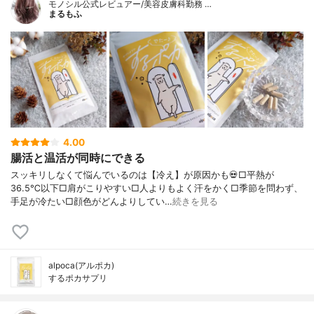
モノシル公式レビュアー/美容皮膚科勤務 …
まるもふ
4.00
腸活と温活が同時にできる
スッキリしなくて悩んでいるのは【冷え】が原因かも💀□平熱が
36.5℃以下□肩がこりやすい□人よりもよく汗をかく□季節を問わず、
手足が冷たい□顔色がどんよりしてい…
続きを見る
alpoca(アルポカ)
するポカサプリ