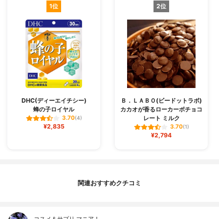
1位
2位
DHC(ディーエイチシー)
Ｂ．ＬＡＢＯ(ビードットラボ)
蜂の子ロイヤル
カカオが香るローカーボチョコ
レート ミルク
3.70
(4)
¥2,835
3.70
(1)
¥2,794
関連おすすめクチコミ
コスメ＆サプリ マニア！