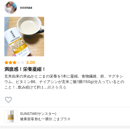
xxxnaa
3.00
満腹感！栄養凝縮！
玄米由来の米ぬかとごまの栄養を1本に凝縮。食物繊維、鉄、マグネシ
ウム、ビタミンB6、ナイアシンが玄米ご飯1膳(150g)分入っているとの
こと！..飲み続けて約１…
続きを見る
SUNSTAR(サンスター)
健康道場 飲む一膳分 ごまプラス